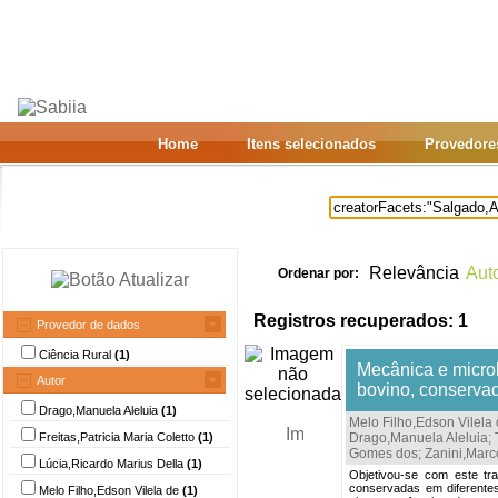
Home
Itens selecionados
Provedore
Relevância
Aut
Ordenar por:
Registros recuperados: 1
Provedor de dados
Ciência Rural
(1)
Mecânica e microb
Autor
bovino, conserva
Drago,Manuela Aleluia
(1)
Melo Filho,Edson Vilela
Freitas,Patricia Maria Coletto
(1)
Drago,Manuela Aleluia
;
Gomes dos
;
Zanini,Marc
Lúcia,Ricardo Marius Della
(1)
Objetivou-se com este tra
conservadas em diferentes
Melo Filho,Edson Vilela de
(1)