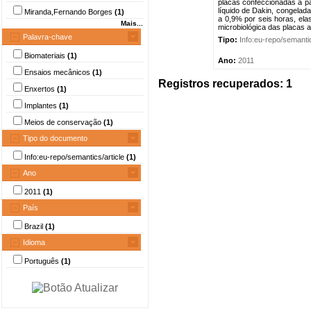
placas confeccionadas a pa
líquido de Dakin, congelad
Miranda,Fernando Borges
(1)
a 0,9% por seis horas, ela
Mais...
microbiológica das placas 
Palavra-chave
Tipo:
Info:eu-repo/semantic
Biomateriais
(1)
Ano:
2011
Ensaios mecânicos
(1)
Registros recuperados: 1
Enxertos
(1)
Implantes
(1)
Meios de conservação
(1)
Tipo do documento
Info:eu-repo/semantics/article
(1)
Ano
2011
(1)
País
Brazil
(1)
Idioma
Português
(1)