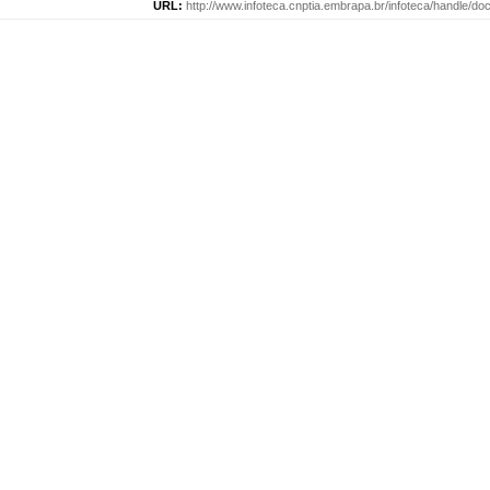
URL:
http://www.infoteca.cnptia.embrapa.br/infoteca/handle/d