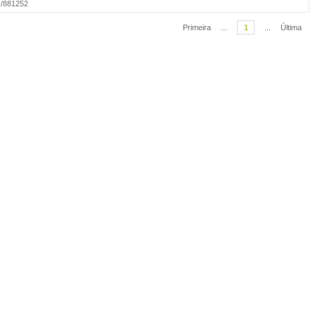
oc/881252
Primeira
...
1
...
Última