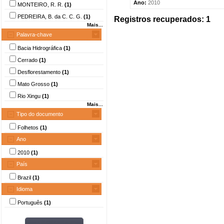
Ano:
2010
MONTEIRO, R. R.
(1)
PEDREIRA, B. da C. C. G.
(1)
Registros recuperados: 1
Mais...
Palavra-chave
Bacia Hidrográfica
(1)
Cerrado
(1)
Desflorestamento
(1)
Mato Grosso
(1)
Rio Xingu
(1)
Mais...
Tipo do documento
Folhetos
(1)
Ano
2010
(1)
País
Brazil
(1)
Idioma
Português
(1)