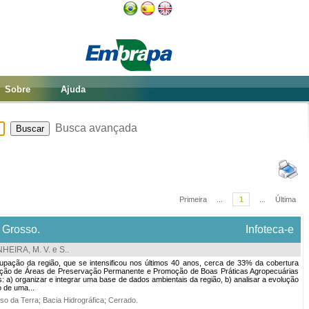
Sobre
Ajuda
Busca avançada
Primeira
...
1
...
Última
 Grosso.
Infoteca-e
EIRA, M. V. e S.
.
pação da região, que se intensificou nos últimos 40 anos, cerca de 33% da cobertura
cuperação de Áreas de Preservação Permanente e Promoção de Boas Práticas Agropecuárias
: a) organizar e integrar uma base de dados ambientais da região, b) analisar a evolução
o de uma...
so da Terra
;
Bacia Hidrográfica
;
Cerrado
.