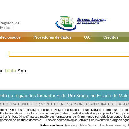
selecionados
Provedores de dados
OAI
Créditos
or
Título
Ano
to na região dos formadores do Rio Xingu, no Estado de Mato
PEDREIRA, B. da C. C. G.
;
MONTEIRO, R. R.
;
ARVOR, D.
;
SKORUPA, L. A.
;
CASTANH
do rio Xingu está situada no norte do Estado de Mato Grosso. Durante o processo de ocu
da. O objetivo deste trabalho é apresentar parte dos resultados obtidos pelo projeto "Re
nha 'Y Ikatu Xingu)" para a região dos formadores do Xingu, tendo por objetivos específicos
gnóstico do desflorestamento. O uso de geotecnologias, através do inventário e organizaçã
Palavras-chave:
Rio Xingu
;
Mato Grosso
;
Desflorestamento
;
U