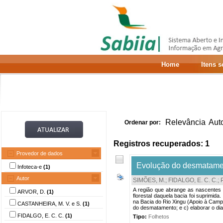
Home
Itens 
Relevância
Aut
Ordenar por:
Registros recuperados: 1
Provedor de dados
Evolução do desmatamen
Infoteca-e
(1)
Autor
SIMÕES, M.
;
FIDALGO, E. C. C.
;
A região que abrange as nascentes 
ARVOR, D.
(1)
florestal daquela bacia foi suprimi
na Bacia do Rio Xingu (Apoio à Campa
CASTANHEIRA, M. V. e S.
(1)
do desmatamento; e c) elaborar o dia
FIDALGO, E. C. C.
(1)
Tipo:
Folhetos