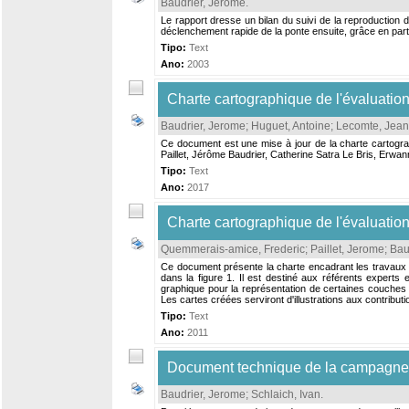
Baudrier, Jerome
.
Le rapport dresse un bilan du suivi de la reproduction 
déclenchement rapide de la ponte ensuite, grâce en parti
Tipo:
Text
Ano:
2003
Charte cartographique de l'évaluati
Baudrier, Jerome
;
Huguet, Antoine
;
Lecomte, Jean
Ce document est une mise à jour de la charte cartogra
Paillet, Jérôme Baudrier, Catherine Satra Le Bris, Erwan
Tipo:
Text
Ano:
2017
Charte cartographique de l'évaluatio
Quemmerais-amice, Frederic
;
Paillet, Jerome
;
Bau
Ce document présente la charte encadrant les travaux ca
dans la figure 1. Il est destiné aux référents experts
graphique pour la représentation de certaines couches d
Les cartes créées serviront d'illustrations aux contributio
Tipo:
Text
Ano:
2011
Document technique de la campagn
Baudrier, Jerome
;
Schlaich, Ivan
.