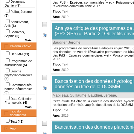
Delaunay,
des PdS « Espèces commerciales » et « Poissons-cép
Damien
(7)
l’évaluation communautaire 2017.
Tipo:
Text
Paillet, Jerome
(7)
Ano:
2019
Brind'Amour,
Anik
(6)
Analyse critique des programmes de
Beauvais,
(SP3-SP5) ». Partie 2 : Objectifs en
Sophie
(5)
Mais...
Baudrier, Jerome
.
Palavra-chave
Les programmes de surveillance adoptés en juin 2015 (Pd
des données en vue de l’évaluation permanente de l’état
DCSMM
(11)
des PdS « Espèces commerciales » et « Poissons-cépha
2017.
Programme de
Tipo:
Text
surveillance
(5)
Ano:
2019
Blooms
phytoplanctoniques
(4)
Bancarisation des données hydrologiq
Communautés
données au titre de la DCSMM
bentho-démersales
(4)
Mabileau, Guillaume
;
Baudrier, Jerome
.
Data Collection
Cette étude fait état de la collecte des données hydr
Framework.
(4)
restitution uniformisée auprès des pilotes de la DCSMM 
Mais...
Tipo:
Text
Tipo do
documento
Ano:
2018
Text
(41)
Bancarisation des données plancton
Ano