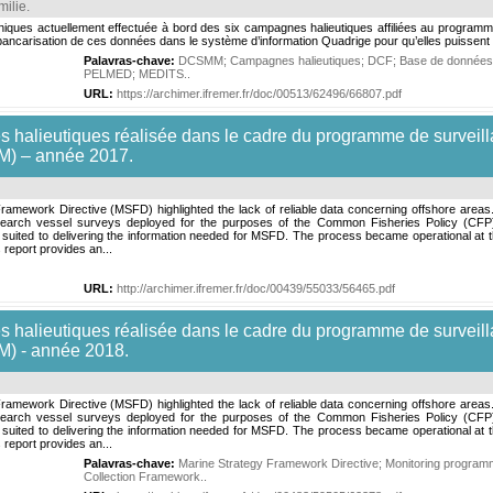
milie
.
toniques actuellement effectuée à bord des six campagnes halieutiques affiliées au progra
 bancarisation de ces données dans le système d’information Quadrige pour qu’elles puissent 
Palavras-chave:
DCSMM
;
Campagnes halieutiques
;
DCF
;
Base de données
PELMED
;
MEDITS.
.
URL:
https://archimer.ifremer.fr/doc/00513/62496/66807.pdf
s halieutiques réalisée dans le cadre du programme de surveilla
MM) – année 2017.
ramework Directive (MSFD) highlighted the lack of reliable data concerning offshore areas.
s research vessel surveys deployed for the purposes of the Common Fisheries Policy (C
suited to delivering the information needed for MSFD. The process became operational at t
 report provides an...
URL:
http://archimer.ifremer.fr/doc/00439/55033/56465.pdf
s halieutiques réalisée dans le cadre du programme de surveilla
M) - année 2018.
ramework Directive (MSFD) highlighted the lack of reliable data concerning offshore areas.
s research vessel surveys deployed for the purposes of the Common Fisheries Policy (C
suited to delivering the information needed for MSFD. The process became operational at t
 report provides an...
Palavras-chave:
Marine Strategy Framework Directive
;
Monitoring progra
Collection Framework.
.