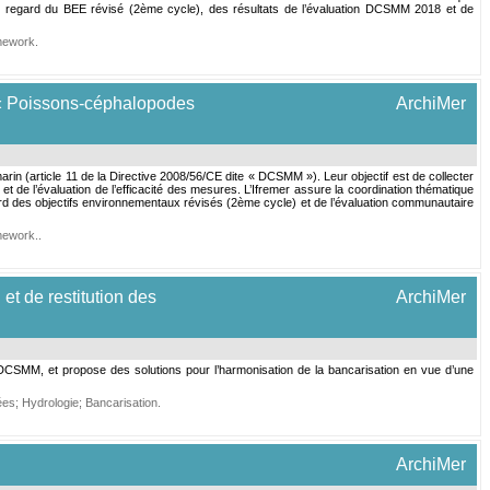
regard du BEE révisé (2ème cycle), des résultats de l’évaluation DCSMM 2018 et de
amework
.
 « Poissons-céphalopodes
ArchiMer
n (article 11 de la Directive 2008/56/CE dite « DCSMM »). Leur objectif est de collecter
 de l’évaluation de l’efficacité des mesures. L’Ifremer assure la coordination thématique
 des objectifs environnementaux révisés (2ème cycle) et de l’évaluation communautaire
mework.
.
t de restitution des
ArchiMer
 DCSMM, et propose des solutions pour l’harmonisation de la bancarisation en vue d’une
ées
;
Hydrologie
;
Bancarisation
.
ArchiMer