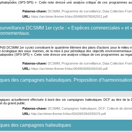
halopodes (SP3-SP5) ». Cette note dresse une analyse critique de ces programmes au 
Palavras-chave:
DCSMM
;
Programme de surveillance
;
Data Collection Fr
URL:
https://archimer.ifremer.fr/doc/00486/59780/62912.pdf
 surveillance DCSMM 1er cycle : « Espèces commerciales » et
vironnementaux.
S DCSMM 1er cycle) constituent le quatrième élément des plans d’actions pour le milieu mari
 écologique des eaux marines, de la mise à jour périodique des objectifs environnementaux et
lopodes (SP3-SP5) ». Cette note dresse une analyse critique de ces programmes au regard
Palavras-chave:
DCSMM
;
Programme de surveillance
;
Data Collection Fra
URL:
https://archimer.ifremer.fr/doc/00495/60663/64160.pdf
ues des campagnes halieutiques. Proposition d’harmonisation e
ologiques actuellement effectuée à bord des six campagnes halieutiques DCF au titre de la
et du grand public.
Palavras-chave:
DCSMM
;
Campagnes halieutiques
;
DCF
;
Collecte de donn
URL:
http://archimer.ifremer.fr/doc/00428/53943/55076.pdf
iques des campagnes halieutiques