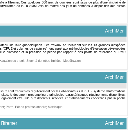
nfié à l’Ifremer. Ces quelques 300 jeux de données sont issus de plus d’une vingtaine de
urveillance de la DCSMM. Afin de mettre ces jeux de données à disposition des pilotes
ArchiMer
plateau insulaire guadeloupéen. Les travaux se focalisent sur les 13 groupes d’espèces
es (CPUE et volumes de captures) font appel aux méthodologies d’évaluation développées
 de la biomasse et la pression de pêche par rapport à des points de reference au RMD
aluation de stock
;
Stock à données limitées
;
Modélisation
.
ArchiMer
es lieux sont fréquentés régulièrement par les observateurs du SIH (Système d'Informations
s sites, le document présente leurs principales caractéristiques (équipements disponibles,
ait également être utile aux différents services et établissements concernés par la pêche
ent
;
Ports
;
Pêche professionnelle
;
Martinique
.
l'Ifremer
ArchiMer