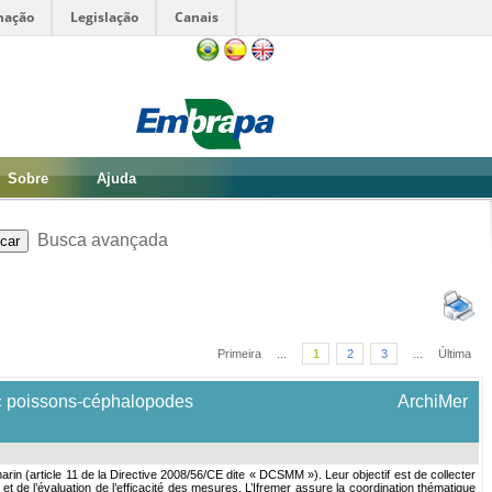
mação
Legislação
Canais
Sobre
Ajuda
Busca avançada
Primeira
...
1
2
3
...
Última
 « poissons-céphalopodes
ArchiMer
n (article 11 de la Directive 2008/56/CE dite « DCSMM »). Leur objectif est de collecter
 de l’évaluation de l’efficacité des mesures. L’Ifremer assure la coordination thématique