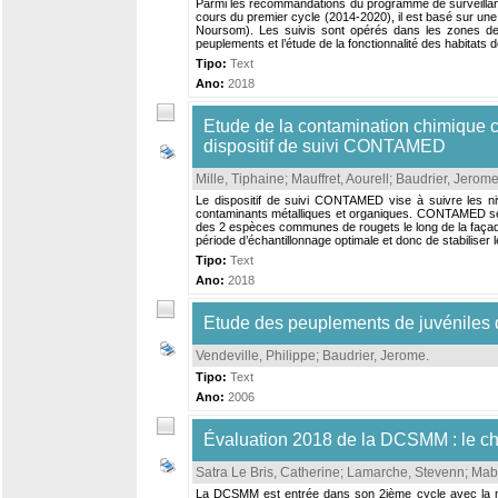
Parmi les recommandations du programme de surveillance
cours du premier cycle (2014-2020), il est basé sur un
Noursom). Les suivis sont opérés dans les zones de 
peuplements et l’étude de la fonctionnalité des habitats d
Tipo:
Text
Ano:
2018
Etude de la contamination chimique 
dispositif de suivi CONTAMED
Mille, Tiphaine
;
Mauffret, Aourell
;
Baudrier, Jerom
Le dispositif de suivi CONTAMED vise à suivre les n
contaminants métalliques et organiques. CONTAMED se dé
des 2 espèces communes de rougets le long de la façade
période d’échantillonnage optimale et donc de stabiliser 
Tipo:
Text
Ano:
2018
Etude des peuplements de juvéniles d
Vendeville, Philippe
;
Baudrier, Jerome
.
Tipo:
Text
Ano:
2006
Évaluation 2018 de la DCSMM : le ch
Satra Le Bris, Catherine
;
Lamarche, Stevenn
;
Mabi
La DCSMM est entrée dans son 2ième cycle avec la mise