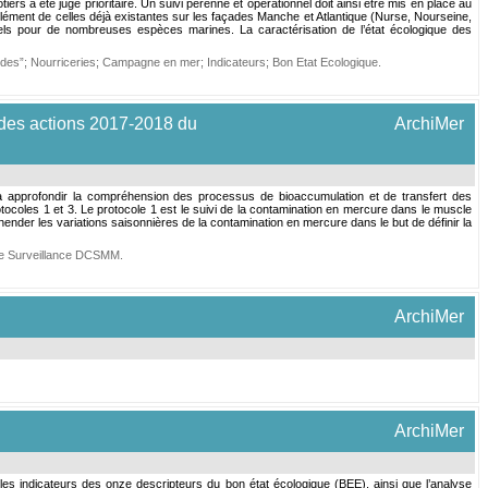
a été jugé prioritaire. Un suivi pérenne et opérationnel doit ainsi être mis en place au
lément de celles déjà existantes sur les façades Manche et Atlantique (Nurse, Nourseine,
els pour de nombreuses espèces marines. La caractérisation de l’état écologique des
odes”
;
Nourriceries
;
Campagne en mer
;
Indicateurs
;
Bon Etat Ecologique
.
 des actions 2017-2018 du
ArchiMer
à approfondir la compréhension des processus de bioaccumulation et de transfert des
oles 1 et 3. Le protocole 1 est le suivi de la contamination en mercure dans le muscle
der les variations saisonnières de la contamination en mercure dans le but de définir la
ée Surveillance DCSMM
.
ArchiMer
ArchiMer
es indicateurs des onze descripteurs du bon état écologique (BEE), ainsi que l’analyse