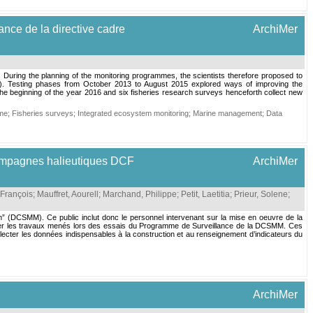
nce de la directive cadre
ArchiMer
 During the planning of the monitoring programmes, the scientists therefore proposed to
FP). Testing phases from October 2013 to August 2015 explored ways of improving the
he beginning of the year 2016 and six fisheries research surveys henceforth collect new
mme
;
Fisheries surveys
;
Integrated ecosystem monitoring
;
Marine management
;
Data
 campagnes halieutiques DCF
ArchiMer
 François
;
Mauffret, Aourell
;
Marchand, Philippe
;
Petit, Laetitia
;
Prieur, Solene
;
in” (DCSMM). Ce public inclut donc le personnel intervenant sur la mise en oeuvre de la
oriser les travaux menés lors des essais du Programme de Surveillance de la DCSMM. Ces
lecter les données indispensables à la construction et au renseignement d’indicateurs du
ArchiMer