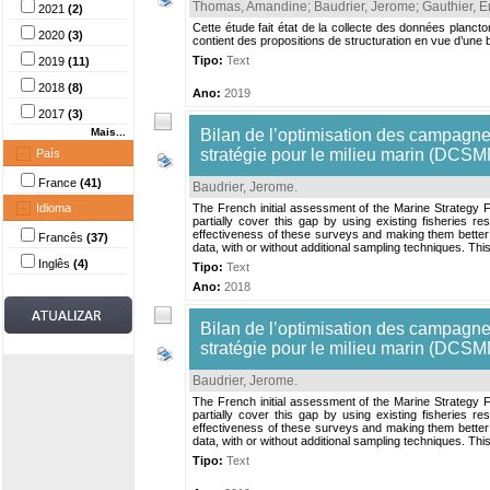
Thomas, Amandine
;
Baudrier, Jerome
;
Gauthier, E
2021
(2)
Cette étude fait état de la collecte des données planc
2020
(3)
contient des propositions de structuration en vue d’une
Tipo:
Text
2019
(11)
2018
(8)
Ano:
2019
2017
(3)
Mais...
Bilan de l’optimisation des campagne
stratégie pour le milieu marin (DCS
País
France
(41)
Baudrier, Jerome
.
Idioma
The French initial assessment of the Marine Strategy F
partially cover this gap by using existing fisherie
effectiveness of these surveys and making them better 
Francês
(37)
data, with or without additional sampling techniques. This
Inglês
(4)
Tipo:
Text
Ano:
2018
Bilan de l’optimisation des campagne
stratégie pour le milieu marin (DCSM
Baudrier, Jerome
.
The French initial assessment of the Marine Strategy F
partially cover this gap by using existing fisherie
effectiveness of these surveys and making them better 
data, with or without additional sampling techniques. This
Tipo:
Text