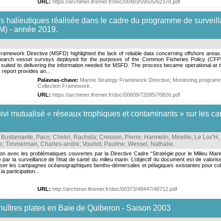
URL:
https://archimer.ifremer.fr/doc/00483/59505/62378.pdf
s halieutiques réalisée dans le cadre du programme de surveilla
M) - année 2019.
ramework Directive (MSFD) highlighted the lack of reliable data concerning offshore areas.
s research vessel surveys deployed for the purposes of the Common Fisheries Policy (C
suited to delivering the information needed for MSFD. The process became operational at t
 report provides an...
Palavras-chave:
Marine Strategy Framework Directive
;
Monitoring progra
Collection Framework.
.
URL:
https://archimer.ifremer.fr/doc/00609/72095/70826.pdf
suivi mutualisé « réseaux trophiques et contaminants » sur les
;
Bustamante, Paco
;
Chekri, Rachida
;
Cresson, Pierre
;
Harmelin, Mireille
;
Le Loc'H,
e
;
Timmerman, Charles-andre
;
Vouriot, Pauline
;
Wessel, Nathalie
.
on avec les problématiques couvertes par la Directive Cadre “Stratégie pour le Milieu Mar
par la surveillance de l’état de santé du milieu marin. L’objectif du document est de val
tiliser les campagnes océanographiques bentho-démersales et pélagiques existantes pour col
a participation...
URL:
http://archimer.ifremer.fr/doc/00373/48447/48712.pdf
 huîtres plates en Baie de Quiberon - Saison 2003