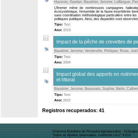
Hazevis, Gaetan
;
Baudrier, Jerome
;
Laffargue, Pa
L’Ifremer mène de nombreuses campagnes halieutiqu
écosystémique, l’ensemble de la faune invertébrée bent
sans coordination méthodologique particulière entre les 
politiques publiques. Ainsi, des disparités sont observé
Tipo:
Text
Ano:
2019
Impact de la pêche de crevettes de pet
Baudrier, Jerome
;
Vendeville, Philippe
;
Rose, Joel
Tipo:
Text
Ano:
2004
Impact global des apports en nutrimen
et littoral
Baudrier, Jerome
;
Beauvais, Sophie
;
Belin, Cathe
Tipo:
Text
Ano:
2015
Registros recuperados: 41
Empresa Brasileira de Pesquisa Agropecuária - Embrapa
Todos os direitos reservados, conforme Lei n° 9.610