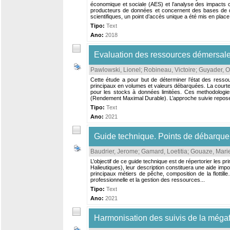
économique et sociale (AES) et l’analyse des impacts c
producteurs de données et concernent des bases de do
scientifiques, un point d’accès unique a été mis en place
Tipo:
Text
Ano:
2018
Evaluation des ressources démersale
Pawlowski, Lionel
;
Robineau, Victoire
;
Guyader, Ol
Cette étude a pour but de déterminer l’état des resso
principaux en volumes et valeurs débarquées. La courte
pour les stocks à données limitées. Ces methodologie
(Rendement Maximal Durable). L’approche suivie repose 
Tipo:
Text
Ano:
2021
Guide technique. Points de débarque
Baudrier, Jerome
;
Gamard, Loetitia
;
Gouaze, Mari
L’objectif de ce guide technique est de répertorier les 
Halieutiques), leur description constituera une aide imp
principaux métiers de pêche, composition de la flottill
professionnelle et la gestion des ressources...
Tipo:
Text
Ano:
2021
Harmonisation des suivis de la mégaf