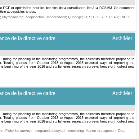
mme DCF et optimisées pour les besoins de la surveillance liée à la DCSMM. Ce document
être accessibles à tous.
;
Phytoplancton
;
Zooplancton
;
Bancarisation
;
Quadrige
;
IBTS
;
CGFS
;
PELGAS
;
EVHOE
;
nce de la directive cadre
ArchiMer
 During the planning of the monitoring programmes, the scientists therefore proposed to
FP). Testing phases from October 2013 to August 2015 explored ways of improving the
he beginning of the year 2016 and six fisheries research surveys henceforth collect new
nce de la directive cadre
ArchiMer
 During the planning of the monitoring programmes, the scientists therefore proposed to
FP). Testing phases from October 2013 to August 2015 explored ways of improving the
he beginning of the year 2016 and six fisheries research surveys henceforth collect new
mme
;
Fisheries surveys
;
Integrated ecosystem monitoring
;
Marine management
;
Data