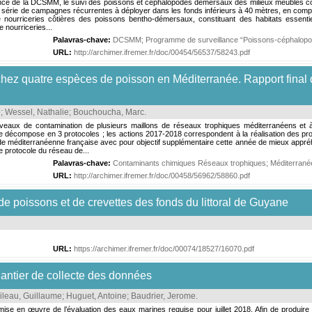
 de la DCSMM, le suivi des poissons et céphalopodes démersaux des milieux meubles côtiers 
e série de campagnes récurrentes à déployer dans les fonds inférieurs à 40 mètres, en comp
nourriceries côtières des poissons bentho-démersaux, constituant des habitats essenti
e nourriceries...
Palavras-chave:
DCSMM
;
Programme de surveillance “Poissons-céphalop
URL:
http://archimer.ifremer.fr/doc/00454/56537/58243.pdf
chez quatre espèces de poisson en Méditerranée. Rapport final
e
;
Wessel, Nathalie
;
Bouchoucha, Marc
.
iveaux de contamination de plusieurs maillons de réseaux trophiques méditerranéens et 
compose en 3 protocoles ; les actions 2017-2018 correspondent à la réalisation des protoc
 méditerranéenne française avec pour objectif supplémentaire cette année de mieux appréhen
le protocole du réseau de...
Palavras-chave:
Contaminants chimiques Réseaux trophiques
;
Méditerran
URL:
http://archimer.ifremer.fr/doc/00458/56962/58860.pdf
e poissons et de crevettes des fonds du littoral de Guyane
URL:
https://archimer.ifremer.fr/doc/00074/18527/16070.pdf
antier de collecte des données
leau, Guillaume
;
Huguet, Antoine
;
Baudrier, Jerome
.
 en œuvre de l’évaluation des eaux marines requise pour juillet 2018. Afin de produire l