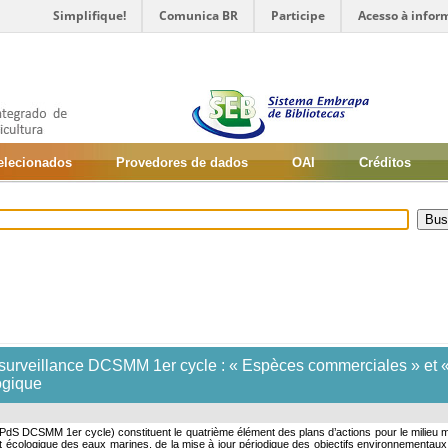
Simplifique!
Comunica BR
Participe
Acesso à infor
selecionados
Provedores de dados
OAI
Créditos
 surveillance DCSMM 1er cycle : « Espèces commerciales » et
ogique
S DCSMM 1er cycle) constituent le quatrième élément des plans d’actions pour le milieu mari
 écologique des eaux marines, de la mise à jour périodique des objectifs environnementaux et