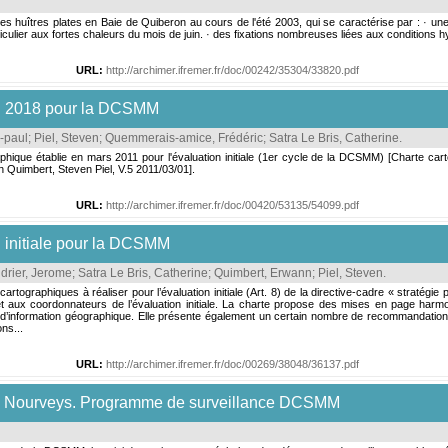
des huîtres plates en Baie de Quiberon au cours de l'été 2003, qui se caractérise par : · un
culier aux fortes chaleurs du mois de juin. · des fixations nombreuses liées aux conditions h
URL:
http://archimer.ifremer.fr/doc/00242/35304/33820.pdf
on 2018 pour la DCSMM
-paul
;
Piel, Steven
;
Quemmerais-amice, Frédéric
;
Satra Le Bris, Catherine
.
phique établie en mars 2011 pour l'évaluation initiale (1er cycle de la DCSMM) [Charte ca
n Quimbert, Steven Piel, V.5 2011/03/01].
URL:
http://archimer.ifremer.fr/doc/00420/53135/54099.pdf
n initiale pour la DCSMM
drier, Jerome
;
Satra Le Bris, Catherine
;
Quimbert, Erwann
;
Piel, Steven
.
rtographiques à réaliser pour l’évaluation initiale (Art. 8) de la directive-cadre « stratég
 et aux coordonnateurs de l’évaluation initiale. La charte propose des mises en page harm
’information géographique. Elle présente également un certain nombre de recommandations tec
ns...
URL:
http://archimer.ifremer.fr/doc/00269/38048/36137.pdf
e Nourveys. Programme de surveillance DCSMM