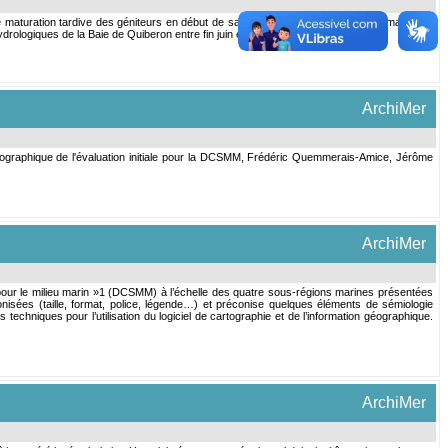
e maturation tardive des géniteurs en début de saison (températures faibles en mai). · un
ydrologiques de la Baie de Quiberon entre fin juin et début septembre.
ArchiMer
rtographique de l'évaluation initiale pour la DCSMM, Frédéric Quemmerais-Amice, Jérôme
ArchiMer
ie pour le milieu marin »1 (DCSMM) à l’échelle des quatre sous-régions marines présentées
onisées (taille, format, police, légende…) et préconise quelques éléments de sémiologie
hniques pour l’utilisation du logiciel de cartographie et de l’information géographique.
ArchiMer