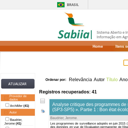
BRASIL
Home
Itens 
Relevância
Autor
Título
Ano
Ordenar por:
Registros recuperados: 41
Provedor de
dados
Analyse critique des programmes de
ArchiMer
(41)
(SP3-SP5) ». Partie 1 : Bon état écol
Autor
Baudrier, Jerome
.
Baudrier,
Jerome
(41)
Les programmes de surveillance adoptés en juin 2015 (Pd
des données en vue de l’évaluation permanente de l’état