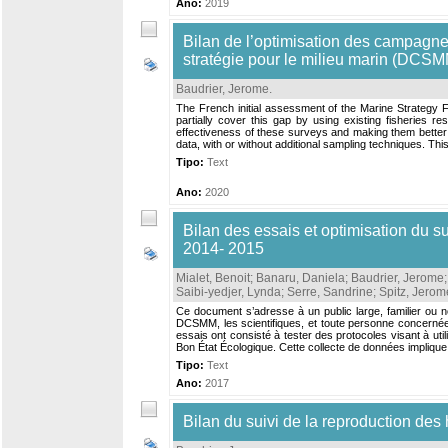
Ano:
2019
Bilan de l’optimisation des campagne
stratégie pour le milieu marin (DCSM
Baudrier, Jerome
.
The French initial assessment of the Marine Strategy F
partially cover this gap by using existing fisherie
effectiveness of these surveys and making them better 
data, with or without additional sampling techniques. This
Tipo:
Text
Ano:
2020
Bilan des essais et optimisation du 
2014- 2015
Mialet, Benoit
;
Banaru, Daniela
;
Baudrier, Jerome
Saibi-yedjer, Lynda
;
Serre, Sandrine
;
Spitz, Jerom
Ce document s’adresse à un public large, familier ou n
DCSMM, les scientifiques, et toute personne concernée 
essais ont consisté à tester des protocoles visant à u
Bon État Écologique. Cette collecte de données implique l
Tipo:
Text
Ano:
2017
Bilan du suivi de la reproduction des