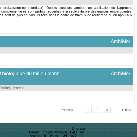
erciaux/non-commerciaux). Depuis plusieurs années, en application de l’approche
omplémentaires sont parfois recueillies à la seule initiative des équipes embarquantes,
elles sont de plus en plus utilisées dans le cadre de travaux de recherche ou en appui aux
ArchiMer
t biologique du milieu marin
ArchiMer
Paillet, Jerome
.
Primeira
...
1
2
3
...
Última
Embrapa
Parque Estação Biológica - PqEB s/n°
Brasília, DF - Brasil - CEP 70770-901