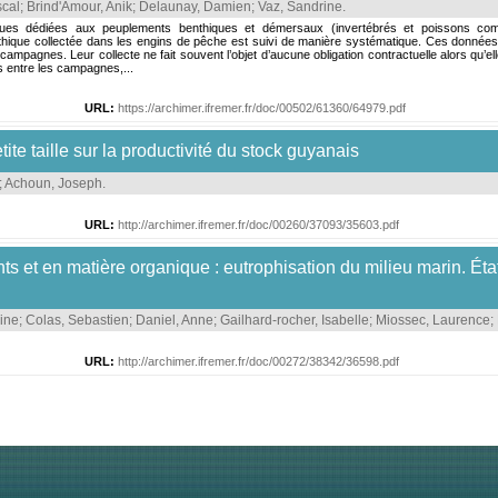
scal
;
Brind'Amour, Anik
;
Delaunay, Damien
;
Vaz, Sandrine
.
es dédiées aux peuplements benthiques et démersaux (invertébrés et poissons comm
hique collectée dans les engins de pêche est suivi de manière systématique. Ces données c
campagnes. Leur collecte ne fait souvent l’objet d’aucune obligation contractuelle alors qu’
es entre les campagnes,...
URL:
https://archimer.ifremer.fr/doc/00502/61360/64979.pdf
ite taille sur la productivité du stock guyanais
;
Achoun, Joseph
.
URL:
http://archimer.ifremer.fr/doc/00260/37093/35603.pdf
ts et en matière organique : eutrophisation du milieu marin. Éta
rine
;
Colas, Sebastien
;
Daniel, Anne
;
Gailhard-rocher, Isabelle
;
Miossec, Laurence
;
URL:
http://archimer.ifremer.fr/doc/00272/38342/36598.pdf