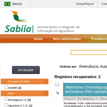
Simplifique!
Com
BRASIL
Home
Itens selecionados
Provedore
Relevância
Aut
Ordenar por:
Registros recuperados: 2
Provedor de dados
Alternative chromatograph
BJMBR
(2)
technetium-99m radioph
Autor
Faria,D.P.
;
Buchpiguel,C.A.
;
Marq
Buchpiguel,C.A.
(2)
Knowledge of the radiochemical puri
Agostinho,C.L.O.
(1)
chromatography is the technique norm