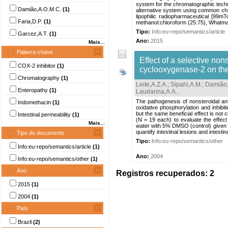
system for the chromatographic techn
Damião,A.O.M.C.
(1)
alternative system using common chr
lipophilic radiopharmaceutical [9
Faria,D.P.
(1)
methanol:chloroform (25:75), Whatma
Tipo:
Info:eu-repo/semantics/article
Garcez,A.T.
(1)
Ano:
2015
Mais...
Palavra-chave
Effect of a selective nons
COX-2 inhibitor
(1)
cyclooxygenase-2 on the
Chromatography
(1)
Leite,A.Z.A.
;
Sipahi,A.M.
;
Damião,
Enteropathy
(1)
Laudanna,A.A.
.
The pathogenesis of nonsteroidal an
Indomethacin
(1)
oxidative phosphorylation and inhibi
but the same beneficial effect is not 
Intestinal permeability
(1)
(N = 19 each) to evaluate the effect
Mais...
water with 5% DMSO (control) given 
quantify intestinal lesions and intestin
Tipo do documento
Tipo:
Info:eu-repo/semantics/other
Info:eu-repo/semantics/article
(1)
Ano:
2004
Info:eu-repo/semantics/other
(1)
Ano
Registros recuperados: 2
2015
(1)
2004
(1)
País
Brazil
(2)