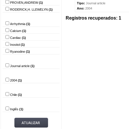
PROVEN,ANDREW
(1)
Tipo:
Journal article
Ano:
2004
RODERICK,H. LLEWELYN
(1)
Palavra-chave
Registros recuperados: 1
Arrhythmia
(1)
Calcium
(1)
Cardiac
(1)
Inositol
(1)
Ryanodine
(1)
Tipo do documento
Journal article
(1)
Ano
2004
(1)
País
Chile
(1)
Idioma
Inglês
(1)