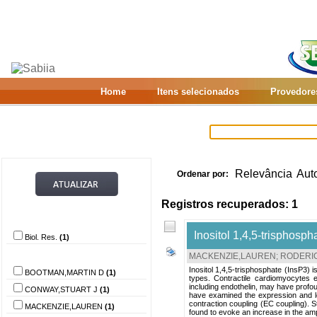
Home
Itens selecionados
Provedore
Relevância
Aut
Ordenar por:
Registros recuperados: 1
Provedor de dados
Inositol 1,4,5-trisphosph
Biol. Res.
(1)
Autor
MACKENZIE,LAUREN
;
RODERIC
Inositol 1,4,5-trisphosphate (InsP3) 
BOOTMAN,MARTIN D
(1)
types. Contractile cardiomyocytes 
including endothelin, may have profou
CONWAY,STUART J
(1)
have examined the expression and loc
contraction coupling (EC coupling). 
MACKENZIE,LAUREN
(1)
found to evoke an increase in the ampl