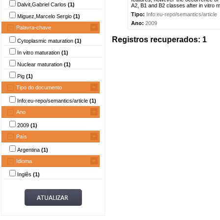
Dalvit,Gabriel Carlos
(1)
A2, B1 and B2 classes after in vitro m
Tipo:
Info:eu-repo/semantics/article
Miguez,Marcelo Sergio
(1)
Ano:
2009
Palavra-chave
Registros recuperados: 1
Cytoplasmic maturation
(1)
In vitro maturation
(1)
Nuclear maturation
(1)
Pig
(1)
Tipo do documento
Info:eu-repo/semantics/article
(1)
Ano
2009
(1)
País
Argentina
(1)
Idioma
Inglês
(1)