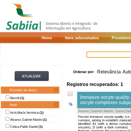
Home
Itens selecionados
Provedore
Relevância
Aut
Ordenar por:
Registros recuperados: 1
Provedor de dados
Immature oocyte quality
Biocell
(1)
oocyte complexes subpo
Autor
Alvarez,Gabriel Martin
;
Dalvit,Gab
Achi,María Verónica
(1)
Porcine immature oocyte quality (i.e.
Alvarez,Gabriel Martin
(1)
cumulus, aiming to establish matura
identified: A1 (with a dense cumulu
Cetica,Pablo Daniel
(1)
oocytes), D (with a dark cumulus). T
features, however the occurrence of o