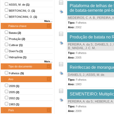
ASSIS, M. de
(1)
Plataforma de telhas de 
de batata-semente pré-b
BERTONCINI, O.
(1)
BERTONCINNI, O.
(1)
MEDEIROS, C. A. B.
;
PEREIRA, A.
Mais...
Tipo:
Folhetos
Palavra-chave
Ano:
2002
Batata
(2)
Produção de batata no R
Produção
(2)
PEREIRA, A. da S.
;
DANIELS, J.
;
Cultivar
(1)
B.
;
MADAIL, J. C. M.
.
Doen?a
(1)
Tipo:
Folhetos
Hidropônia
(1)
Ano:
2005
Mais...
Tipo do documento
Reinfeccao de moranguei
Folhetos
(5)
DANIELS, J.
;
ASSIS, M. de
.
Ano
Tipo:
Folhetos
Ano:
1983
2009
(1)
2005
(2)
SEMENTEIRO: Multiplica
2002
(1)
PEREIRA, A. da S.
;
HEBERLE, A. 
1983
(1)
Tipo:
Folhetos
País
Ano:
2009