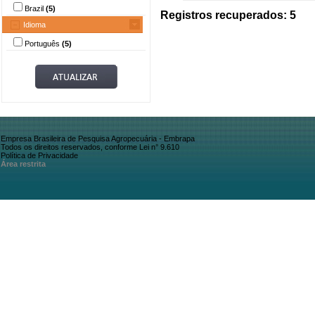
Brazil
(5)
Registros recuperados: 5
Idioma
Português
(5)
Empresa Brasileira de Pesquisa Agropecuária - Embrapa
Todos os direitos reservados, conforme Lei n° 9.610
Política de Privacidade
Área restrita