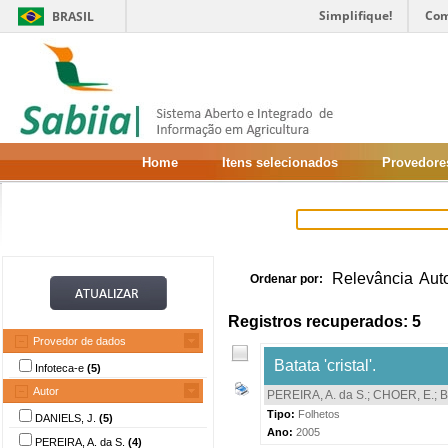
Simplifique!
Com
BRASIL
Home
Itens selecionados
Provedore
Relevância
Aut
Ordenar por:
Registros recuperados: 5
Provedor de dados
Batata 'cristal'.
Infoteca-e
(5)
Autor
PEREIRA, A. da S.
;
CHOER, E.
;
B
Tipo:
Folhetos
DANIELS, J.
(5)
Ano:
2005
PEREIRA, A. da S.
(4)