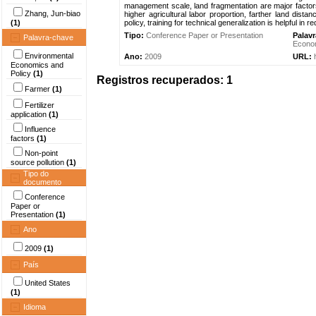
management scale, land fragmentation are major factors
Zhang, Jun-biao
higher agricultural labor proportion, farther land distan
(1)
policy, training for technical generalization is helpful in r
Tipo:
Conference Paper or Presentation
Palav
Palavra-chave
Econom
Environmental
Ano:
2009
URL:
Economics and
Policy
(1)
Registros recuperados: 1
Farmer
(1)
Fertilizer
application
(1)
Influence
factors
(1)
Non-point
source pollution
(1)
Tipo do
documento
Conference
Paper or
Presentation
(1)
Ano
2009
(1)
País
United States
(1)
Idioma