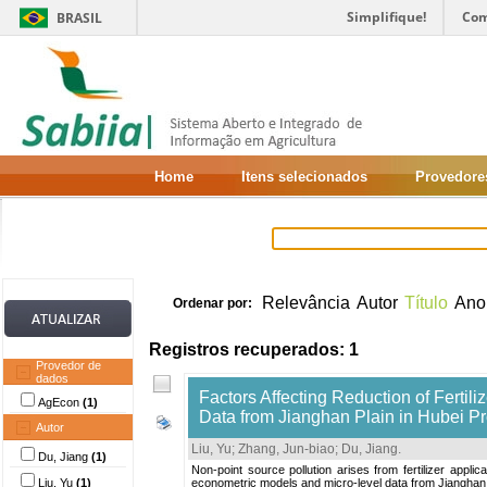
Simplifique!
Com
BRASIL
Home
Itens selecionados
Provedore
Relevância
Autor
Título
Ano
Ordenar por:
Registros recuperados: 1
Provedor de
dados
Factors Affecting Reduction of Fertili
AgEcon
(1)
Data from Jianghan Plain in Hubei P
Autor
Liu, Yu
;
Zhang, Jun-biao
;
Du, Jiang
.
Du, Jiang
(1)
Non-point source pollution arises from fertilizer applic
Liu, Yu
(1)
econometric models and micro-level data from Jianghan p