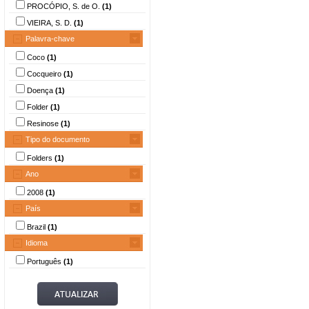
PROCÓPIO, S. de O.
(1)
VIEIRA, S. D.
(1)
Palavra-chave
Coco
(1)
Cocqueiro
(1)
Doença
(1)
Folder
(1)
Resinose
(1)
Tipo do documento
Folders
(1)
Ano
2008
(1)
País
Brazil
(1)
Idioma
Português
(1)