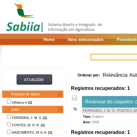
Home
Itens selecionados
Provedore
Relevância
Aut
Ordenar por:
Registros recuperados: 1
Provedor de dados
Resinose do coqueiro: c
Infoteca-e
(1)
Autor
FERREIRA, J. M. S.
;
FONTES, M.
Tipo:
Folders
FERREIRA, J. M. S.
(1)
Ano:
2008
FONTES, M. H. R.
(1)
Registros recuperados: 1
NASCIMENTO, M. A. A.
(1)