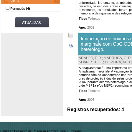
Idioma
enfermidade. No entanto, os métodos
décadas, os estudos sobre imunizaçã
Português
(4)
o momento, os resultados foram po
membrana da riquétsia e das relações
Tipo:
Folhetos
Ano:
2009
Imunização de bovinos
marginale com CpG ODN 
heterólogo.
ARAÚJO, F. R.
;
MADRUGA, C. R.
SOARES, C. O.
;
OLIVEIRA, M. B.
A anaplasmose é uma importante enfer
Anaplasma marginale. A vacinação te
estudos têm se concentrado nas pro
grau de proteção induzido pelas p
2006, perante desafio heterólogo e 
g de MSP1a e/ou MSP2 recombinante
Tipo:
Folhetos
Ano:
2006
Registros recuperados: 4
Empresa Brasileira de Pesquisa Agropecuária - Embrapa