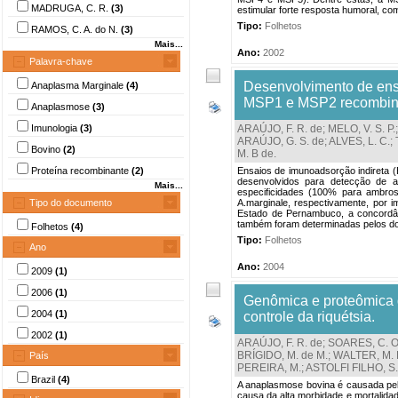
MADRUGA, C. R.
(3)
estimular forte resposta humoral, co
Tipo:
Folhetos
RAMOS, C. A. do N.
(3)
Mais...
Ano:
2002
Palavra-chave
Desenvolvimento de en
Anaplasma Marginale
(4)
MSP1 e MSP2 recombinan
Anaplasmose
(3)
Imunologia
(3)
ARAÚJO, F. R. de
;
MELO, V. S. P.
ARAÚJO, G. S. de
;
ALVES, L. C.
;
Bovino
(2)
M. B de
.
Proteína recombinante
(2)
Ensaios de imunoadsorção indireta 
desenvolvidos para detecção de a
Mais...
especificidades (100% para ambros
Tipo do documento
A.marginale, respectivamente, por i
Estado de Pernambuco, a concordânc
também foram determinadas pelos doi
Folhetos
(4)
Tipo:
Folhetos
Ano
Ano:
2004
2009
(1)
2006
(1)
Genômica e proteômica 
2004
(1)
controle da riquétsia.
2002
(1)
ARAÚJO, F. R. de
;
SOARES, C. O
BRÍGIDO, M. de M.
;
WALTER, M. E
País
PEREIRA, M.
;
ASTOLFI FILHO, S.
Brazil
(4)
A anaplasmose bovina é causada pela 
causa da alta morbidade e mortalida