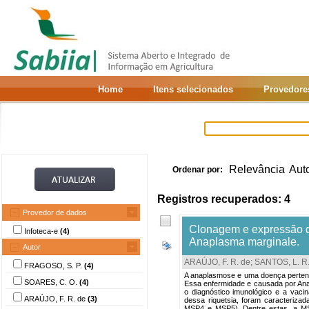
Home
Itens selecionados
Provedore
Relevância
Aut
Ordenar por:
Registros recuperados: 4
Provedor de dados
Clonagem e expressão d
Infoteca-e
(4)
Anaplasma marginale.
Autor
ARAÚJO, F. R. de
;
SANTOS, L. R.
FRAGOSO, S. P.
(4)
A anaplasmose e uma doença pertence
SOARES, C. O.
(4)
Essa enfermidade e causada por Anapl
o diagnóstico imunológico e a vac
ARAÚJO, F. R. de
(3)
dessa riquetsia, foram caracteriza
MSP4 e MSP5). Dentre estas, a MS