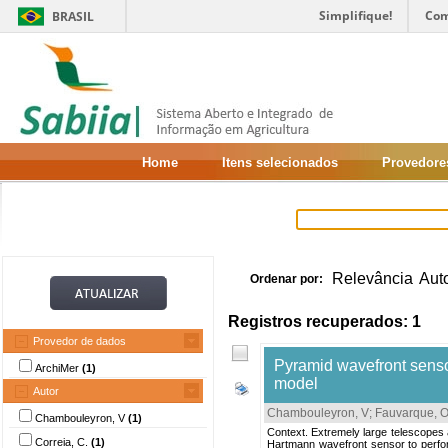
Simplifique!
Com
BRASIL
Home
Itens selecionados
Provedore
Relevância
Aut
Ordenar por:
Registros recuperados: 1
Provedor de dados
Pyramid wavefront senso
ArchiMer
(1)
model
Autor
Chambouleyron, V
;
Fauvarque, Ol
Chambouleyron, V
(1)
Context. Extremely large telescopes
Correia, C.
(1)
Hartmann wavefront sensor to perfor