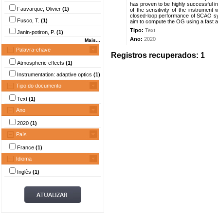
has proven to be highly successful in
Fauvarque, Olivier
(1)
of the sensitivity of the instrument
closed-loop performance of SCAO sy
Fusco, T.
(1)
aim to compute the OG using a fast a
Tipo:
Text
Janin-potiron, P.
(1)
Ano:
2020
Mais...
Palavra-chave
Registros recuperados: 1
Atmospheric effects
(1)
Instrumentation: adaptive optics
(1)
Tipo do documento
Text
(1)
Ano
2020
(1)
País
France
(1)
Idioma
Inglês
(1)