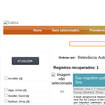
Home
Itens selecionados
Provedore
Relevância
Aut
Ordenar por:
Registros recuperados: 1
Provedor de dados
Gas migration pat
ArchiMer
(1)
Sea
Autor
Hillman, Jess I. T.
;
Klauc
Atgin, Orhan
(1)
Gunay
;
Badhani, Shray
.
Awwiller, David
(1)
A large geophysical datase
near the S2 Canyon in the 
Badhani, Shray
(1)
gas migration pathways, g