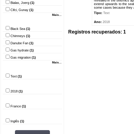
revealed in the seismics ap
Bialas, Joerg
(1)
extend upwards to the seafl
some cases because they are
Cifci, Gunay
(1)
Tipo:
Text
Mais...
Palavra-chave
Ano:
2018
Black Sea
(1)
Registros recuperados: 1
Chimneys
(1)
Danube Fan
(1)
Gas hydrate
(1)
Gas migration
(1)
Mais...
Tipo do documento
Text
(1)
Ano
2018
(1)
País
France
(1)
Idioma
Inglês
(1)