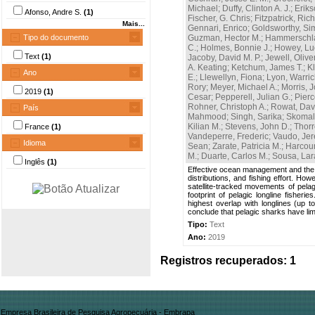
Michael
;
Duffy, Clinton A. J.
;
Eriks
Afonso, Andre S.
(1)
Fischer, G. Chris
;
Fitzpatrick, Ric
Mais...
Gennari, Enrico
;
Goldsworthy, Si
Tipo do documento
Guzman, Hector M.
;
Hammerschla
C.
;
Holmes, Bonnie J.
;
Howey, Lu
Text
(1)
Jacoby, David M. P.
;
Jewell, Oliver
A. Keating
;
Ketchum, James T.
;
Kl
Ano
E.
;
Llewellyn, Fiona
;
Lyon, Warric
Rory
;
Meyer, Michael A.
;
Morris, J
2019
(1)
Cesar
;
Pepperell, Julian G.
;
Pierc
Rohner, Christoph A.
;
Rowat, Davi
País
Mahmood
;
Singh, Sarika
;
Skomal,
Kilian M.
;
Stevens, John D.
;
Thorr
France
(1)
Vandeperre, Frederic
;
Vaudo, Jer
Idioma
Sean
;
Zarate, Patricia M.
;
Harcour
M.
;
Duarte, Carlos M.
;
Sousa, Lar
Inglês
(1)
Effective ocean management and the 
distributions, and fishing effort. Ho
satellite-tracked movements of pela
footprint of pelagic longline fisher
highest overlap with longlines (up t
conclude that pelagic sharks have limi
Tipo:
Text
Ano:
2019
Registros recuperados: 1
Empresa Brasileira de Pesquisa Agropecuária - Embrapa