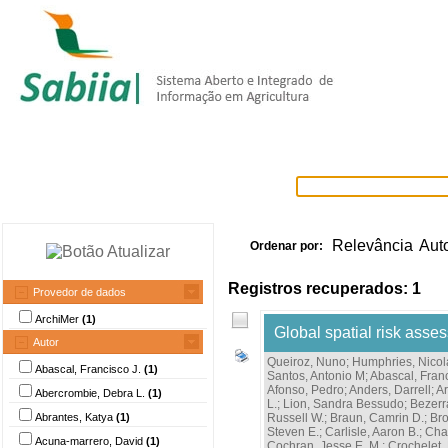
Home
Itens selecionados
Provedore
Relevância
Aut
Ordenar por:
Registros recuperados: 1
Provedor de dados
ArchiMer
(1)
Global spatial risk asses
Autor
Queiroz, Nuno
;
Humphries, Nicol
Abascal, Francisco J.
(1)
Santos, Antonio M
;
Abascal, Franc
Afonso, Pedro
;
Anders, Darrell
;
Ar
Abercrombie, Debra L.
(1)
L.
;
Lion, Sandra Bessudo
;
Bezerra
Abrantes, Katya
(1)
Russell W.
;
Braun, Camrin D.
;
Bro
Steven E.
;
Carlisle, Aaron B.
;
Cha
Acuna-marrero, David
(1)
Cochran, Jesse E. M.
;
Crochelet, 