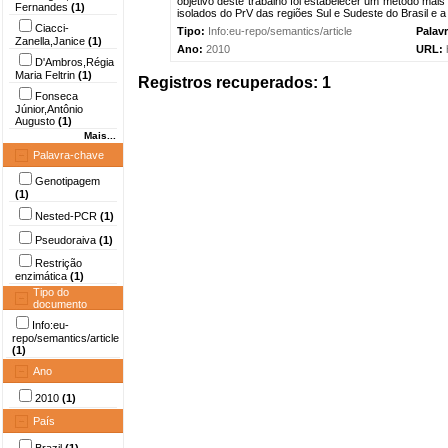
objetivo deste trabalho foi estabelecer um método mais 
Fernandes
(1)
isolados do PrV das regiões Sul e Sudeste do Brasil e 
Ciacci-
Tipo:
Info:eu-repo/semantics/article
Palav
Zanella,Janice
(1)
Ano:
2010
URL:
D'Ambros,Régia
Maria Feltrin
(1)
Registros recuperados: 1
Fonseca
Júnior,Antônio
Augusto
(1)
Mais...
Palavra-chave
Genotipagem
(1)
Nested-PCR
(1)
Pseudoraiva
(1)
Restrição
enzimática
(1)
Tipo do
documento
Info:eu-
repo/semantics/article
(1)
Ano
2010
(1)
País