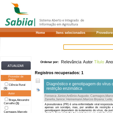
Home
Itens selecionados
Provedore
Relevância
Autor
Título
Ano
Ordenar por:
Registros recuperados: 1
Provedor de
dados
Diagnóstico e genotipagem do vírus 
Ciência Rural
restrição enzimática
(1)
Autor
Fonseca Júnior,Antônio Augusto
;
Carmagos,Marce
Zanella,Janice
;
Heinemann,Marcos Bryana
;
Leite
Braga,Alexandre
Carvalho
(1)
A pseudoraiva (PR) é uma enfermidade viral responsáv
apenas um sorotipo, mas, por análise de restrição e
genotipagem dependem do isolamento do vírus, da purif
Carmagos,Marcelo