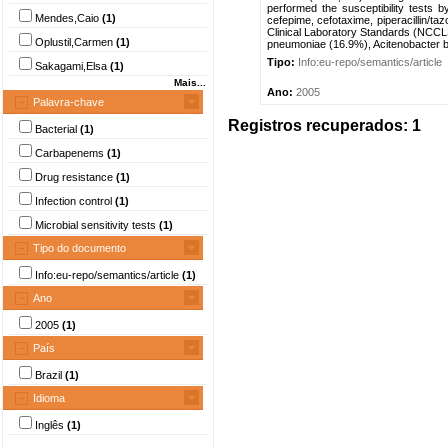
performed the susceptibility tests 
Mendes,Caio
(1)
cefepime, cefotaxime, piperacillin/ta
Clinical Laboratory Standards (NCCLS
Oplustil,Carmen
(1)
pneumoniae (16.9%), Acitenobacter b
Tipo:
Info:eu-repo/semantics/article
Sakagami,Elsa
(1)
Mais...
Ano:
2005
Palavra-chave
Registros recuperados: 1
Bacterial
(1)
Carbapenems
(1)
Drug resistance
(1)
Infection control
(1)
Microbial sensitivity tests
(1)
Tipo do documento
Info:eu-repo/semantics/article
(1)
Ano
2005
(1)
País
Brazil
(1)
Idioma
Inglês
(1)