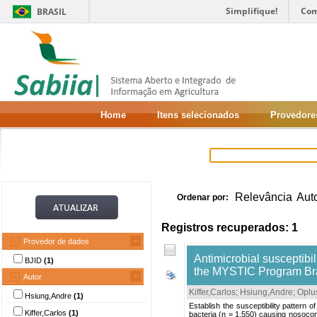
Simplifique!
Com
BRASIL
Home
Itens selecionados
Provedore
Relevância
Aut
Ordenar por:
Registros recuperados: 1
Provedor de dados
Antimicrobial susceptibil
BJID
(1)
the MYSTIC Program Bra
Autor
Kiffer,Carlos
;
Hsiung,Andre
;
Oplu
Hsiung,Andre
(1)
Establish the susceptibility pattern
Kiffer,Carlos
(1)
bacteria (n = 1,550) causing nosocomi