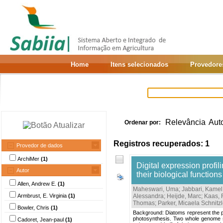
Home
Itens selecionados
Provedore
Relevância
Aut
Ordenar por:
Registros recuperados: 1
Provedor de dados
ArchiMer
(1)
Digital expression profil
Autor
their biological functions
Allen, Andrew E.
(1)
Maheswari, Uma
;
Jabbari, Kamel
Armbrust, E. Virginia
(1)
Alessandra
;
Heijde, Marc
;
Kaas,
Thomas
;
Parker, Micaela Schnitzl
Bowler, Chris
(1)
Background: Diatoms represent the p
photosynthesis. Two whole genome s
Cadoret, Jean-paul
(1)