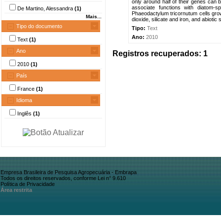
only around half of their genes can
associate functions with diatom-
De Martino, Alessandra
(1)
Phaeodactylum tricornutum cells grown
Mais...
dioxide, silicate and iron, and abioti
Tipo do documento
Tipo:
Text
Ano:
2010
Text
(1)
Ano
Registros recuperados: 1
2010
(1)
País
France
(1)
Idioma
Inglês
(1)
Empresa Brasileira de Pesquisa Agropecuária - Embrapa
Todos os direitos reservados, conforme Lei n° 9.610
Política de Privacidade
Área restrita