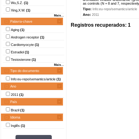
Wu,S.Z.
(1)
as controls (N = 8 and 7, respectively
Tipo:
Info:eu-repo/semantics/article
Xing,X.W.
(1)
Ano:
2011
Mais...
Palavra-chave
Registros recuperados: 1
Aging
(1)
Androgen receptor
(1)
Cardiomyocyte
(1)
Estradiol
(1)
Testosterone
(1)
Mais...
Tipo do documento
Info:eu-repo/semantics/article
(1)
Ano
2011
(1)
País
Brazil
(1)
Idioma
Inglês
(1)