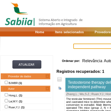
Home
Itens selecionados
Provedore
Relevância
Aut
Ordenar por:
Registros recuperados: 1
Provedor de dados
Testosterone therapy de
BJMBR
(1)
independent pathway
Autor
Zhang,L.
;
Wu,S.Z.
;
Ruan,Y.J.
;
Hon
Hong,L.
(1)
The testicular feminized (Tfm) mouse
Lai,W.Y.
(1)
and castrated mice to determine whe
conversion to estradiol. Male litte
Ruan,Y.J.
(1)
operated Tfm mice (group 2, N = 8
aromatase inhibitor anastrazole (gr