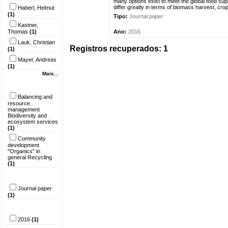
many options exist to meet the global food supp
differ greatly in terms of biomass harvest, cro
Haberl, Helmut
(1)
Tipo:
Journal paper
Kastner,
Thomas
(1)
Ano:
2016
Lauk, Christian
Registros recuperados: 1
(1)
Mayer, Andreas
(1)
Mais...
Palavra-chave
Balancing and
resource
management
Biodiversity and
ecosystem services
(1)
Community
development
"Organics" in
general Recycling
(1)
Tipo do
documento
Journal paper
(1)
Ano
2016
(1)