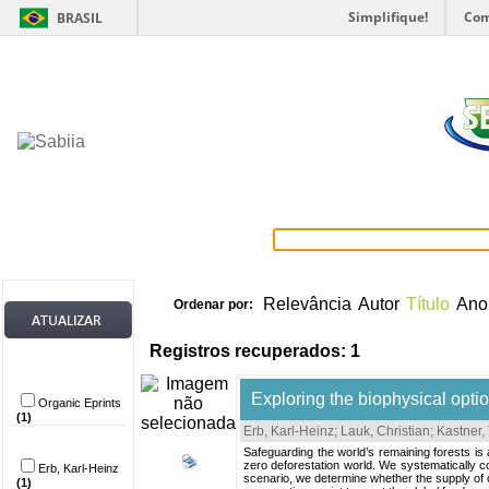
Simplifique!
Com
BRASIL
Home
Itens selecionados
Provedore
Relevância
Autor
Título
Ano
Ordenar por:
Registros recuperados: 1
Provedor de
dados
Exploring the biophysical optio
Organic Eprints
(1)
Erb, Karl-Heinz
;
Lauk, Christian
;
Kastner
Autor
Safeguarding the world’s remaining forests is 
zero deforestation world. We systematically co
Erb, Karl-Heinz
scenario, we determine whether the supply of c
(1)