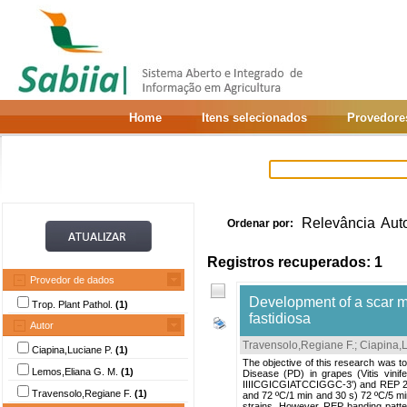
Home
Itens selecionados
Provedore
Relevância
Aut
Ordenar por:
Registros recuperados: 1
Provedor de dados
Development of a scar ma
Trop. Plant Pathol.
(1)
fastidiosa
Autor
Travensolo,Regiane F.
;
Ciapina,L
Ciapina,Luciane P.
(1)
The objective of this research was to
Lemos,Eliana G. M.
(1)
Disease (PD) in grapes (Vitis vinife
IIIICGICGIATCCIGGC-3') and REP 2 (
Travensolo,Regiane F.
(1)
and 72 ºC/1 min and 30 s) 72 ºC/5 min
strains. However, REP banding patte