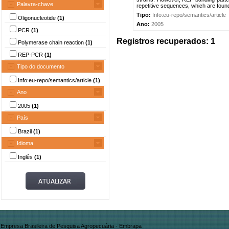
Palavra-chave
repetitive sequences, which are found
Tipo:
Info:eu-repo/semantics/article
Oligonucleotide
(1)
Ano:
2005
PCR
(1)
Registros recuperados: 1
Polymerase chain reaction
(1)
REP-PCR
(1)
Tipo do documento
Info:eu-repo/semantics/article
(1)
Ano
2005
(1)
País
Brazil
(1)
Idioma
Inglês
(1)
Empresa Brasileira de Pesquisa Agropecuária - Embrapa