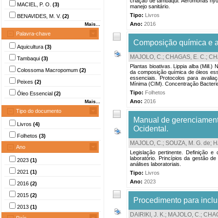
criação de tambaqui. Aeromonas hydr
MACIEL, P. O.
(3)
manejo sanitário.
Tipo:
Livros
BENAVIDES, M. V.
(2)
Ano:
2016
Mais...
Palavra-chave
Composição química e at
Aquicultura
(3)
MAJOLO, C.
;
CHAGAS, E. C.
;
CHA
Tambaqui
(3)
Plantas bioativas. Lippia alba (Mill.
Colossoma Macropomum
(2)
da composição química de óleos ess
essenciais. Protocolos para avaliaçã
Peixes
(2)
Mínima (CIM). Concentração Bacteric
Tipo:
Folhetos
Óleo Essencial
(2)
Ano:
2016
Mais...
Tipo do documento
Manual de gerenciament
Livros
(4)
Ocidental.
Folhetos
(3)
MAJOLO, C.
;
SOUZA, M. G. de
;
H
Ano
Legislação pertinente. Definição 
laboratório. Princípios da gestão d
2023
(1)
análises laboratoriais.
2021
(1)
Tipo:
Livros
Ano:
2023
2016
(2)
2015
(2)
Procedimento para inclu
2013
(1)
DAIRIKI, J. K.
;
MAJOLO, C.
;
CHAG