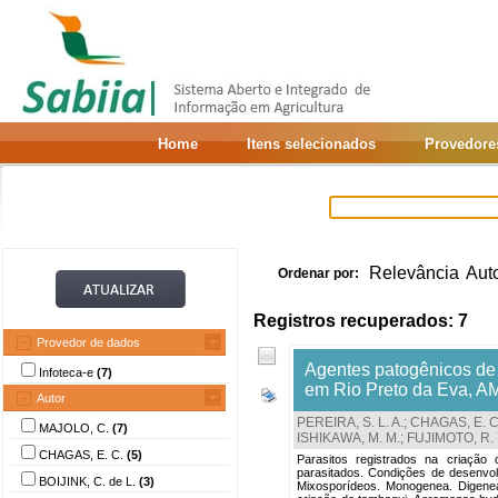
Home
Itens selecionados
Provedore
Relevância
Aut
Ordenar por:
Registros recuperados: 7
Provedor de dados
Agentes patogênicos de 
Infoteca-e
(7)
em Rio Preto da Eva, A
Autor
PEREIRA, S. L. A.
;
CHAGAS, E. C
MAJOLO, C.
(7)
ISHIKAWA, M. M.
;
FUJIMOTO, R. 
CHAGAS, E. C.
(5)
Parasitos registrados na criação de
parasitados. Condições de desenvolv
BOIJINK, C. de L.
(3)
Mixosporídeos. Monogenea. Digenea