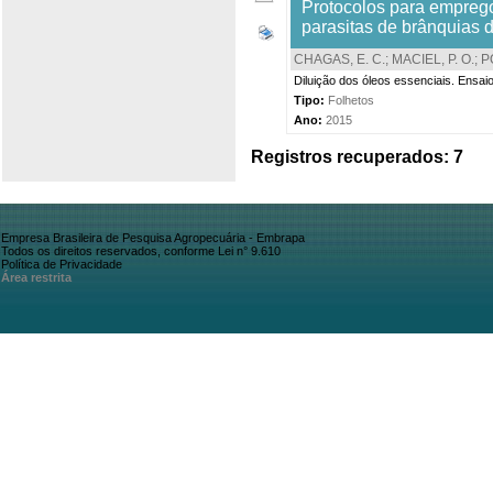
Protocolos para emprego
parasitas de brânquias d
CHAGAS, E. C.
;
MACIEL, P. O.
;
P
Diluição dos óleos essenciais. Ensai
Tipo:
Folhetos
Ano:
2015
Registros recuperados: 7
Empresa Brasileira de Pesquisa Agropecuária - Embrapa
Todos os direitos reservados, conforme Lei n° 9.610
Política de Privacidade
Área restrita