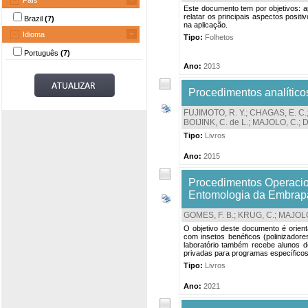
País
Este documento tem por objetivos: a
relatar os principais aspectos posit
Brazil
(7)
na aplicação.
Idioma
Tipo:
Folhetos
Português
(7)
Ano:
2013
Procedimentos analítico
FUJIMOTO, R. Y.
;
CHAGAS, E. C.
BOIJINK, C. de L.
;
MAJOLO, C.
;
D
Tipo:
Livros
Ano:
2015
Procedimentos Operacio
Entomologia da Embrapa
GOMES, F. B.
;
KRUG, C.
;
MAJOLO
O objetivo deste documento é orien
com insetos benéficos (polinizadore
laboratório também recebe alunos d
privadas para programas específicos 
Tipo:
Livros
Ano:
2021