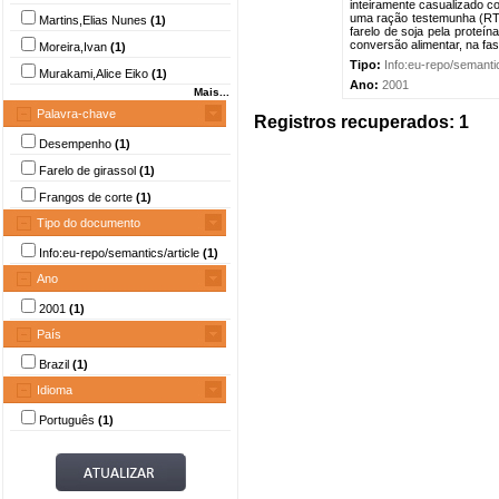
inteiramente casualizado c
uma ração testemunha (RT) 
Martins,Elias Nunes
(1)
farelo de soja pela proteín
conversão alimentar, na fas
Moreira,Ivan
(1)
Tipo:
Info:eu-repo/semantic
Murakami,Alice Eiko
(1)
Ano:
2001
Mais...
Palavra-chave
Registros recuperados: 1
Desempenho
(1)
Farelo de girassol
(1)
Frangos de corte
(1)
Tipo do documento
Info:eu-repo/semantics/article
(1)
Ano
2001
(1)
País
Brazil
(1)
Idioma
Português
(1)