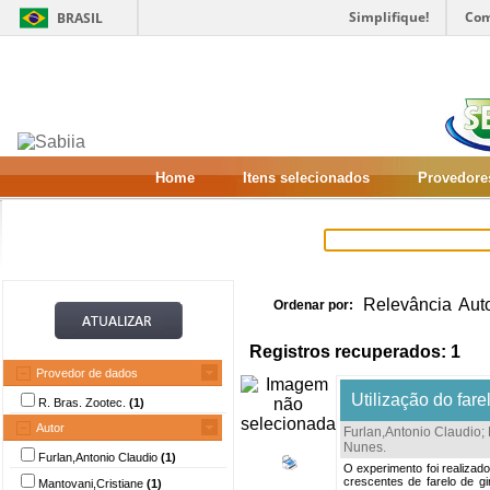
Simplifique!
Com
BRASIL
Home
Itens selecionados
Provedore
Relevância
Aut
Ordenar por:
Registros recuperados: 1
Provedor de dados
Utilização do fare
R. Bras. Zootec.
(1)
Autor
Furlan,Antonio Claudio
;
Nunes
.
Furlan,Antonio Claudio
(1)
O experimento foi realizad
crescentes de farelo de gi
Mantovani,Cristiane
(1)