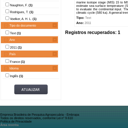
marine isotope stage (MIS) 15 to M
Naughton, F.
(1)
estimate sea surface temperature (SS
to evaluate the continental input. T
Rodrigues, T.
(1)
climatic cycle (580 ka). A general trend
Tipo:
Text
Voelker, A. H. L.
(1)
Ano:
2011
Tipo do documento
Registros recuperados: 1
Text
(1)
Ano
2011
(1)
País
France
(1)
Idioma
Inglês
(1)
Empresa Brasileira de Pesquisa Agropecuária - Embrapa
Todos os direitos reservados, conforme Lei n° 9.610
Política de Privacidade
Área restrita