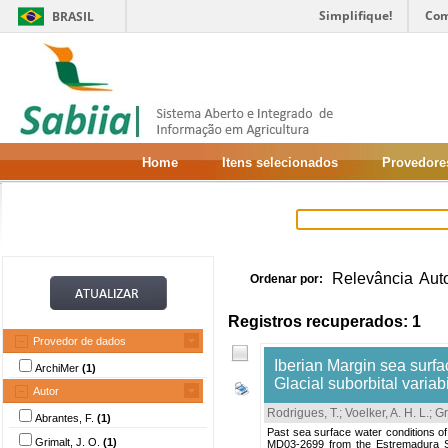
Simplifique!
Com
BRASIL
Home
Itens selecionados
Provedore
Relevância
Aut
Ordenar por:
Registros recuperados: 1
Provedor de dados
Iberian Margin sea surfa
ArchiMer
(1)
Glacial suborbital variabi
Autor
Rodrigues, T.
;
Voelker, A. H. L.
;
Gr
Abrantes, F.
(1)
Past sea surface water conditions o
Grimalt, J. O.
(1)
MD03-2699 from the Estremadura Spur