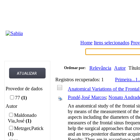
Home
Itens selecionados
Prov
Relevância
Autor
Títul
Ordenar por:
Registros recuperados: 1
Primeira
...
1
.
Provedor de dados
Anatomical Variations of the Frontal
Pondé,José Marcos
;
Nonato Andrad
77
(1)
An anatomical study of the frontal si
Autor
by means of the measurement of the si
Maldonado
aspects including the diameters of th
Via,José
(1)
measures of the frontal sinus frequen
Metzger,Patick
help the surgical approaches that cr
(1)
and an tero-posterior diameter acquir
Results: They are in accordance with 