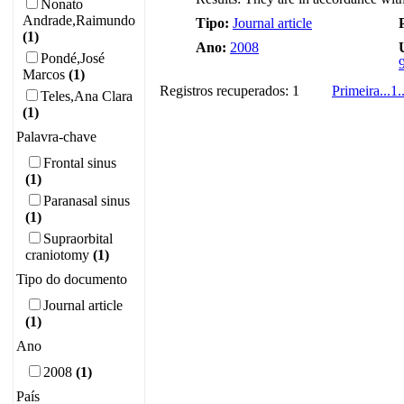
Nonato
Andrade,Raimundo
Tipo:
Journal article
(1)
Ano:
2008
Pondé,José
Marcos
(1)
Registros recuperados: 1
Primeira
...
1
.
Teles,Ana Clara
(1)
Palavra-chave
Frontal sinus
(1)
Paranasal sinus
(1)
Supraorbital
craniotomy
(1)
Tipo do documento
Journal article
(1)
Ano
2008
(1)
País