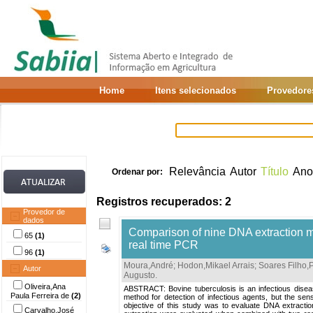
Home
Itens selecionados
Provedore
Relevância
Autor
Título
Ano
Ordenar por:
Registros recuperados: 2
Provedor de
dados
Comparison of nine DNA extraction me
65
(1)
real time PCR
96
(1)
Moura,André
;
Hodon,Mikael Arrais
;
Soares Filho,
Autor
Augusto
.
Oliveira,Ana
ABSTRACT: Bovine tuberculosis is an infectious disease
Paula Ferreira de
(2)
method for detection of infectious agents, but the sen
objective of this study was to evaluate DNA extracti
Carvalho,José