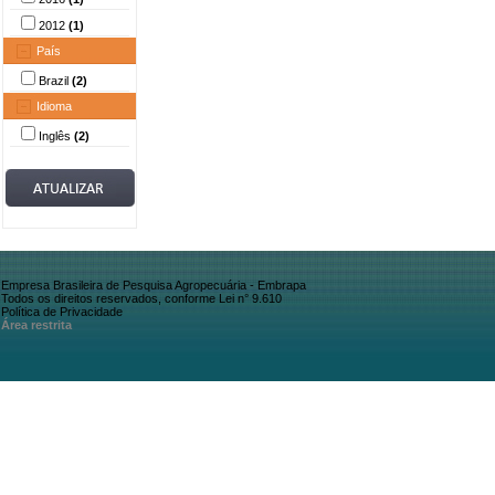
2012
(1)
País
Brazil
(2)
Idioma
Inglês
(2)
Empresa Brasileira de Pesquisa Agropecuária - Embrapa
Todos os direitos reservados, conforme Lei n° 9.610
Política de Privacidade
Área restrita