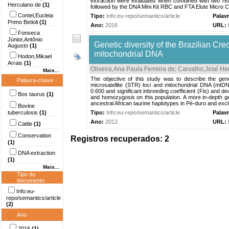
extraction were evaluated when combined with two r
Herculano de
(1)
followed by the DNA Mini Kit RBC and FTA Elute Micro Ca
Contel,Eucleia
Tipo:
Info:eu-repo/semantics/article
Palav
Primo Betioli
(1)
Ano:
2016
URL:
Fonseca
Júnior,Antônio
Genetic diversity of the Brazilian Cr
Augusto
(1)
mitochondrial DNA
Hodon,Mikael
Arrais
(1)
Oliveira,Ana Paula Ferreira de
;
Carvalho,José He
Mais...
The objective of this study was to describe the gene
Palavra-chave
microsatellite (STR) loci and mitochondrial DNA (m
0.600 and significant inbreeding coefficient (Fis) and d
Bos taurus
(1)
and homozygosis on this population. A more in-depth g
ancestral African taurine haplotypes in Pé-duro and exclu
Bovine
tuberculosis
(1)
Tipo:
Info:eu-repo/semantics/article
Palav
Ano:
2012
URL:
Cattle
(1)
Conservation
Registros recuperados: 2
(1)
DNA extraction
(1)
Mais...
Tipo do
documento
Info:eu-
repo/semantics/article
(2)
Ano
2016
(1)