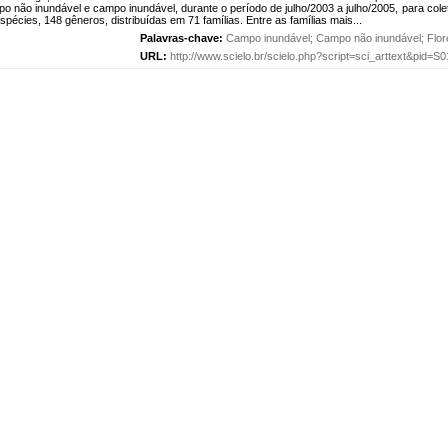
po não inundável e campo inundável, durante o período de julho/2003 a julho/2005, para coleta 
écies, 148 gêneros, distribuídas em 71 famílias. Entre as famílias mais...
Palavras-chave:
Campo inundável
;
Campo não inundável
;
Flor
URL:
http://www.scielo.br/scielo.php?script=sci_arttext&pid