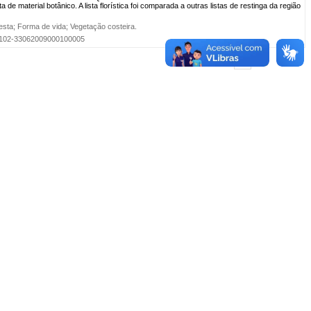
de material botânico. A lista florística foi comparada a outras listas de restinga da região
esta
;
Forma de vida
;
Vegetação costeira
.
=S0102-33062009000100005
Primeira
...
1
...
Última