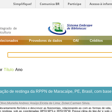
Simplifique!
Comunica BR
Participe
Acesso à infor
selecionados
Provedores de dados
OAI
Créditos
or
Título
Ano
ação de restinga da RPPN de Maracaípe, PE, Brasil, com base na
Olivo,Murielle Andreo
;
Araújo,Elcida de Lima
;
Zickel,Carmen Silvia
.
o levantamento florístico e descrever as fisionomias, relacionando-as com as formas de vida, 
 restinga, sob as coordenadas 08º31'48"S e 35º01'05"W. Possui clima do tipo As' e solo 