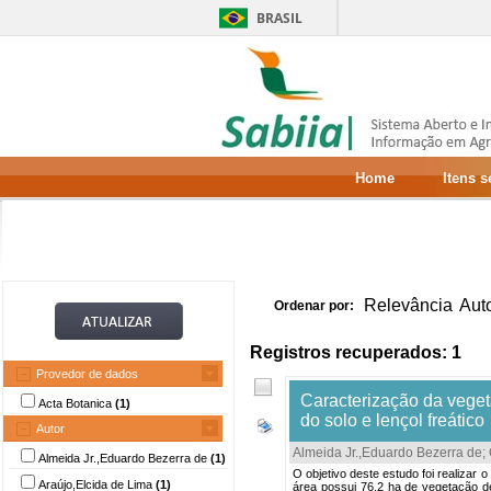
BRASIL
Home
Itens 
Relevância
Aut
Ordenar por:
Registros recuperados: 1
Provedor de dados
Caracterização da veget
Acta Botanica
(1)
do solo e lençol freático
Autor
Almeida Jr.,Eduardo Bezerra de
;
Almeida Jr.,Eduardo Bezerra de
(1)
O objetivo deste estudo foi realizar 
Araújo,Elcida de Lima
(1)
área possui 76,2 ha de vegetação de