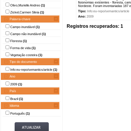
fisionomias existentes - floresta, cam
Olivo,Murielle Andreo
(1)
Nordeste. Foram inventariadas 187 esp
Tipo:
Info:eu-repo/semantics/article
Zickel,Carmen Silvia
(1)
Ano:
2009
Palavra-chave
Registros recuperados: 1
Campo inundável
(1)
Campo não inundável
(1)
Floresta
(1)
Forma de vida
(1)
Vegetação costeira
(1)
Tipo do documento
Info:eu-repo/semantics/article
(1)
Ano
2009
(1)
País
Brazil
(1)
Idioma
Português
(1)