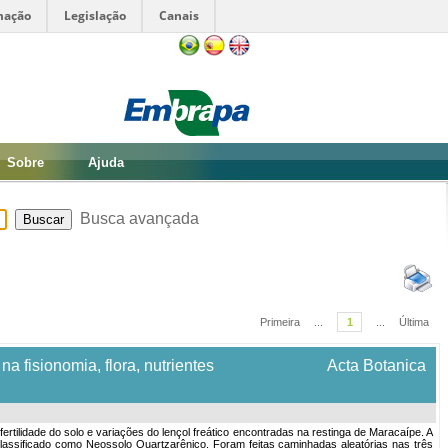
mação
Legislação
Canais
Sobre
Ajuda
Busca avançada
Primeira
...
1
...
Última
 fisionomia, flora, nutrientes
Acta Botanica
fertilidade do solo e variações do lençol freático encontradas na restinga de Maracaípe. A
classificado como Neossolo Quartzarênico. Foram feitas caminhadas aleatórias nas três