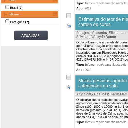
País
Tipo:
Info:eu-repo/semantics/article
Brazil
(7)
Ano:
2011
Idioma
Estimativa do teor de nit
Português
(7)
cartela de cores
Pocojeski,Elisandra
;
Silva,Leand
Scivittaro,Walkyria Bueno
.
O clorofilômetro e a cartela de core
que há uma relação entre suas leitur
clorofilômetro e da cartela de cores
instalados em um Planossolo Háplico
cultivar 'IRGA 417', e o segundo com
421', 'EPAGRI 108' e 'HÍBRIDO 2') c
Tipo:
Info:eu-repo/semantics/article
Ano:
2012
Metais pesados, agrotóx
colêmbolos no solo
Antoniolli,Zaida Inês
;
Redin,Marc
O objetivo deste trabalho foi aval
agrotóxicos em condição de laborató
Zinco (100, 1000 e 10000mg kg-1 de s
herbicida glifosato (2 e 4L ha-1); ó
dose de 1mg kg-1 de Cd no solo, h
doses de Cd, Zn e Cu no solo. Na pr
Tipo:
Info:eu-repo/semantics/article