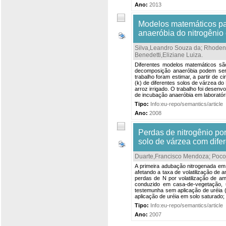
Ano:
2013
Modelos matemáticos par
anaeróbia do nitrogênio
Silva,Leandro Souza da
;
Rhoden
Benedetti,Eliziane Luiza
.
Diferentes modelos matemáticos são
decomposição anaeróbia podem ser e
trabalho foram estimar, a partir de 
(k) de diferentes solos de várzea d
arroz irrigado. O trabalho foi desen
de incubação anaeróbia em laboratóri
Tipo:
Info:eu-repo/semantics/article
Ano:
2008
Perdas de nitrogênio po
solo de várzea com dife
Duarte,Francisco Mendoza
;
Poco
A primeira adubação nitrogenada em 
afetando a taxa de volatilização de 
perdas de N por volatilização de a
conduzido em casa-de-vegetação, 
testemunha sem aplicação de uréia (
aplicação de uréia em solo saturado;
Tipo:
Info:eu-repo/semantics/article
Ano:
2007