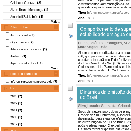
ha-1 de N), na parcela principal (10
Griebeler,Gustavo
(2)
20 tratamentos com variação de 0 a 
quadrática e positivamente o rendimen
Alves,Bruna Mendonça
(1)
Tipo:
Info:eu-repo/semantics/article
Antoniolli,Zaida Inês
(1)
Ano:
2013
Mais...
Palavra-chave
Comportamento de superf
solubilidade em água em
Arroz irrigado
(2)
Oryza sativa
(2)
Prado,Gerônimo Rodrigues
;
Silv
Moro,Vagner João
.
Adubação nitrogenada
(1)
Algumas rochas utilizadas na produç
Amilose
(1)
e Al, que poderiam ser aplicados em 
estudar a liberação do P de fertiliz
Aquecimento global
(1)
do Rio Grande do Sul (RS) sob con
Gleisssolos, dois Planossolos e doi
Mais...
vasos plásticos de 8 L. Cada solo re
Tipo do documento
Tipo:
Info:eu-repo/semantics/article
Ano:
2011
Info:eu-repo/semantics/article
(7)
Ano
Dinâmica da emissão de 
2013
(2)
do Brasil
2012
(1)
Silva,Leandro Souza da
;
Griebel
2011
(2)
Solos de várzea sob cultivo de arr
Grande do Sul. Entretanto, a liberaç
2008
(1)
da emissão desse gás de efeito estuf
de arroz irrigado no Sul do Brasil, 
2007
(1)
após o alagamento. O experimento f
Os solos foram dispostos em vasos 