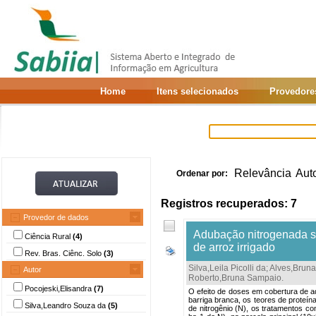
Home
Itens selecionados
Provedore
Relevância
Aut
Ordenar por:
Registros recuperados: 7
Provedor de dados
Adubação nitrogenada so
Ciência Rural
(4)
de arroz irrigado
Rev. Bras. Ciênc. Solo
(3)
Silva,Leila Picolli da
;
Alves,Brun
Autor
Roberto,Bruna Sampaio
.
Pocojeski,Elisandra
(7)
O efeito de doses em cobertura de a
barriga branca, os teores de proteín
Silva,Leandro Souza da
(5)
de nitrogênio (N), os tratamentos co