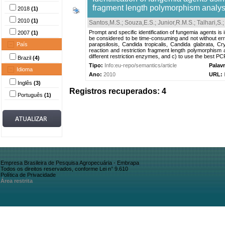
fragment length polymorphism analys
2018
(1)
2010
(1)
Santos,M.S.
;
Souza,E.S.
;
Junior,R.M.S.
;
Talhari,S.
Prompt and specific identification of fungemia agents is 
2007
(1)
be considered to be time-consuming and not without erro
País
parapsilosis, Candida tropicalis, Candida glabrata,
reaction and restriction fragment length polymorphism an
different restriction enzymes, and c) to use the best P
Brazil
(4)
Tipo:
Info:eu-repo/semantics/article
Palav
Idioma
Ano:
2010
URL:
Inglês
(3)
Registros recuperados: 4
Português
(1)
Empresa Brasileira de Pesquisa Agropecuária - Embrapa
Todos os direitos reservados, conforme Lei n° 9.610
Política de Privacidade
Área restrita