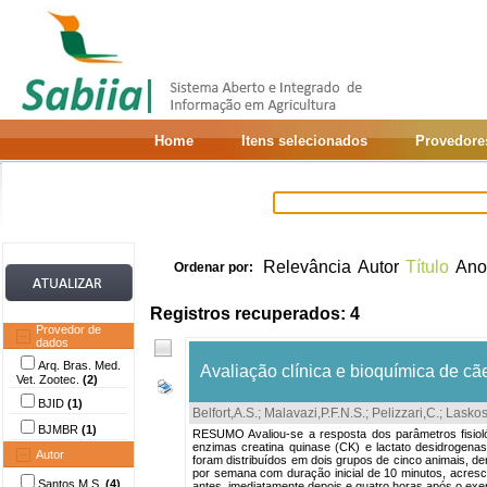
Home
Itens selecionados
Provedore
Relevância
Autor
Título
Ano
Ordenar por:
Registros recuperados: 4
Provedor de
dados
Arq. Bras. Med.
Avaliação clínica e bioquímica de cã
Vet. Zootec.
(2)
BJID
(1)
Belfort,A.S.
;
Malavazi,P.F.N.S.
;
Pelizzari,C.
;
Laskos
BJMBR
(1)
RESUMO Avaliou-se a resposta dos parâmetros fisiológ
enzimas creatina quinase (CK) e lactato desidrogen
Autor
foram distribuídos em dois grupos de cinco animais, d
por semana com duração inicial de 10 minutos, acresc
Santos,M.S.
(4)
antes, imediatamente depois e quatro horas após o exe