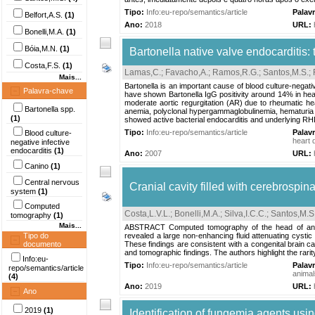
Tipo:
Info:eu-repo/semantics/article
Palav
Belfort,A.S.
(1)
Ano:
2018
URL:
Bonelli,M.A.
(1)
Bóia,M.N.
(1)
Bartonella native valve endocarditis: t
Costa,F.S.
(1)
Lamas,C.
;
Favacho,A.
;
Ramos,R.G.
;
Santos,M.S.
;
Mais...
Bartonella is an important cause of blood culture-negat
Palavra-chave
have shown Bartonella IgG positivity around 14% in heal
moderate aortic regurgitation (AR) due to rheumatic hea
Bartonella spp.
anemia, polyclonal hypergammaglobulinemia, hematuria 
(1)
showed active bacterial endocarditis and underlying RH
Tipo:
Info:eu-repo/semantics/article
Palav
Blood culture-
heart 
negative infective
endocarditis
(1)
Ano:
2007
URL:
Canino
(1)
Central nervous
Cranial cavity filled with cerebrospina
system
(1)
Computed
Costa,L.V.L.
;
Bonelli,M.A.
;
Silva,I.C.C.
;
Santos,M.S
tomography
(1)
Mais...
ABSTRACT Computed tomography of the head of an otte
Tipo do
revealed a large non-enhancing fluid attenuating cystic l
documento
These findings are consistent with a congenital brain ca
and tomographic findings. The authors highlight the rarity 
Info:eu-
Tipo:
Info:eu-repo/semantics/article
Palav
repo/semantics/article
animal
(4)
Ano:
2019
URL:
Ano
2019
(1)
Identification of fungemia agents usi