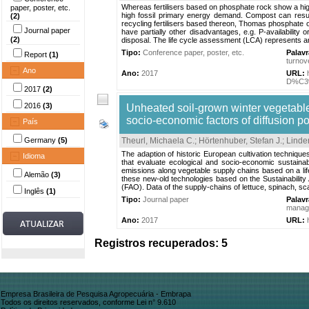
Whereas fertilisers based on phosphate rock show a high 
paper, poster, etc.
high fossil primary energy demand. Compost can result 
(2)
recycling fertilisers based thereon, Thomas phosphate o
Journal paper
have partially other disadvantages, e.g. P-availability 
(2)
disposal. The life cycle assessment (LCA) represents a
Tipo:
Conference paper, poster, etc.
Palav
Report
(1)
turnov
Ano
Ano:
2017
URL:
D%C3%
2017
(2)
2016
(3)
Unheated soil-grown winter vegetabl
socio-economic factors of diffusion po
País
Germany
(5)
Theurl, Michaela C.
;
Hörtenhuber, Stefan J.
;
Linde
The adaption of historic European cultivation techniqu
Idioma
that evaluate ecological and socio-economic sustainab
emissions along vegetable supply chains based on a lif
Alemão
(3)
these new-old technologies based on the Sustainabilit
(FAO). Data of the supply-chains of lettuce, spinach, scall
Inglês
(1)
Tipo:
Journal paper
Palav
manage
Ano:
2017
URL:
Registros recuperados: 5
Empresa Brasileira de Pesquisa Agropecuária - Embrapa
Todos os direitos reservados, conforme Lei n° 9.610