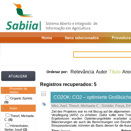
Home
Itens selecionados
Provedore
Relevância
Autor
Título
Ano
Ordenar por:
Registros recuperados: 5
Provedor de
dados
CO2OK: CO2 – optimierte Großküchen
Organic Eprints
(5)
Wirz, Axel
;
Theurl, Michaela C.
;
Schäfer, Freya
;
Erh
Autor
Ziel des Projektes war es mit Bezug auf die allgemein
Verpflegung (AHV) zu erheben. Dafür sollte eine Tr
Theurl, Michaela
Ergebnissen wurden Optimierungsfelder erarbeite
C.
(5)
Bilanzierungen als auch die Berechnungen von Einzelm
Einsparpotenziale, könnten als Basis dienen für die Au
Hörtenhuber,
Stefan Josef
(2)
Tipo:
Report
Palav