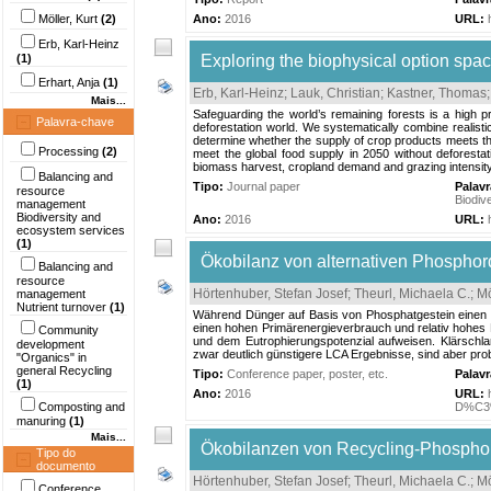
Möller, Kurt
(2)
Ano:
2016
URL:
Erb, Karl-Heinz
(1)
Exploring the biophysical option spac
Erhart, Anja
(1)
Erb, Karl-Heinz
;
Lauk, Christian
;
Kastner, Thomas
Mais...
Safeguarding the world’s remaining forests is a high p
Palavra-chave
deforestation world. We systematically combine realisti
determine whether the supply of crop products meets the
Processing
(2)
meet the global food supply in 2050 without deforestati
biomass harvest, cropland demand and grazing intensity, 
Balancing and
Tipo:
Journal paper
Palav
resource
Biodiv
management
Biodiversity and
Ano:
2016
URL:
ecosystem services
(1)
Ökobilanz von alternativen Phosphor
Balancing and
resource
Hörtenhuber, Stefan Josef
;
Theurl, Michaela C.
;
Mö
management
Nutrient turnover
(1)
Während Dünger auf Basis von Phosphatgestein einen h
einen hohen Primärenergieverbrauch und relativ hohes
Community
und dem Eutrophierungspotenzial aufweisen. Klärsch
development
zwar deutlich günstigere LCA Ergebnisse, sind aber prob
"Organics" in
general Recycling
Tipo:
Conference paper, poster, etc.
Palav
(1)
Ano:
2016
URL:
Composting and
D%C3%
manuring
(1)
Mais...
Ökobilanzen von Recycling-Phospho
Tipo do
documento
Hörtenhuber, Stefan Josef
;
Theurl, Michaela C.
;
Mö
Conference