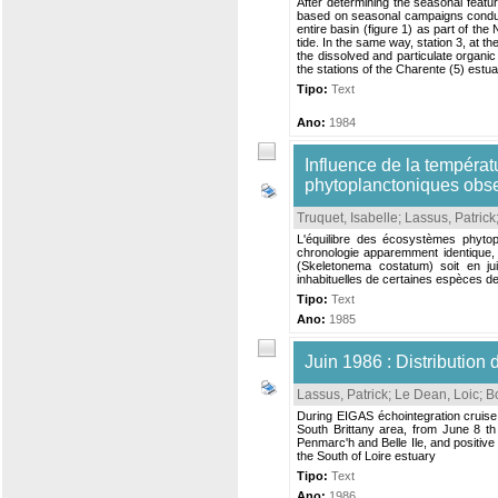
After determining the seasonal featu
based on seasonal campaigns conducte
entire basin (figure 1) as part of th
tide. In the same way, station 3, at t
the dissolved and particulate organic
the stations of the Charente (5) estuar
Tipo:
Text
Ano:
1984
Influence de la températu
phytoplanctoniques obse
Truquet, Isabelle
;
Lassus, Patrick
L'équilibre des écosystèmes phytop
chronologie apparemment identique, à
(Skeletonema costatum) soit en ju
inhabituelles de certaines espèces de 
Tipo:
Text
Ano:
1985
Juin 1986 : Distribution
Lassus, Patrick
;
Le Dean, Loic
;
B
During EIGAS échointegration cruise,
South Brittany area, from June 8 th
Penmarc'h and Belle Ile, and positive 
the South of Loire estuary
Tipo:
Text
Ano:
1986