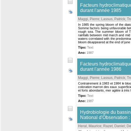
Facteurs hydroclimatique
durant l'année 1985
Maggi, Pierre
;
Lassus, Patrick
;
Tr
In 1985 the spring bloom of the diat
Somme factors being unfavorable bet
rough sea. The summer bloom of Th
rainfails between mid march and mid a
waters correlated with the predominan
bloom disappeared at the end of june m
Tipo:
Text
Ano:
1987
Facteurs hydroclimatique
durant l'année 1986
Maggi, Pierre
;
Lassus, Patrick
;
Tr
Contrairement à 1983 et 1984 le blo
coloration marron des eaux superficie
et forts abondants, mer agitée à très f
Tipo:
Text
Ano:
1987
Hydrobiologie du bassi
National d'Observation 
Heral, Maurice
;
Razet, Daniel
;
De