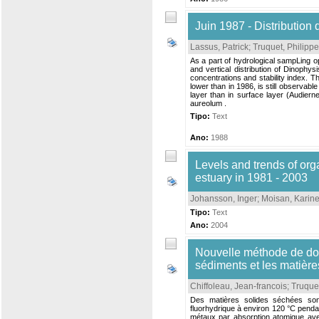
Juin 1987 - Distribution 
Lassus, Patrick
;
Truquet, Philippe
As a part of hydrological sampLing op
and vertical distribution of Dinophy
concentrations and stability index. T
lower than in 1986, is still observabl
layer than in surface layer (Audiern
aureolum .
Tipo:
Text
Ano:
1988
Levels and trends of or
estuary in 1981 - 2003
Johansson, Inger
;
Moisan, Karin
Tipo:
Text
Ano:
2004
Nouvelle méthode de do
sédiments et les matièr
Chiffoleau, Jean-francois
;
Truquet
Des matières solides séchées sont
fluorhydrique à environ 120 °C pendan
métaux par absorption atomique ave