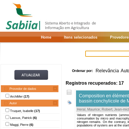
Home
Itens selecionados
Provedore
Relevância
Aut
Ordenar por:
Registros recuperados: 17
Provedor de dados
Composition en éléments
ArchiMer
(17)
bassin conchylicole de
Autor
Heral, Maurice
;
Robert, Jean-mic
Truquet, Isabelle
(17)
Values of nitrogen nutrients (ammon
Lassus, Patrick
(6)
consumation by micro and macrophytes
nitrogen remains. On the contrary, i
Maggi, Pierre
(6)
populations of oysters are at the star