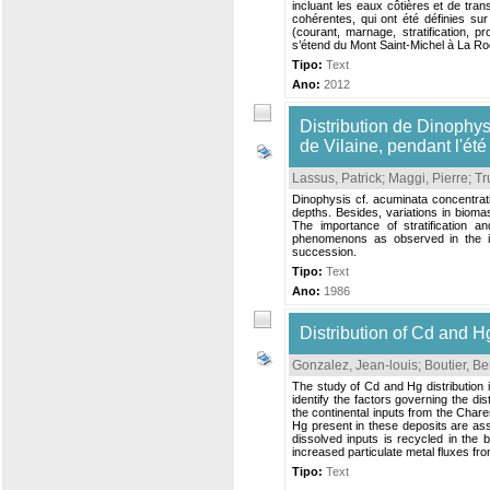
incluant les eaux côtières et de tran
cohérentes, qui ont été définies su
(courant, marnage, stratification, 
s’étend du Mont Saint-Michel à La Roc
Tipo:
Text
Ano:
2012
Distribution de Dinophys
de Vilaine, pendant l'ét
Lassus, Patrick
;
Maggi, Pierre
;
Tr
Dinophysis cf. acuminata concentrati
depths. Besides, variations in bioma
The importance of stratification a
phenomenons as observed in the inn
succession.
Tipo:
Text
Ano:
1986
Distribution of Cd and 
Gonzalez, Jean-louis
;
Boutier, B
The study of Cd and Hg distribution
identify the factors governing the d
the continental inputs from the Chare
Hg present in these deposits are as
dissolved inputs is recycled in the 
increased particulate metal fluxes fr
Tipo:
Text