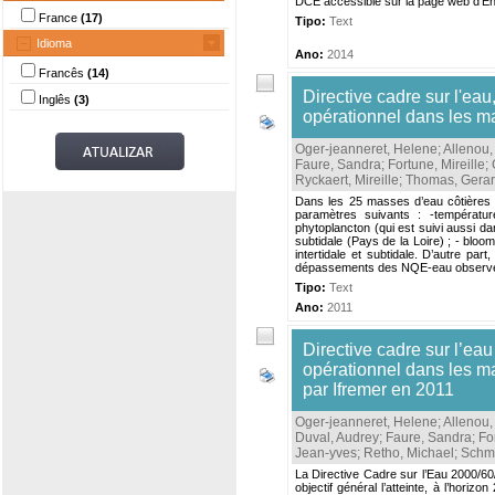
DCE accessible sur la page web d’En
France
(17)
Tipo:
Text
Idioma
Ano:
2014
Francês
(14)
Directive cadre sur l'eau
Inglês
(3)
opérationnel dans les ma
Oger-jeanneret, Helene
;
Allenou,
Faure, Sandra
;
Fortune, Mireille
;
Ryckaert, Mireille
;
Thomas, Gera
Dans les 25 masses d’eau côtières re
paramètres suivants : -température,
phytoplancton (qui est suivi aussi d
subtidale (Pays de la Loire) ; - blo
intertidale et subtidale. D’autre p
dépassements des NQE-eau observés
Tipo:
Text
Ano:
2011
Directive cadre sur l’ea
opérationnel dans les ma
par Ifremer en 2011
Oger-jeanneret, Helene
;
Allenou,
Duval, Audrey
;
Faure, Sandra
;
Fo
Jean-yves
;
Retho, Michael
;
Schmi
La Directive Cadre sur l’Eau 2000/60
objectif général l’atteinte, à l’hor