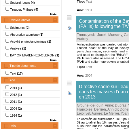
Tipo:
Text
Soulard, Louis
(4)
Truquet, Philippe
(4)
Ano:
1981
Mais...
Palavra-chave
Contamination of the Ba
(PAHs) following the T/V "
Sédiments
(2)
Absorption atomique
(1)
Tronczynski, Jacek
;
Munschy, Cat
Audrey
.
Activité phytoplanctonique
(1)
An investigation was carried out into
French coast of the Bay of Biscay.
Analyse
(1)
particulate matter, sediments, and i
and used to distinguish the "Erika's
BAY OF MARENNES-OLERON
(1)
PAHs were also assessed. The GC-MS a
Mais...
PAH) and sulfur heterocycle unsubstit
Tipo do documento
Tipo:
Text
Text
(17)
Ano:
2004
Ano
Directive cadre sur l’ea
2014
(1)
dans les masses d’eau cô
2012
(1)
en 2013
2011
(1)
Grouhel-pellouin, Anne
;
Dupraz, 
2004
(2)
Francoise
;
Derrien, Annick
;
Doner
Lejolivet, Aurore
;
Le Merrer, Yoa
1994
(1)
Le contrôle de surveillance 2013 pour
Mais...
39 au total) et les 16 masses d’eau de
País
aussi bien sur les paramètres biolog