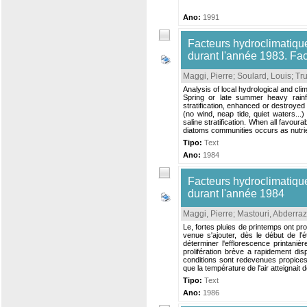
Ano:
1991
Facteurs hydroclimatique
durant l'année 1983. Fac
Maggi, Pierre
;
Soulard, Louis
;
Tru
Analysis of local hydrological and cl
Spring or late summer heavy rainfa
stratification, enhanced or destroyed
(no wind, neap tide, quiet waters...
saline stratification. When all favou
diatoms communities occurs as nutrien
Tipo:
Text
Ano:
1984
Facteurs hydroclimatique
durant l'année 1984
Maggi, Pierre
;
Mastouri, Abderra
Le, fortes pluies de printemps ont pro
venue s'ajouter, dès le début de l'é
déterminer l'efflorescence printan
prolifération brève a rapidement dis
conditions sont redevenues propices
que la température de l'air atteignait 
Tipo:
Text
Ano:
1986