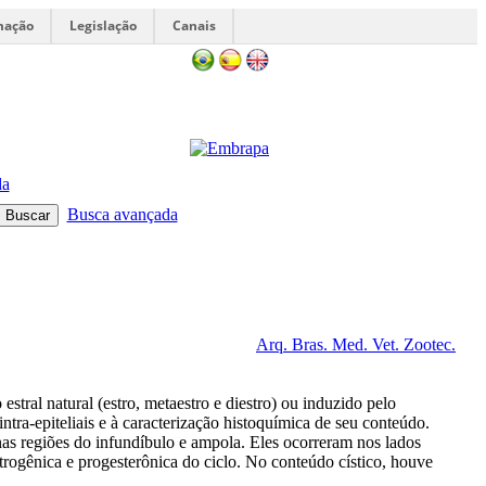
mação
Legislação
Canais
da
Busca avançada
Arq. Bras. Med. Vet. Zootec.
estral natural (estro, metaestro e diestro) ou induzido pelo
ntra-epiteliais e à caracterização histoquímica de seu conteúdo.
s nas regiões do infundíbulo e ampola. Eles ocorreram nos lados
 estrogênica e progesterônica do ciclo. No conteúdo cístico, houve