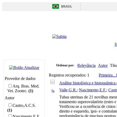
BRASIL
Relevância
Autor
Títu
Ordenar por:
Registros recuperados: 1
Primeira
...
Provedor de dados
Análise histológica e histoquímica d
Arq. Bras. Med.
Valle,G.R.
;
Nascimento,E.F.
;
Cast
Vet. Zootec.
(1)
Tubas uterinas de 21 novilhas mesti
Autor
tratamento superovulatório (estro e
Castro,A.C.S.
Verificou-se a ocorrência de cistos
(1)
direito e esquerdo, ipsi- e contrala
predominância de mucinas neutras e
Nascimento,E.F.