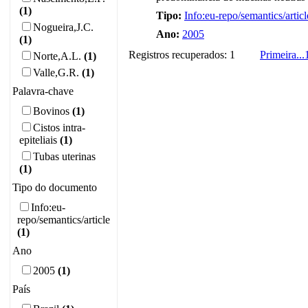
(1)
Tipo:
Info:eu-repo/semantics/articl
Nogueira,J.C.
Ano:
2005
(1)
Registros recuperados: 1
Primeira
...
Norte,A.L.
(1)
Valle,G.R.
(1)
Palavra-chave
Bovinos
(1)
Cistos intra-
epiteliais
(1)
Tubas uterinas
(1)
Tipo do documento
Info:eu-
repo/semantics/article
(1)
Ano
2005
(1)
País