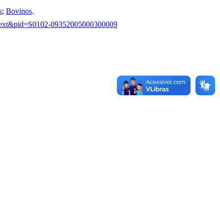
s
;
Bovinos
.
arttext&pid=S0102-09352005000300009