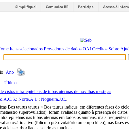
Simplifique!
Comunica BR
Participe
Acesso à infor
Home
Itens selecionados
Provedores de dados
OAI
Créditos
Sobre
Aju
lo
Ano
1
...
Última
e cistos intra-epiteliais de tubas uterinas de novilhas mestiças
ro,A.C.S.
;
Norte,A.L.
;
Nogueira,J.C.
.
ças Bos taurus taurus × Bos taurus indicus, em diferentes fases do ciclo 
 metaestro superovulados), foram avaliadas quanto à presença de cistos i
 intra-epiteliais nas tubas uterinas em todos os animais, mais freqüente
teral ao ovário ativo (folículo pré-ovulatório ou corpo lúteo), nas fases
 ácidas carboxiladas, sendo as mucinas...