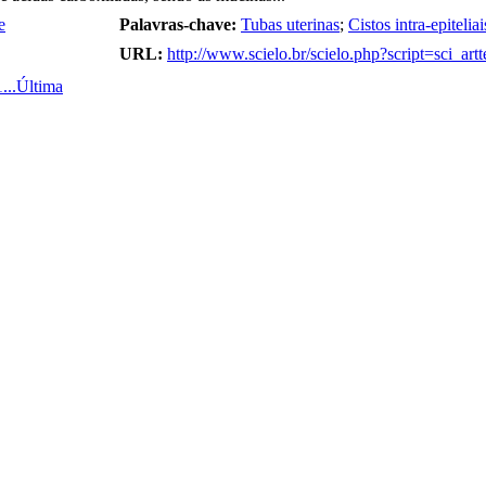
e
Palavras-chave:
Tubas uterinas
;
Cistos intra-epiteliai
URL:
http://www.scielo.br/scielo.php?script=sci_
1
...
Última