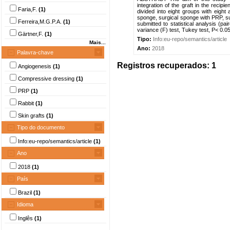
integration of the graft in the recip
Faria,F.
(1)
divided into eight groups with eight
sponge, surgical sponge with PRP, s
Ferreira,M.G.P.A.
(1)
submitted to statistical analysis (pa
variance (F) test, Tukey test, P< 0.0
Gärtner,F.
(1)
Tipo:
Info:eu-repo/semantics/article
Mais...
Ano:
2018
Palavra-chave
Registros recuperados: 1
Angiogenesis
(1)
Compressive dressing
(1)
PRP
(1)
Rabbit
(1)
Skin grafts
(1)
Tipo do documento
Info:eu-repo/semantics/article
(1)
Ano
2018
(1)
País
Brazil
(1)
Idioma
Inglês
(1)