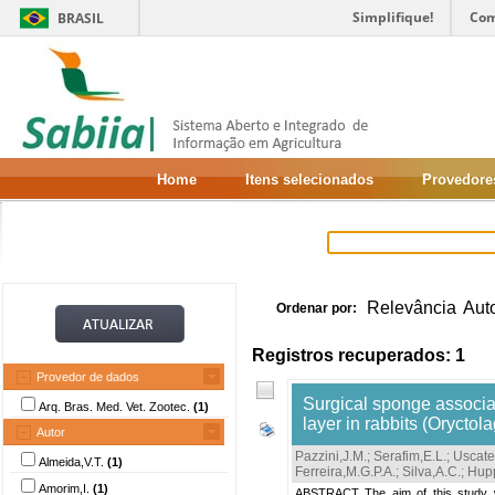
Simplifique!
Com
BRASIL
Home
Itens selecionados
Provedore
Relevância
Aut
Ordenar por:
Registros recuperados: 1
Provedor de dados
Surgical sponge associat
Arq. Bras. Med. Vet. Zootec.
(1)
layer in rabbits (Oryctol
Autor
Pazzini,J.M.
;
Serafim,E.L.
;
Uscate
Almeida,V.T.
(1)
Ferreira,M.G.P.A.
;
Silva,A.C.
;
Hup
Amorim,I.
(1)
ABSTRACT The aim of this study wa