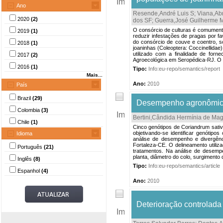
Ano
Resende,André Luis S
;
Viana,Ab
2020
(2)
dos SF
;
Guerra,José Guilherme 
O consórcio de culturas é comumente
2019
(1)
reduzir infestações de pragas por f
do consórcio de couve e coentro, s
2018
(1)
joaninhas (Coleoptera: Coccinellidae
utilizado com a finalidade de for
2017
(2)
Agroecológica em Seropédica-RJ. O e
2016
(1)
Tipo:
Info:eu-repo/semantics/report
Mais...
Ano:
2010
País
Brazil
(29)
Desempenho agronômico 
Colombia
(3)
Bertini,Cândida Hermínia de Ma
Chile
(1)
Cinco genótipos de Coriandrum sativ
objetivando-se identificar genótip
Idioma
análise de desempenho e divergênc
Fortaleza-CE. O delineamento utiliz
Português
(21)
tratamentos. Na análise de desempen
planta, diâmetro do colo, surgimento d
Inglês
(8)
Tipo:
Info:eu-repo/semantics/article
Espanhol
(4)
Ano:
2010
Deterioração controlad