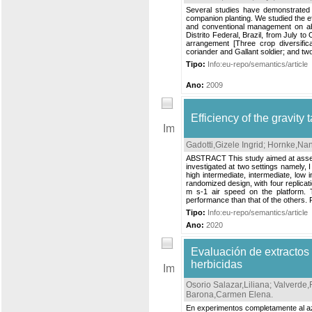
Several studies have demonstrated t
companion planting. We studied the ef
and conventional management on abu
Distrito Federal, Brazil, from July t
arrangement [Three crop diversifica
coriander and Gallant soldier; and tw
Tipo:
Info:eu-repo/semantics/article
Ano:
2009
Efficiency of the gravity
Gadotti,Gizele Ingrid
;
Hornke,Nan
ABSTRACT This study aimed at assessi
investigated at two settings namely, I
high intermediate, intermediate, low
randomized design, with four replica
m s-1 air speed on the platform. T
performance than that of the others. R
Tipo:
Info:eu-repo/semantics/article
Ano:
2020
Evaluación de extractos 
herbicidas
Osorio Salazar,Liliana
;
Valverde,
Barona,Carmen Elena
.
En experimentos completamente al aza