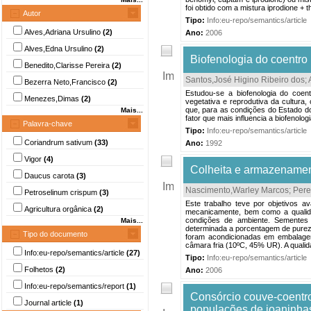
foi obtido com a mistura iprodione + 
Autor
Tipo:
Info:eu-repo/semantics/article
Alves,Adriana Ursulino
(2)
Ano:
2006
Alves,Edna Ursulino
(2)
Biofenologia do coentro
Benedito,Clarisse Pereira
(2)
Santos,José Higino Ribeiro dos
;
Bezerra Neto,Francisco
(2)
Estudou-se a biofenologia do coen
Menezes,Dimas
(2)
vegetativa e reprodutiva da cultura
que, para as condições do Estado do
Mais...
fator que mais influencia a biofenolog
Palavra-chave
Tipo:
Info:eu-repo/semantics/article
Coriandrum sativum
(33)
Ano:
1992
Vigor
(4)
Colheita e armazenamen
Daucus carota
(3)
Nascimento,Warley Marcos
;
Pere
Petroselinum crispum
(3)
Este trabalho teve por objetivos av
Agricultura orgânica
(2)
mecanicamente, bem como a qualidad
condições de ambiente. Sementes 
Mais...
determinada a porcentagem de pureza
Tipo do documento
foram acondicionadas em embalage
câmara fria (10ºC, 45% UR). A qualida
Info:eu-repo/semantics/article
(27)
Tipo:
Info:eu-repo/semantics/article
Folhetos
(2)
Ano:
2006
Info:eu-repo/semantics/report
(1)
Consórcio couve-coentro
Journal article
(1)
populações de joaninha