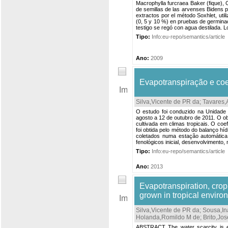
Macrophylla furcraea Baker (fique), 
de semillas de las arvenses Bidens p
extractos por el método Soxhlet, uti
(0, 5 y 10 %) en pruebas de germinac
testigo se regó con agua destilada. L
Tipo:
Info:eu-repo/semantics/article
Ano:
2009
Evapotranspiração e coef
Silva,Vicente de PR da
;
Tavares,
O estudo foi conduzido na Unidade 
agosto a 12 de outubro de 2011. O obj
cultivada em climas tropicais. O coe
foi obtida pelo método do balanço hí
coletados numa estação automática 
fenológicos inicial, desenvolvimento, m
Tipo:
Info:eu-repo/semantics/article
Ano:
2013
Evapotranspiration, crop 
grown in tropical enviro
Silva,Vicente de PR da
;
Sousa,In
Holanda,Romildo M de
;
Brito,Jos
ABSTRACT The water scarcity is exp