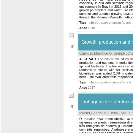
especially in arid and semiarid regi
environment in Brazil in 2013 and 201
growth parameters and water use effi
summer and autumn growing seasons.
through the Penman-Monteith method, 
Tipo:
Info:eu-repo/semantics/article
Ano:
2018
Growth, production and nu
Cardoso,Marinice O
;
Berni,Rodri
ABSTRACT The aim of this study was t
production and nutrients in coriand
sp. and Azolla sp. The trial was carr
randomized blocks with six replica
biofertilizer was added (10% in water
beds. The evaluated traits responded 
Tipo:
Info:eu-repo/semantics/article
Ano:
2017
Linhagens de coentro co
Maciel,Gabriel M
;
Costa,Cyro P
;
O trabalho teve como objetivo av
sistemas de plantio (semeadura dire
três linhagens de coentro (Guarani#
com três repetições. Avaliou-se 