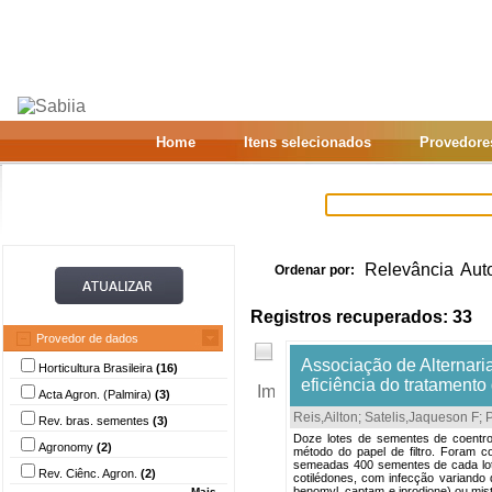
Home
Itens selecionados
Provedore
Relevância
Aut
Ordenar por:
Registros recuperados: 33
Provedor de dados
Associação de Alternari
Horticultura Brasileira
(16)
eficiência do tratamento
Acta Agron. (Palmira)
(3)
Reis,Ailton
;
Satelis,Jaqueson F
;
Rev. bras. sementes
(3)
Doze lotes de sementes de coentro 
Agronomy
(2)
método do papel de filtro. Foram c
semeadas 400 sementes de cada lote
Rev. Ciênc. Agron.
(2)
cotilédones, com infecção variando 
benomyl, captam e iprodione) ou m
Mais...