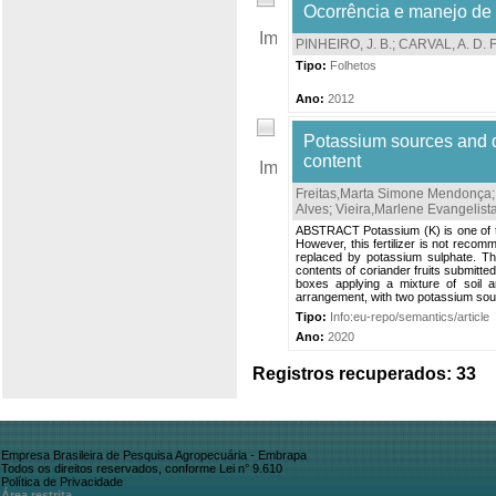
Ocorrência e manejo de
PINHEIRO, J. B.
;
CARVAL, A. D. F
Tipo:
Folhetos
Ano:
2012
Potassium sources and do
content
Freitas,Marta Simone Mendonça
Alves
;
Vieira,Marlene Evangelist
ABSTRACT Potassium (K) is one of the
However, this fertilizer is not recom
replaced by potassium sulphate. The
contents of coriander fruits submitt
boxes applying a mixture of soil 
arrangement, with two potassium sour
Tipo:
Info:eu-repo/semantics/article
Ano:
2020
Registros recuperados: 33
Empresa Brasileira de Pesquisa Agropecuária - Embrapa
Todos os direitos reservados, conforme Lei n° 9.610
Política de Privacidade
Área restrita