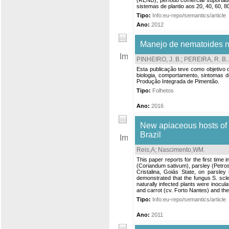
(REND), período comercial suportad
sistemas de plantio aos 20, 40, 60, 
Tipo:
Info:eu-repo/semantics/article
Ano:
2012
Manejo de nematoides na
PINHEIRO, J. B.
;
PEREIRA, R. B.
.
Esta publicação teve como objetivo 
biologia, comportamento, sintomas
Produção Integrada de Pimentão.
Tipo:
Folhetos
Ano:
2016
New apiaceous hosts of S
Brazil
Reis,A
;
Nascimento,WM
.
This paper reports for the first time
(Coriandum sativum), parsley (Petros
Cristalina, Goiás State, on parsley
demonstrated that the fungus S. scle
naturally infected plants were inocul
and carrot (cv. Forto Nantes) and th
Tipo:
Info:eu-repo/semantics/article
Ano:
2011