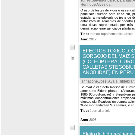
Torres,Salvador Barros
;
Dantas,A
Henrique Alves da
.
O uso de testes de vigor é essencia
pode ser utilizado para esse fim, p
estudar a metodologia do teste de det
entre lotes de sementes de coentro 
uma delas representada por três 
germinação, emergência de plântulas,
Tipo:
Info:eu-repo/semantics/article
Ano:
2012
EFECTOS TOXICOLOG
GORGOJO DEL MAIZ S
(COLEOPTERA: CURCU
GALLETAS STEGOBIUM
ANOBIIDAE) EN PERU
Iannacone,José
;
Ayala,Hildebra
Se evaluó el efecto biocida de cuatr
amor seco Bidens pilosa L. (Asterac
1885 (Curculionidae) y Stegobium pa
máximas concentraciones empleadas 
efectos significativos en comparació
% de mortandad en S. zeamais, y en 
Tipo:
Journal article
Ano:
2005
Efeito do hidroresfriame