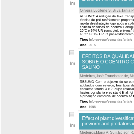
Oliveira,Lucilene S
;
Silva,Tania P
RESUMO: A redução da taxa transpir
técnica de pré-resfriamento proporci
rápida desidratação logo após a colh
colheita de folhas de coentro 'Port
20°C e 54% UR (controle); pré-resf
a 5°C e 81% UR. O pré-resfriamento 
Tipo:
Info:eu-repo/semantics/article
Ano:
2015
EFEITOS DA QUALIDA
SOBRE O COENTRO C
SALINO
Medeiros,José Francismar de
;
Me
RESUMO Com o objetivo de se estuda
adubados com esterco, três tipos d
esquema fatorial 3 x 2, cujos resul
hastes por planta e ao stand final, f
a produção comercial de coentro só fo
Tipo:
Info:eu-repo/semantics/article
Ano:
1998
Effect of plant diversif
pinworm and predators i
Medeiros,Maria A
;
Sujii,Edison R