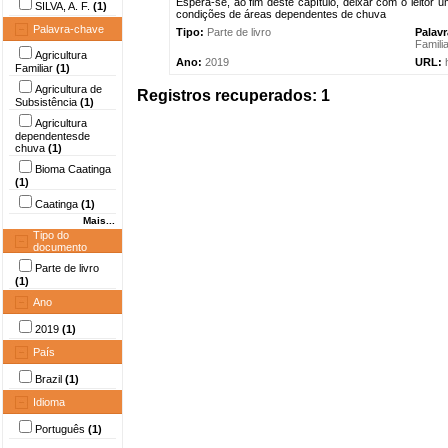
Espera-se, ao fim deste capítulo, deixar com o leitor 
SILVA, A. F.
(1)
condições de áreas dependentes de chuva
Palavra-chave
Tipo:
Parte de livro
Palav
Famili
Agricultura
Ano:
2019
URL:
Familiar
(1)
Agricultura de
Registros recuperados: 1
Subsistência
(1)
Agricultura
dependentesde
chuva
(1)
Bioma Caatinga
(1)
Caatinga
(1)
Mais...
Tipo do
documento
Parte de livro
(1)
Ano
2019
(1)
País
Brazil
(1)
Idioma
Português
(1)