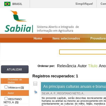
Simplifique!
Com
BRASIL
Home
Itens selecionados
Provedore
Relevância
Autor
Título
Ano
Ordenar por:
Registros recuperados: 1
Provedor de
dados
As principais culturas anuais e bianua
Infoteca-e
(1)
Autor
SILVA, A. F.
;
REGITANO NETO, A.
.
No presente capítulo, serão descritas tecnicamente al
REGITANO
humana ou animal ou mesmo ao processamento em indús
NETO, A.
(1)
prioritariamente as culturas do milho, feijão, mandio