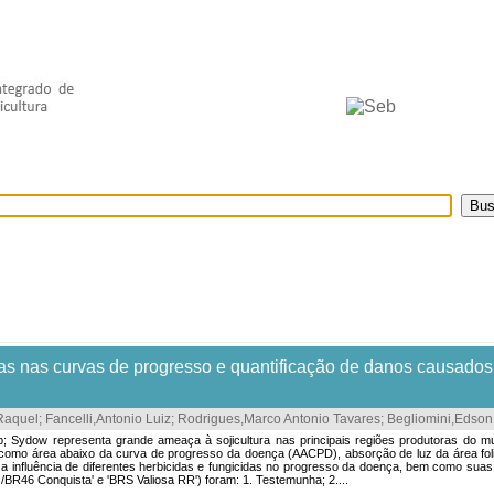
selecionados
Provedores de dados
OAI
Créditos
idas nas curvas de progresso e quantificação de danos causados
Raquel
;
Fancelli,Antonio Luiz
;
Rodrigues,Marco Antonio Tavares
;
Begliomini,Edson
Sydow representa grande ameaça à sojicultura nas principais regiões produtoras do mun
como área abaixo da curva de progresso da doença (AACPD), absorção de luz da área foli
r a influência de diferentes herbicidas e fungicidas no progresso da doença, bem como suas 
/BR46 Conquista' e 'BRS Valiosa RR') foram: 1. Testemunha; 2....