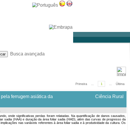
Sobre
Ajuda
Busca avançada
Primeira
...
1
...
Última
 pela ferrugem asiática da
Ciência Rural
.
do, onde significativas perdas foram relatadas. Na quantificação de danos causados,
ar sadia (HAA) e duração da área foliar sadia (HAD), além das curvas de progresso da
implicações nas variáveis referentes à área foliar sadia e à produtividade da cultura. Os