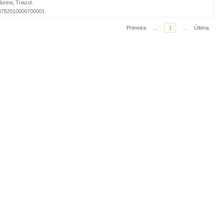
lurina
;
Triazol
.
-84782010000700001
Primeira
...
1
...
Última