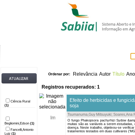
Home
Itens 
Relevância
Autor
Título
Ano
Ordenar por:
Registros recuperados: 1
Provedor de
dados
Efeito de herbicidas e fungic
Ciência Rural
soja
(1)
Autor
Tsumanuma,Guy Mitsuyuki
;
Soares,Ana 
O fungo Phakopsora pachyrhizi Sydow &amp; 
Begliomini,Edson
(1)
muitas são as variáveis a serem estudadas, 
doença. Neste trabalho, objetivou-se verifica
Fancelli,Antonio
tratamentos testados em duas cultivares ('MG
Luiz
(1)