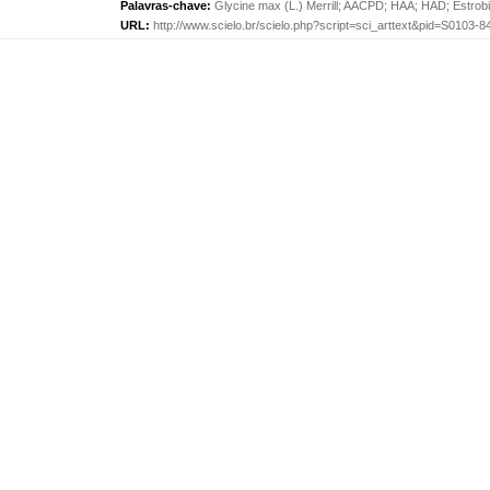
Palavras-chave:
Glycine max (L.) Merrill
;
AACPD
;
HAA
;
HAD
;
Estrobi
URL:
http://www.scielo.br/scielo.php?script=sci_arttext&pid=S0103