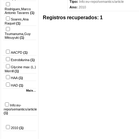
Tipo:
Info:eu-repo/semantics/article
Ano:
2010
Rodrigues,Marco
Antonio Tavares
(1)
Registros recuperados: 1
Soares,Ana
Raquel
(1)
Tsumanuma,Guy
Mitsuyuki
(1)
Palavra-chave
AACPD
(1)
Estrobilurina
(1)
Glycine max (L.)
Merrill
(1)
HAA
(1)
HAD
(1)
Mais...
Tipo do
documento
Info:eu-
repo/semantics/article
(1)
Ano
2010
(1)
País