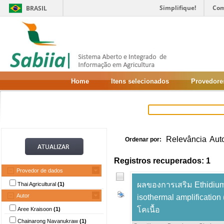
Simplifique!
Com
BRASIL
Home
Itens selecionados
Provedore
Relevância
Aut
Ordenar por:
Registros recuperados: 1
Provedor de dados
ผลของการเสริม Ethidium
Thai Agricultural
(1)
Autor
isothermal amplificati
โคเนื้อ
Aree Kraisoon
(1)
Chainarong Navanukraw
(1)