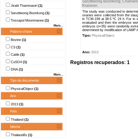
Saruttiwong Boonkong
;
Chainar
Kraisoon
.
Jiratti Thammasiri
(1)
The study was conducted to determin
Saruttiwong Boonkong
(1)
ovaries were collected from the slau
in TCM-199 at 38.5 ºC 24 h. For in vi
Tossapol Moonmanee
(1)
evaluated and then the embryos were
Mais...
embryos (n=35) were randomly extrac
determined by modification of LAMP 
Palavra-chave
Tipo:
PhysicalObject
Bovine
(1)
CS
(1)
Ano:
2013
Cattle
(1)
Registros recuperados: 1
CuSO4
(1)
DNA
(1)
Mais...
Tipo do documento
PhysicalObject
(1)
Ano
2013
(1)
País
Thailand
(1)
Idioma
Thailandês
(1)