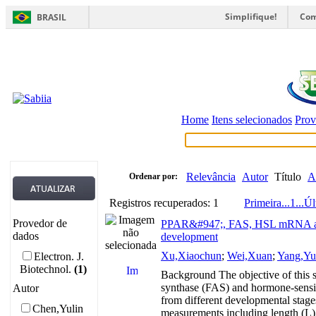
Simplifique!
Com
BRASIL
Home
Itens selecionados
Prov
Relevância
Autor
Título
A
Ordenar por:
Registros recuperados: 1
Primeira
...
1
...
Úl
Provedor de
PPAR&#947;, FAS, HSL mRNA and p
dados
development
Xu,Xiaochun
;
Wei,Xuan
;
Yang,Yu
Electron. J.
Biotechnol.
(1)
Background The objective of this s
synthase (FAS) and hormone-sensit
Autor
from different developmental stages
Chen,Yulin
measurements including length (L)