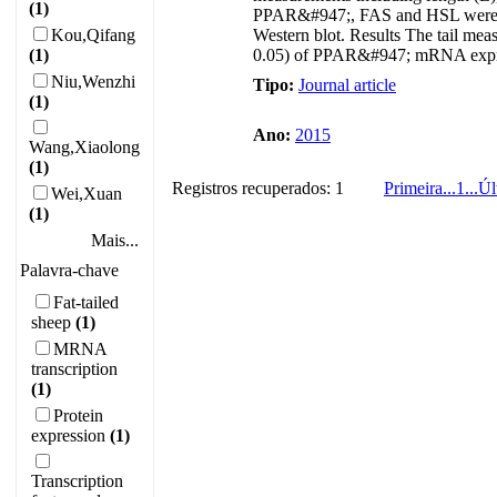
(1)
PPAR&#947;, FAS and HSL were ex
Kou,Qifang
Western blot. Results The tail mea
(1)
0.05) of PPAR&#947; mRNA expres
Niu,Wenzhi
Tipo:
Journal article
(1)
Ano:
2015
Wang,Xiaolong
(1)
Registros recuperados: 1
Primeira
...
1
...
Úl
Wei,Xuan
(1)
Mais...
Palavra-chave
Fat-tailed
sheep
(1)
MRNA
transcription
(1)
Protein
expression
(1)
Transcription