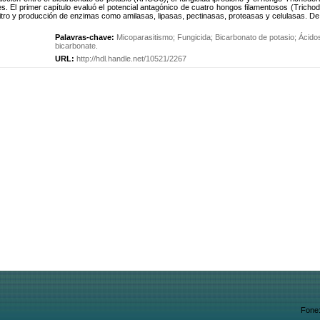
ales. El primer capítulo evaluó el potencial antagónico de cuatro hongos filamentosos (Tri
vitro y producción de enzimas como amilasas, lipasas, pectinasas, proteasas y celulasas. De 
Palavras-chave:
Micoparasitismo
;
Fungicida
;
Bicarbonato de potasio
;
Ácido
bicarbonate
.
URL:
http://hdl.handle.net/10521/2267
Fone: