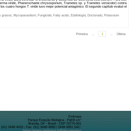
choderma viride, Phanerochaete chrysosporium, Trametes sp. y Trametes versicolor) contra
los cuatro hongos T. viride tuvo mejor potencial antagónico. El segundo capítulo evaluó el
s grasos
;
Mycoparasitism
;
Fungicide
;
Fatty acids
;
Edafología
;
Doctorado
;
Potassium
Primeira
...
1
...
Última
Embrapa
Parque Estação Biológica - PqEB s/n°
Brasília, DF - Brasil - CEP 70770-901
 (61) 3448-4433 - Fax: (61) 3448-4890 / 3448-4891 SAC:
https://www.embrapa.br/fale-conosco