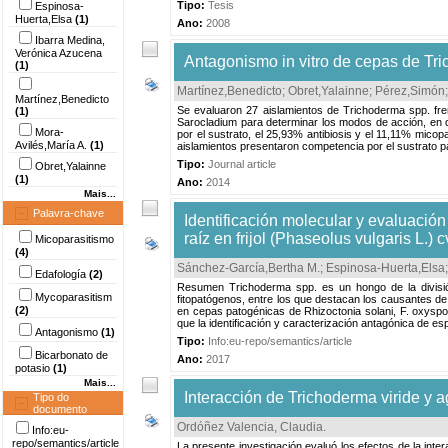
Tipo:
Tesis
Espinosa-
Huerta,Elsa
(1)
Ano:
2008
Ibarra Medina,
Verónica Azucena
Antagonismo in vitro de cepas de T
(1)
Martínez,Benedicto
;
Obret,Yalainne
;
Pérez,Simón
Martínez,Benedicto
Se evaluaron 27 aislamientos de Trichoderma spp. fre
(1)
Sarocladium para determinar los modos de acción, en di
Mora-
por el sustrato, el 25,93% antibiosis y el 11,11% mico
Avilés,María A.
(1)
aislamientos presentaron competencia por el sustrato pa
Tipo:
Journal article
Obret,Yalainne
(1)
Ano:
2014
Mais...
Palavra-chave
Identificación molecular y evaluació
raíz en frijol (Phaseolus vulgaris L.) 
Micoparasitismo
(4)
Sánchez-García,Bertha M.
;
Espinosa-Huerta,Elsa
Edafología
(2)
Resumen Trichoderma spp. es un hongo de la divisió
Mycoparasitism
fitopatógenos, entre los que destacan los causantes de 
(2)
en cepas patogénicas de Rhizoctonia solani, F. oxysporum
que la identificación y caracterización antagónica de esp
Antagonismo
(1)
Tipo:
Info:eu-repo/semantics/article
Bicarbonato de
Ano:
2017
potasio
(1)
Mais...
Interacción de Trichoderma viride y a
Tipo do
documento
Ordóñez Valencia, Claudia
.
Info:eu-
repo/semantics/article
La presente investigación evaluó los efectos de la inter