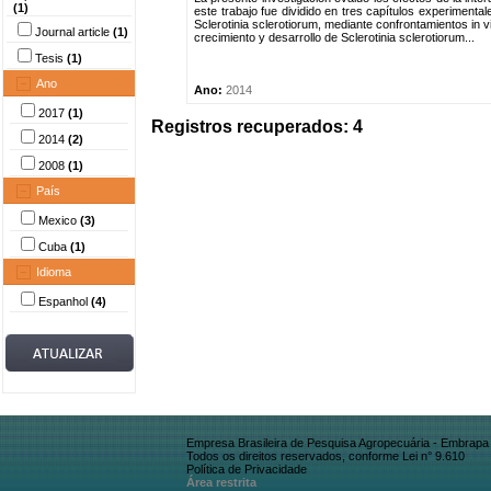
(1)
este trabajo fue dividido en tres capítulos experiment
Sclerotinia sclerotiorum, mediante confrontamientos in 
Journal article
(1)
crecimiento y desarrollo de Sclerotinia sclerotiorum...
Tesis
(1)
Ano
Ano:
2014
2017
(1)
Registros recuperados: 4
2014
(2)
2008
(1)
País
Mexico
(3)
Cuba
(1)
Idioma
Espanhol
(4)
Empresa Brasileira de Pesquisa Agropecuária - Embrapa
Todos os direitos reservados, conforme Lei n° 9.610
Política de Privacidade
Área restrita