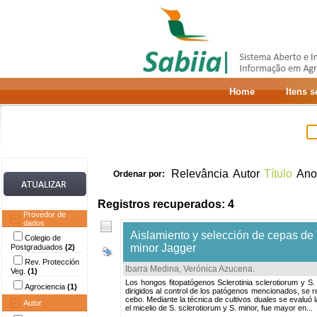
Home
Itens 
Relevância
Autor
Título
Ano
Ordenar por:
Registros recuperados: 4
Provedor de
dados
Aislamiento y selección de cepas de T
Colegio de
minor Jagger
Postgraduados
(2)
Rev. Protección
Ibarra Medina, Verónica Azucena
.
Veg.
(1)
Los hongos fitopatógenos Sclerotinia sclerotiorum y S
Agrociencia
(1)
dirigidos al control de los patógenos mencionados, se r
cebo. Mediante la técnica de cultivos duales se evaluó 
Autor
el micelio de S. sclerotiorum y S. minor, fue mayor en...