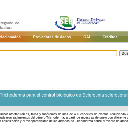
selecionados
Provedores de dados
OAI
Créditos
richoderma para el control biológico de Sclerotinia sclerotiorum
. minor afectan raíces, tallos y tubérculos de más de 400 especies de plantas, reduciendo
ealizaron aislamientos del género Trichoderma, a partir de muestras de suelo con diferente u
la colonización y el micoparasitismo de los aislados de Trichoderma sobre el micelio de amb