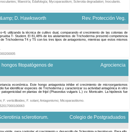
Inoculantes
;
Maestría
;
Edafología
;
Mycoparasitism
;
Sclerotia degradation
;
Inoculants
.
s &amp; D. Hawksworth
Rev. Protección Veg.
 utilizando la técnica de cultivo dual, comparando el crecimiento de las colonias de
 la prueba T- Student. El 81,48% de los aislamientos de Trichoderma presentó competencia
ntos de Trichoderma T4 y T5 con los tres tipos de antagonismo, mientras que estos mismos
.
14000200005
re hongos fitopatógenos de
Agrociencia
rtancia económica. Este hongo antagonista inhibe el crecimiento de microorganismos
 fue identificar especies de Trichoderma y caracterizar su actividad antagónica in vitro
 patogenicidad en plantas de frijol (Phaseolus vulgaris L.) cv. Montcalm. La hipótesis fue
m
;
F. verticillioides
;
F. solani
;
Antagonismo
;
Micoparasitismo
.
31952017000100063
clerotinia sclerotiorum.
Colegio de Postgraduados
 viride, para controlar el crecimiento y desarrollo de Sclerotinia sclerotiorum. Para ello,