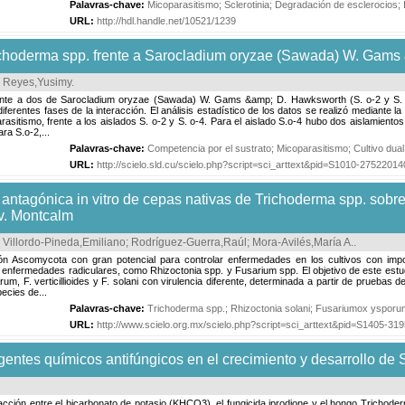
Palavras-chave:
Micoparasitismo
;
Sclerotinia
;
Degradación de esclerocios
;
URL:
http://hdl.handle.net/10521/1239
richoderma spp. frente a Sarocladium oryzae (Sawada) W. Gam
;
Reyes,Yusimy
.
nte a dos de Sarocladium oryzae (Sawada) W. Gams &amp; D. Hawksworth (S. o-2 y S. o-4)
ferentes fases de la interacción. El análisis estadístico de los datos se realizó mediante
parasitismo, frente a los aislados S. o-2 y S. o-4. Para el aislado S.o-4 hubo dos aislamie
ra S.o-2,...
Palavras-chave:
Competencia por el sustrato
;
Micoparasitismo
;
Cultivo dual
URL:
http://scielo.sld.cu/scielo.php?script=sci_arttext&pid=S1010-275220
n antagónica in vitro de cepas nativas de Trichoderma spp. sob
cv. Montcalm
;
Villordo-Pineda,Emiliano
;
Rodríguez-Guerra,Raúl
;
Mora-Avilés,María A.
.
n Ascomycota con gran potencial para controlar enfermedades en los cultivos con impo
enfermedades radiculares, como Rhizoctonia spp. y Fusarium spp. El objetivo de este estudio
, F. verticillioides y F. solani con virulencia diferente, determinada a partir de pruebas de
ecies de...
Palavras-chave:
Trichoderma spp.
;
Rhizoctonia solani
;
Fusariumox ysporu
URL:
http://www.scielo.org.mx/scielo.php?script=sci_arttext&pid=S1405-
gentes químicos antifúngicos en el crecimiento y desarrollo de S
acción entre el bicarbonato de potasio (KHCO3), el fungicida iprodione y el hongo Trichoderma