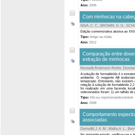
Ano:
2006
Com minhocas na cabeç
NIVA, C. C.
;
BROWN, G. G.
;
SCHI
Edição comemorativa alusiva ao XXIX
Tipo:
Artigo na mídia
Ano:
2012
Comparação entre doses 
extração de minhocas
Ressetti,Robinson Rolim
;
Dionísi
A solução de formaldeído é o extrat
ambiente. O reagente Alil isotioci
temperado. Entretanto, não existem d
relação à solução de formaldeído 2,2
foi realizado em uma fazenda loca
selecionados foram: 1) um talhão de pl
Tipo:
Info:eu-repo/semantics/article
Ano:
2008
Comportamento espectral
associadas
Demattê,J. A. M.
;
Mafra,A. L.
;
Bern
No presente estudo, verificou-se a i