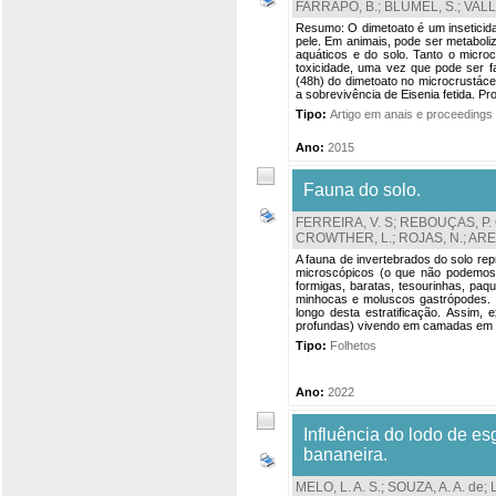
FARRAPO, B.
;
BLUMEL, S.
;
VALLI
Resumo: O dimetoato é um inseticida
pele. Em animais, pode ser metaboli
aquáticos e do solo. Tanto o micr
toxicidade, uma vez que pode ser fa
(48h) do dimetoato no microcrustáce
a sobrevivência de Eisenia fetida. Pr
Tipo:
Artigo em anais e proceedings
Ano:
2015
Fauna do solo.
FERREIRA, V. S
;
REBOUÇAS, P. 
CROWTHER, L.
;
ROJAS, N.
;
ARE
A fauna de invertebrados do solo re
microscópicos (o que não podemos 
formigas, baratas, tesourinhas, paq
minhocas e moluscos gastrópodes. O
longo desta estratificação. Assim,
profundas) vivendo em camadas em qu
Tipo:
Folhetos
Ano:
2022
Influência do lodo de e
bananeira.
MELO, L. A. S.
;
SOUZA, A. A. de
;