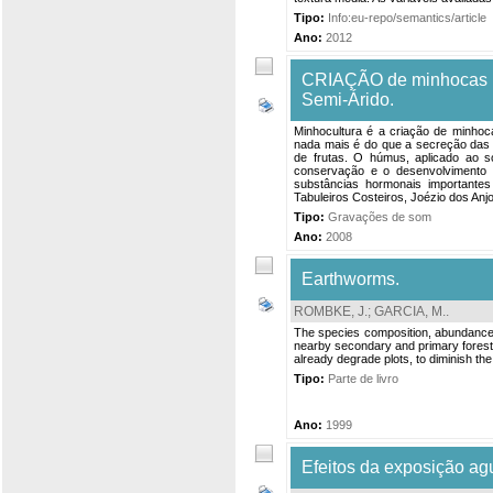
Tipo:
Info:eu-repo/semantics/article
Ano:
2012
CRIAÇÃO de minhocas p
Semi-Árido.
Minhocultura é a criação de minho
nada mais é do que a secreção das 
de frutas. O húmus, aplicado ao so
conservação e o desenvolvimento 
substâncias hormonais importante
Tabuleiros Costeiros, Joézio dos An
Tipo:
Gravações de som
Ano:
2008
Earthworms.
ROMBKE, J.
;
GARCIA, M.
.
The species composition, abundance a
nearby secondary and primary forest 
already degrade plots, to diminish th
Tipo:
Parte de livro
Ano:
1999
Efeitos da exposição ag