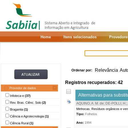
Home
Itens selecionados
Provedore
Relevância
Aut
Ordenar por:
Registros recuperados: 42
Provedor de dados
Alternativas para subst
Infoteca-e
(37)
Rev. Bras. Ciênc. Solo
(2)
AQUINO, A. M. de
;
DE-POLLI, H.
;
Minhocas. Resíduos orgânicos e ve
Bragantia
(1)
Tipo:
Folhetos
Ciência e Agrotecnologia
(1)
Ano:
1994
Ciência Rural
(1)