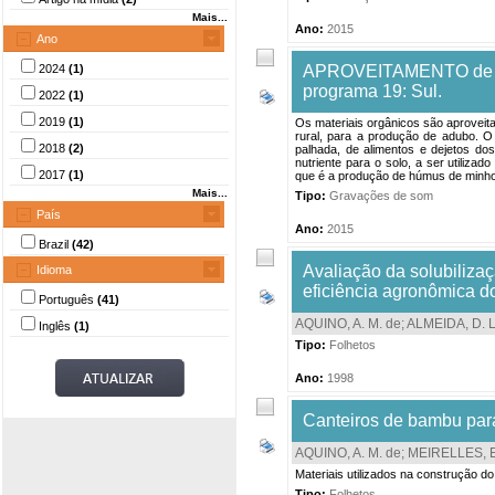
Mais...
Ano:
2015
Ano
2024
(1)
APROVEITAMENTO de mat
programa 19: Sul.
2022
(1)
2019
(1)
Os materiais orgânicos são aproveita
rural, para a produção de adubo. O
2018
(2)
palhada, de alimentos e dejetos d
nutriente para o solo, a ser utiliz
2017
(1)
que é a produção de húmus de minhoc
Mais...
Tipo:
Gravações de som
País
Ano:
2015
Brazil
(42)
Avaliação da solubiliza
Idioma
eficiência agronômica d
Português
(41)
AQUINO, A. M. de
;
ALMEIDA, D. L
Inglês
(1)
Tipo:
Folhetos
Ano:
1998
Canteiros de bambu para
AQUINO, A. M. de
;
MEIRELLES, E
Materiais utilizados na construção d
Tipo:
Folhetos