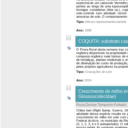
espectral de um Latossolo Vermelho-A
pontos ao longo de uma toposseqüê
formigas cortadeiras (Atta sp.), c
solo-controle sem atividade visív
amostras de solo. O comportamento esp
Tipo:
Info:eu-repo/semantics/article
Ano:
1998
COQUITA: substrato cas
O Prosa Rural desta semana traz com
orgânica disponíveis na propriedade
composto orgânico mais húmus de mi
de hortaliças, plantas medicinais e o
de diminuição do custo de produção
pelos próprios agricultores na propri
Tipo:
Gravações de som
Ano:
2024
Crescimento do milho em
Glossoscolecidae)
Fiuza,Denise Temporim Furtado
;
Chibui bari (Righi &amp; Guerra, 
atividade dessa espécie resulta na p
crescimento do milho em solo com 
Federal do Acre, no município de Ri
(0, 1, 2, 3, 4 e 5 animais/tubo). O
textura média. As variáveis avaliada