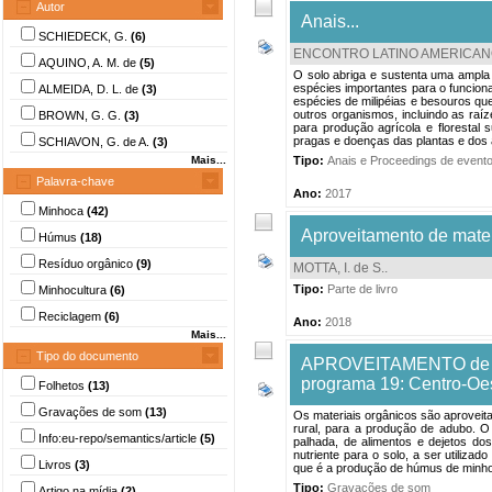
Autor
Anais...
SCHIEDECK, G.
(6)
ENCONTRO LATINO AMERICANO D
AQUINO, A. M. de
(5)
O solo abriga e sustenta uma ampla
espécies importantes para o funcion
ALMEIDA, D. L. de
(3)
espécies de milipéias e besouros que
outros organismos, incluindo as raí
BROWN, G. G.
(3)
para produção agrícola e florestal 
pragas e doenças das plantas e dos an
SCHIAVON, G. de A.
(3)
Mais...
Tipo:
Anais e Proceedings de event
Palavra-chave
Ano:
2017
Minhoca
(42)
Aproveitamento de mate
Húmus
(18)
Resíduo orgânico
(9)
MOTTA, I. de S.
.
Tipo:
Parte de livro
Minhocultura
(6)
Reciclagem
(6)
Ano:
2018
Mais...
Tipo do documento
APROVEITAMENTO de mat
programa 19: Centro-Oe
Folhetos
(13)
Gravações de som
(13)
Os materiais orgânicos são aproveita
rural, para a produção de adubo. O
Info:eu-repo/semantics/article
(5)
palhada, de alimentos e dejetos d
nutriente para o solo, a ser utiliz
Livros
(3)
que é a produção de húmus de minhoc
Tipo:
Gravações de som
Artigo na mídia
(2)