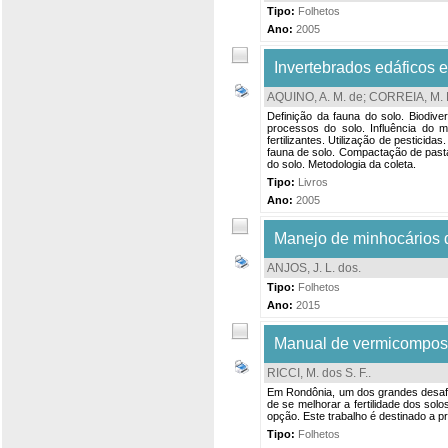
Tipo:
Folhetos
Ano:
2005
Invertebrados edáficos 
AQUINO, A. M. de
;
CORREIA, M. E
Definição da fauna do solo. Biodive
processos do solo. Influência do m
fertilizantes. Utilização de pesticid
fauna de solo. Compactação de past
do solo. Metodologia da coleta.
Tipo:
Livros
Ano:
2005
Manejo de minhocários 
ANJOS, J. L. dos
.
Tipo:
Folhetos
Ano:
2015
Manual de vermicompos
RICCI, M. dos S. F.
.
Em Rondônia, um dos grandes desafios
de se melhorar a fertilidade dos so
opção. Este trabalho é destinado a p
Tipo:
Folhetos