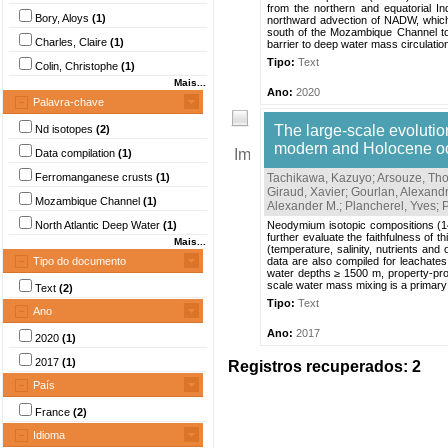
from the northern and equatorial I
Bory, Aloys
(1)
northward advection of NADW, which
south of the Mozambique Channel to 
Charles, Claire
(1)
barrier to deep water mass circulatio
Tipo:
Text
Colin, Christophe
(1)
Mais...
Ano:
2020
Palavra-chave
The large-scale evolutio
Nd isotopes
(2)
modern and Holocene oc
Data compilation
(1)
Ferromanganese crusts
(1)
Tachikawa, Kazuyo
;
Arsouze, Th
Giraud, Xavier
;
Gourlan, Alexandr
Mozambique Channel
(1)
Alexander M.
;
Plancherel, Yves
;
North Atlantic Deep Water
(1)
Neodymium isotopic compositions (1
further evaluate the faithfulness of
Mais...
(temperature, salinity, nutrients an
Tipo do documento
data are also compiled for leachates
water depths ≥ 1500 m, property-prop
scale water mass mixing is a primary 
Text
(2)
Tipo:
Text
Ano
Ano:
2017
2020
(1)
2017
(1)
Registros recuperados: 2
País
France
(2)
Idioma