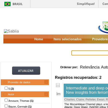
Simplifique!
Com
BRASIL
Home
Itens selecionados
Provedore
Relevância
Aut
Ordenar por:
Registros recuperados: 2
Provedor de dados
Intermediate and deep o
5
(2)
New insights from ferro
Autor
Charles, Claire
;
Pelleter, Ewan
;
R
Arsouze, Thomas
(1)
The Mozambique Channel plays a key 
Bayon, Germain
(1)
Atlantic Deep Water (NADW) inflow 