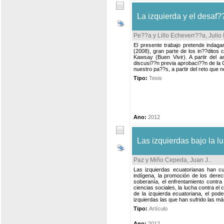
La izquierda y el desaf?
Pe??a y Lillo Echeverr??a, Julio
El presente trabajo pretende indaga
(2008), gran parte de los in??ditos
Kawsay (Buen Vivir). A partir del 
discusi??n previa aprobaci??n de la 
nuestro pa??s, a partir del reto que 
Tipo:
Tesis
Ano:
2012
Las izquierdas bajo la l
Paz y Miño Cepeda, Juan J.
.
Las izquierdas ecuatorianas han cum
indígena, la promoción de los derec
soberanía, el enfrentamiento contra e
ciencias sociales, la lucha contra el 
de la izquierda ecuatoriana, el pod
izquierdas las que han sufrido las m
Tipo:
Artículo
Ano:
2012