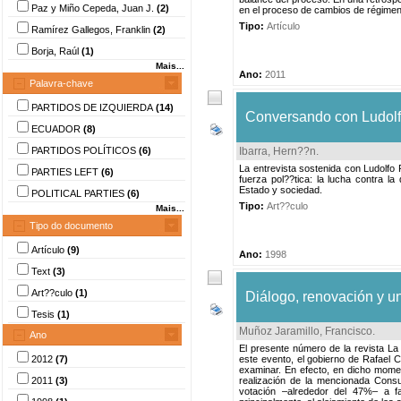
Paz y Miño Cepeda, Juan J.
(2)
en el proceso de cambios de régimen e
Tipo:
Artículo
Ramírez Gallegos, Franklin
(2)
Borja, Raúl
(1)
Mais...
Ano:
2011
Palavra-chave
PARTIDOS DE IZQUIERDA
(14)
Conversando con Ludolfo
ECUADOR
(8)
PARTIDOS POLÍTICOS
(6)
Ibarra, Hern??n
.
La entrevista sostenida con Ludolfo 
PARTIES LEFT
(6)
fuerza pol??tica: la lucha contra la
Estado y sociedad.
POLITICAL PARTIES
(6)
Tipo:
Art??culo
Mais...
Tipo do documento
Artículo
(9)
Ano:
1998
Text
(3)
Art??culo
(1)
Diálogo, renovación y un
Tesis
(1)
Muñoz Jaramillo, Francisco
.
Ano
El presente número de la revista L
2012
(7)
este evento, el gobierno de Rafael Co
examinar. En efecto, en dicho moment
2011
(3)
realización de la mencionada Consu
votación –alrededor del 47%– a fa