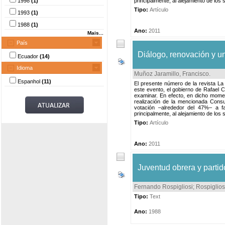
1998
(1)
principalmente, al alejamiento de los
Tipo:
Artículo
1993
(1)
1988
(1)
Ano:
2011
Mais...
País
Diálogo, renovación y un
Ecuador
(14)
Idioma
Muñoz Jaramillo, Francisco
.
Espanhol
(11)
El presente número de la revista L
este evento, el gobierno de Rafael Co
examinar. En efecto, en dicho moment
realización de la mencionada Consu
votación –alrededor del 47%– a fa
principalmente, al alejamiento de los
Tipo:
Artículo
Ano:
2011
Juventud obrera y partid
Fernando Rospigliosi
;
Rospiglios
Tipo:
Text
Ano:
1988