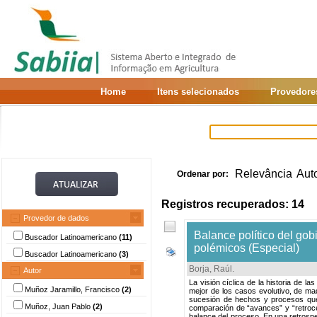
Home
Itens selecionados
Provedore
Relevância
Aut
Ordenar por:
Registros recuperados: 14
Provedor de dados
Balance político del gob
Buscador Latinoamericano
(11)
polémicos (Especial)
Buscador Latinoamericano
(3)
Borja, Raúl
.
Autor
La visión cíclica de la historia de 
Muñoz Jaramillo, Francisco
(2)
mejor de los casos evolutivo, de ma
sucesión de hechos y procesos que
Muñoz, Juan Pablo
(2)
comparación de “avances” y “retroces
balance del proceso. En una retrospec