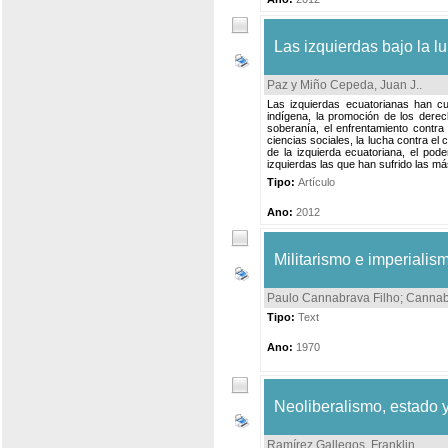
Las izquierdas bajo la l
Paz y Miño Cepeda, Juan J.
.
Las izquierdas ecuatorianas han cum
indígena, la promoción de los derec
soberanía, el enfrentamiento contra e
ciencias sociales, la lucha contra el 
de la izquierda ecuatoriana, el pod
izquierdas las que han sufrido las m
Tipo:
Artículo
Ano:
2012
Militarismo e imperialis
Paulo Cannabrava Filho
;
Cannabr
Tipo:
Text
Ano:
1970
Neoliberalismo, estado y
Ramírez Gallegos, Franklin
.