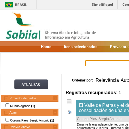
Simplifique!
Com
BRASIL
Home
Itens selecionados
Provedore
Relevância
Aut
Ordenar por:
Registros recuperados: 1
Provedor de dados
El Valle de Parras y el d
Mundo agrario
(1)
consolidación de una emp
Autor
Corona Páez,Sergio Antonio
.
Corona Páez,Sergio Antonio
(1)
Durante la era independiente, uno de 
Palavra-chave
aguardientes y licores. Durante el úl