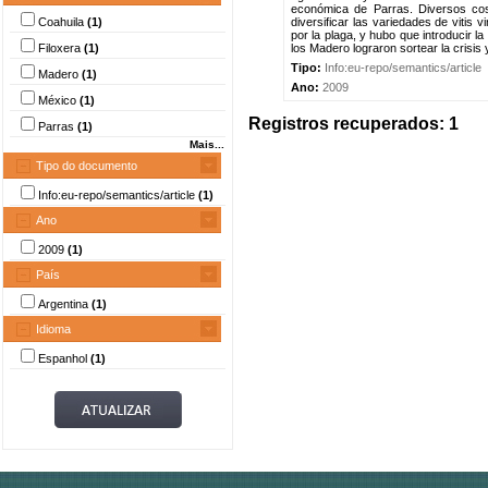
económica de Parras. Diversos cose
Coahuila
(1)
diversificar las variedades de vitis 
por la plaga, y hubo que introducir la
Filoxera
(1)
los Madero lograron sortear la crisis y
Tipo:
Info:eu-repo/semantics/article
Madero
(1)
Ano:
2009
México
(1)
Registros recuperados: 1
Parras
(1)
Mais...
Tipo do documento
Info:eu-repo/semantics/article
(1)
Ano
2009
(1)
País
Argentina
(1)
Idioma
Espanhol
(1)