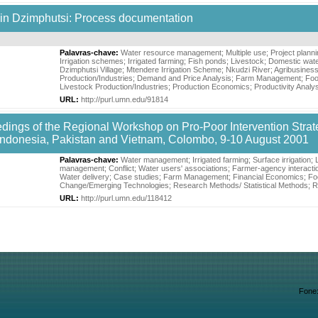
 in Dzimphutsi: Process documentation
Palavras-chave:
Water resource management
;
Multiple use
;
Project plann
Irrigation schemes
;
Irrigated farming
;
Fish ponds
;
Livestock
;
Domestic wat
Dzimphutsi Village
;
Mtendere Irrigation Scheme
;
Nkudzi River
;
Agribusines
Production/Industries
;
Demand and Price Analysis
;
Farm Management
;
Foo
Livestock Production/Industries
;
Production Economics
;
Productivity Analy
URL:
http://purl.umn.edu/91814
dings of the Regional Workshop on Pro-Poor Intervention Strategi
, Indonesia, Pakistan and Vietnam, Colombo, 9-10 August 2001
Palavras-chave:
Water management
;
Irrigated farming
;
Surface irrigation
;
management
;
Conflict
;
Water users' associations
;
Farmer-agency interacti
Water delivery
;
Case studies
;
Farm Management
;
Financial Economics
;
Fo
Change/Emerging Technologies
;
Research Methods/ Statistical Methods
;
R
URL:
http://purl.umn.edu/118412
Fone: