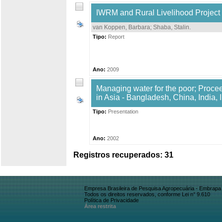
IWRM and Rural Livelihood Project
van Koppen, Barbara
;
Shaba, Stalin
.
Tipo:
Report
Ano:
2009
Managing water for the poor; Procee
in Asia - Bangladesh, China, India
Tipo:
Presentation
Ano:
2002
Registros recuperados: 31
Empresa Brasileira de Pesquisa Agropecuária - Embrapa
Todos os direitos reservados, conforme Lei n° 9.610
Política de Privacidade
Área restrita