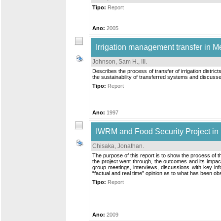
Tipo:
Report
Ano:
2005
Irrigation management transfer in Mexi
Johnson, Sam H., III
.
Describes the process of transfer of irrigation distri
the sustainability of transferred systems and discus
Tipo:
Report
Ano:
1997
IWRM and Food Security Project in
Chisaka, Jonathan
.
The purpose of this report is to show the process of 
the project went through, the outcomes and its impact
group meetings, interviews, discussions with key inf
“factual and real time” opinion as to what has been ob
Tipo:
Report
Ano:
2009