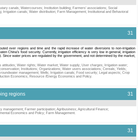
butary canals
;
Watercourses
;
Institution building
;
Farmers' associations
;
Social
g
;
Irrigation canals
;
Water distribution
;
Farm Management
;
Institutional and Behavioral
31
buted over regions and time and the rapid increase of water diversions to non-irrigation
China’s food security. Currently, irrigation efficiency is very low in general, irrigation
ce). Since water prices are regulated by the government, and not determined by the market,
 attitudes
;
Water rights
;
Water market
;
Water supply
;
User charges
;
Irrigation water
;
conservation
;
Institutions
;
Organizations
;
Water users associations
;
Cereals
;
Yields
;
roundwater management
;
Wells
;
Irrigation canals
;
Food security
;
Legal aspects
;
Crop
duction Economics
;
Resource /Energy Economics and Policy
.
ping regions
31
ory management
;
Farmer participation
;
Agribusiness
;
Agricultural Finance
;
mental Economics and Policy
;
Farm Management
.
31