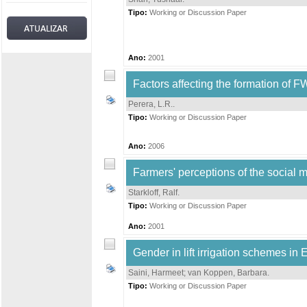
Tipo:
Working or Discussion Paper
Ano:
2001
Factors affecting the formation of 
Perera, L.R.
.
Tipo:
Working or Discussion Paper
Ano:
2006
Farmers' perceptions of the social m
Starkloff, Ralf
.
Tipo:
Working or Discussion Paper
Ano:
2001
Gender in lift irrigation schemes in 
Saini, Harmeet
;
van Koppen, Barbara
.
Tipo:
Working or Discussion Paper