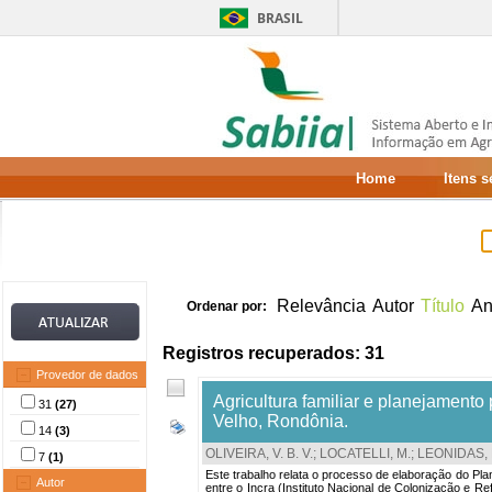
BRASIL
Home
Itens 
Relevância
Autor
Título
A
Ordenar por:
Registros recuperados: 31
Provedor de dados
Agricultura familiar e planejament
31
(27)
Velho, Rondônia.
14
(3)
OLIVEIRA, V. B. V.
;
LOCATELLI, M.
;
LEONIDAS, F
7
(1)
Este trabalho relata o processo de elaboração do P
Autor
entre o Incra (Instituto Nacional de Colonização e 