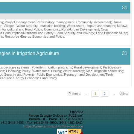
31
ing
;
Project management
;
Participatory management
;
Community involvement
;
Dams
;
er
;
Villages
;
Water scarcity
;
Institution building
;
Water users
;
Impact assessment
;
Malawi
;
s
;
Agricultural and Food Policy
;
Community/Rural/Urban Development
;
Crop
d Consumption/Nutrition/Food Safety
;
Food Security and Poverty
;
Land Economics/Use
;
sis
;
Resource /Energy Economics and Policy
.
es in Irrigation Agriculture
31
Large-scale systems
;
Poverty
;
Irrigation programs
;
Rural development
;
Participatory
ons
;
Financing
;
Policy
;
Water rates
;
Pricing
;
Water scarcity
;
Rice
;
Irrigation scheduling
;
od Security and Poverty
;
Public Economics
;
Research and Development/Tech
esource /Energy Economics and Policy
.
Primeira
...
1
2
...
Última
Embrapa
Parque Estação Biológica - PqEB s/n°
Brasília, DF - Brasil - CEP 70770-901
 (61) 3448-4433 - Fax: (61) 3448-4890 / 3448-4891 SAC:
https://www.embrapa.br/fale-conosco