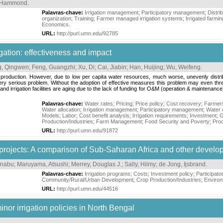
, Hammond
.
Palavras-chave:
Irrigation management
;
Participatory management
;
Distri
organization
;
Training
;
Farmer managed irrigation systems
;
Irrigated farmin
Economics
.
URL:
http://purl.umn.edu/92785
igation: effectiveness and impact
, Qingwen
;
Feng, Guangzhi
;
Xu, Di
;
Cai, Jiabin
;
Han, Huijing
;
Wu, Weifeng
.
op production. However, due to low per capita water resources, much worse, unevenly distri
y serious problem. Without the adoption of effective measures this problem may even threaten 
and irrigation facilities are aging due to the lack of funding for O&M (operation & maintenan
Palavras-chave:
Water rates
;
Pricing
;
Price policy
;
Cost recovery
;
Farmers
Water allocation
;
Irrigation management
;
Participatory management
;
Water 
Models
;
Labor
;
Cost benefit analysis
;
Irrigation requirements
;
Investment
;
G
Production/Industries
;
Farm Management
;
Food Security and Poverty
;
Pro
URL:
http://purl.umn.edu/91872
 projects: A comparison of Sub-Saharan Africa and other develo
anabu
;
Maruyama, Atsushi
;
Merrey, Douglas J.
;
Sally, Hilmy
;
de Jong, Ijsbrand
.
Palavras-chave:
Irrigation programs
;
Costs
;
Investment policy
;
Participat
Community/Rural/Urban Development
;
Crop Production/Industries
;
Environ
URL:
http://purl.umn.edu/44516
inor irrigation policies in North Bengal