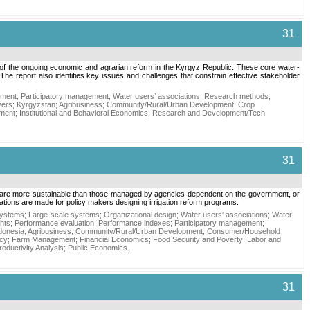
31
t of the ongoing economic and agrarian reform in the Kyrgyz Republic. These core water-
he report also identifies key issues and challenges that constrain effective stakeholder
ement
;
Participatory management
;
Water users’ associations
;
Research methods
;
vers
;
Kyrgyzstan
;
Agribusiness
;
Community/Rural/Urban Development
;
Crop
ment
;
Institutional and Behavioral Economics
;
Research and Development/Tech
31
d are more sustainable than those managed by agencies dependent on the government, or
ations are made for policy makers designing irrigation reform programs.
systems
;
Large-scale systems
;
Organizational design
;
Water users' associations
;
Water
ghts
;
Performance evaluation
;
Performance indexes
;
Participatory management
;
donesia
;
Agribusiness
;
Community/Rural/Urban Development
;
Consumer/Household
icy
;
Farm Management
;
Financial Economics
;
Food Security and Poverty
;
Labor and
roductivity Analysis
;
Public Economics
.
31