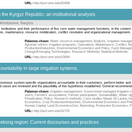
URL:
http://purl.umn.edu/91808
 the Kyrgyz Republic: an institutional analysis
khodjayeva, Nargiza
.
institutions and their performance of five core water management functions, in the contex
, maintenance, resource mobilization, conflict resolution and organizational management. T
Palavras-chave:
Water resource management
;
Analysis
;
Irrigation manag
Agrarian reform
;
Irrigation programs
;
Operations
;
Maintenance
;
Conflict
;
Ri
Production/Industries
;
Environmental Economics and Policy
;
Farm Manage
Change/Emerging Technologies
;
Research Methods/ Statistical Methods
.
URL:
http://purl.umn.edu/53066
countability in large irrigation systems.
tonomous system-specific organizations accountable to their customers, perform better an
d cases are reviewed and the plausibility of this hypothesis established. General recommend
Palavras-chave:
Irrigation management
;
Government-managed irrigation 
users
;
Farmers' associations
;
Farmer participation
;
Sustainability
;
Water ri
Privatization
;
Policy
;
Research methods
;
Case studies Nepal
;
Sri Lanka
;
In
Economics
;
Crop Production/Industries
;
Environmental Economics and Pol
Human Capital
;
Land Economics/Use
;
Marketing
;
Production Economics
;
P
URL:
http://purl.umn.edu/52732
 Mekong region: Current discourses and practices