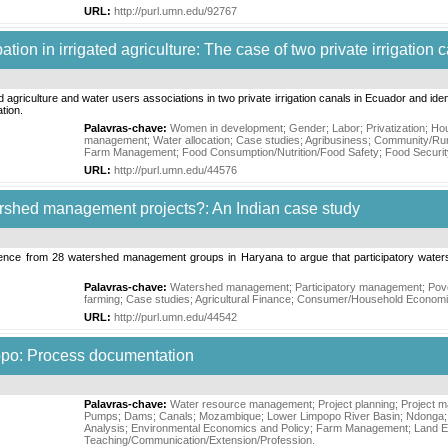
URL:
http://purl.umn.edu/92767
ion in irrigated agriculture: The case of two private irrigation 
agriculture and water users associations in two private irrigation canals in Ecuador and ident
tion.
Palavras-chave:
Women in development
;
Gender
;
Labor
;
Privatization
;
Ho
management
;
Water allocation
;
Case studies
;
Agribusiness
;
Community/Rur
Farm Management
;
Food Consumption/Nutrition/Food Safety
;
Food Securit
URL:
http://purl.umn.edu/44576
ershed management projects?: An Indian case study
nce from 28 watershed management groups in Haryana to argue that participatory waters
Palavras-chave:
Watershed management
;
Participatory management
;
Pov
farming
;
Case studies
;
Agricultural Finance
;
Consumer/Household Econom
URL:
http://purl.umn.edu/44542
opo: Process documentation
Palavras-chave:
Water resource management
;
Project planning
;
Project 
Pumps
;
Dams
;
Canals
;
Mozambique
;
Lower Limpopo River Basin
;
Ndonga
Analysis
;
Environmental Economics and Policy
;
Farm Management
;
Land 
Teaching/Communication/Extension/Profession
.