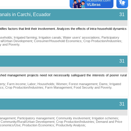
canals in Carchi, Ecuador
31
ifies factors that limit their involvement. Analyzes the effects of intra-household dynamics
useholds
;
Irrigated farming
;
Irrigation canals
;
Water users' associations
;
Participatory
al/Urban Development
;
Consumer/Household Economics
;
Crop Production/Industries
;
y and Poverty
.
31
hed management projects need not necessarily safeguard the interests of poorer rural
erty
;
Farm income
;
Labor
;
Households
;
Women
;
Forest management
;
Dams
;
Irrigated
ics
;
Crop Production/Industries
;
Farm Management
;
Food Security and Poverty
.
31
management
;
Participatory management
;
Community involvement
;
Irrigation schemes
;
;
Community/Rural/Urban Development
;
Crop Production/Industries
;
Demand and Price
Economics/Use
;
Production Economics
;
Productivity Analysis
;