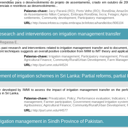
reendidas para o desenvolvimento do projeto de assentamento, criado em outubro de 200
enciais e restritivos ao desenvolvimento...
Palavras-chave:
Jacy-Paraná (RO)
;
Porto Velho (RO)
;
Rondônia
;
Amazôni
de Assentamento Nilton Campos
;
Embrapa Rondônia
;
Incra
;
Fetagro
;
Agric
settlements
;
Community development
;
Participatory management
.
URL:
http://www.infoteca.cnptia.embrapa.br/infoteca/handle/doc/906104
esearch and interventions on irrigation management transfer
Regassa E.
.
 past research and interventions related to irrigation management transfer and to document, 
ent techniques suggests an overall positive contribution from IWMI to IMT theory and applicat
Palavras-chave:
Irrigation management
;
Participatory management
;
Privat
Agricultural Finance
;
Community/Rural/Urban Development
;
Farm Manage
URL:
http://purl.umn.edu/44524
nt of irrigation schemes in Sri Lanka: Partial reforms, partial 
 developed by IWMI to assess the impact of irrigation management transfer on the perform
 in Sri Lanka.
Palavras-chave:
Privatization
;
Policy
;
Performance evaluation
;
Indicators
;
management
;
Farmer participation
;
Government managed irrigation syste
Agribusiness
;
Agricultural Finance
;
Community/Rural/Urban Development
;
URL:
http://purl.umn.edu/44577
irrigation management in Sindh Province of Pakistan.