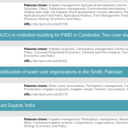
Palavras-chave:
Irrigation management
;
Agricultural development
;
Farmer 
Subsidies
;
Policy
;
Participatory management
;
Governmental interrelations
;
Shallow tube wells
;
Lift irrigation
;
Rural development
;
Poverty alleviation
;
Pu
Agricultural and Food Policy
;
Agricultural Finance
;
Farm Management
;
Food
Resource /Energy Economics and Policy
.
URL:
http://purl.umn.edu/92706
FWUCs in institution building for PIMD in Cambodia: Two case st
Palavras-chave:
Irrigation programs
;
Participatory management
;
Farmer pa
Policy
;
Consumer/Household Economics
;
Demand and Price Analysis
;
Far
Economics and Policy
.
URL:
http://purl.umn.edu/91911
obilization of water user organizations in the Sindh, Pakistan
Palavras-chave:
Water users' associations
;
Participatory management
;
Fa
Privatization
;
Irrigation programs
;
Irrigation canals
;
Farmers' associations
;
URL:
http://purl.umn.edu/92778
East Gujarat, India
Palavras-chave:
Irrigation management
;
Participatory management
;
Women
lifting
;
Communal irrigation systems
;
Cooperatives
;
Legal aspects
;
Decisio
/Energy Economics and Policy
.