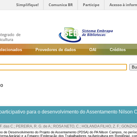
Simplifique!
Comunica BR
Participe
Acesso à infor
selecionados
Provedores de dados
OAI
Créditos
no
o participativo para o desenvolvimento do Assentamento Nilson
. das C.
;
PEREIRA, R. G. de A.
;
ROSA NETO, C.
;
HOLANDA FILHO, Z. F.
;
GONZAGA,
lano de Desenvolvimento do Projeto de Assentamento (PDSA) do PA Nilson Campos, no perío
Reforma Agrária) e a Fetagro (Federação dos Trabalhadores na Agricultura em Rondônia), co