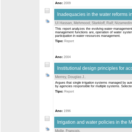
Ano:
2009
Inadequacies in the water reforms in
Ul Hassan, Mehmood
;
Starkloff, Ralf
;
Nizamedin
This report analyzes the evolving water-management 
management functions are, operation of water systems
participation in water-resources management.
Tipo:
Report
Ano:
2004
Institutional design principles for ac
Merrey, Douglas J.
.
Argues that single irrigation systems managed by au
by agencies responsible for multiple systems. Selecte
Tipo:
Report
Ano:
1996
Irrigation and water policies in the
Molle, Francois
.