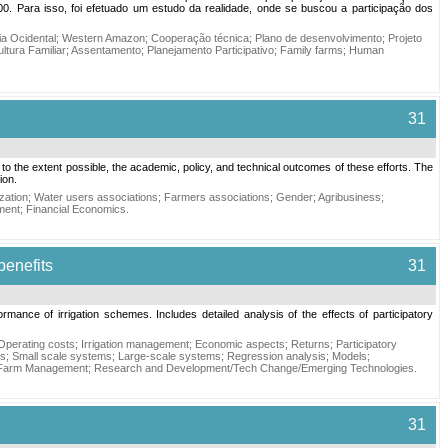
0. Para isso, foi efetuado um estudo da realidade, onde se buscou a participação dos
a Ocidental
;
Western Amazon
;
Cooperação técnica
;
Plano de desenvolvimento
;
Projeto
ultura Familiar
;
Assentamento
;
Planejamento Participativo
;
Family farms
;
Human
31
to the extent possible, the academic, policy, and technical outcomes of these efforts. The
ion.
ization
;
Water users associations
;
Farmers associations
;
Gender
;
Agribusiness
;
ment
;
Financial Economics
.
benefits
31
ance of irrigation schemes. Includes detailed analysis of the effects of participatory
Operating costs
;
Irrigation management
;
Economic aspects
;
Returns
;
Participatory
ms
;
Small scale systems
;
Large-scale systems
;
Regression analysis
;
Models
;
Farm Management
;
Research and Development/Tech Change/Emerging Technologies
.
31