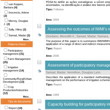
PDSA foi definir as ações estratégicas a serem emp
van Koppen,
assentados, na identificação e análise dos fatores pot
Barbara
(4)
Tipo:
Folhetos
Inocencio, Arlene
(2)
Ano:
2004
Merrey, Douglas
J.
(2)
Assessing the outcomes of IWMI’s r
Sally, Hilmy
(2)
Samad, Madar
(2)
Giordano, Meredith A.
;
Samad, Madar
;
Namara, 
Mais...
The purpose of this paper is to summarize IIMI/IWMI's
application of a range of direct and indirect measurem
Palavra-chave
Tipo:
Report
Participatory
management
(31)
Ano:
2006
Farm Management
(25)
Assessment of participatory manageme
Irrigation
management
(14)
Samad, Madar
;
Vermillion, Douglas Lynn
.
Describes the application of a standard methodology
Community/Rural/Urban
management on the performance of irrigation schemes
Development
(13)
Tipo:
Report
Crop
Production/Industries
(12)
Ano:
1999
Mais...
Tipo do documento
Capacity building for participatory 
Report
(14)