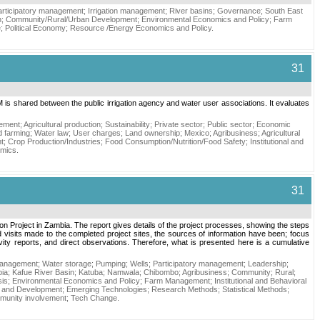
articipatory management
;
Irrigation management
;
River basins
;
Governance
;
South East
n
;
Community/Rural/Urban Development
;
Environmental Economics and Policy
;
Farm
e
;
Political Economy
;
Resource /Energy Economics and Policy
.
31
&M is shared between the public irrigation agency and water user associations. It evaluates
gement
;
Agricultural production
;
Sustainability
;
Private sector
;
Public sector
;
Economic
ed farming
;
Water law
;
User charges
;
Land ownership
;
Mexico
;
Agribusiness
;
Agricultural
t
;
Crop Production/Industries
;
Food Consumption/Nutrition/Food Safety
;
Institutional and
omics
.
31
n Project in Zambia. The report gives details of the project processes, showing the steps
 visits made to the completed project sites, the sources of information have been; focus
vity reports, and direct observations. Therefore, what is presented here is a cumulative
management
;
Water storage
;
Pumping
;
Wells
;
Participatory management
;
Leadership
;
ia
;
Kafue River Basin
;
Katuba
;
Namwala
;
Chibombo
;
Agribusiness
;
Community
;
Rural
;
sis
;
Environmental Economics and Policy
;
Farm Management
;
Institutional and Behavioral
 and Development
;
Emerging Technologies
;
Research Methods
;
Statistical Methods
;
unity involvement
;
Tech Change
.