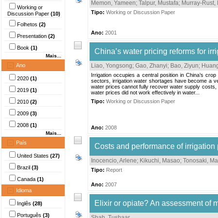
Memon, Yameen
;
Talpur, Mustafa
;
Murray-Rust
Working or
Tipo:
Working or Discussion Paper
Discussion Paper
(10)
Folhetos
(2)
Ano:
2001
Presentation
(2)
Book
(1)
China’s water pricing reforms for irr
Mais...
Ano
Liao, Yongsong
;
Gao, Zhanyi
;
Bao, Ziyun
;
Huang
Irrigation occupies a central position in China’s cr
2020
(1)
sectors, irrigation water shortages have become a ver
water prices cannot fully recover water supply costs, 
2019
(1)
water prices did not work effectively in water...
Tipo:
Working or Discussion Paper
2010
(2)
2009
(3)
2008
(1)
Ano:
2008
Mais...
País
Costs and performance of irrigation
United States
(27)
Inocencio, Arlene
;
Kikuchi, Masao
;
Tonosaki, M
Brazil
(3)
Tipo:
Report
Canada
(1)
Ano:
2007
Idioma
Elixir or opiate? An assessment of m
Inglês
(28)
Português
(3)
Shah, Tushaar
.