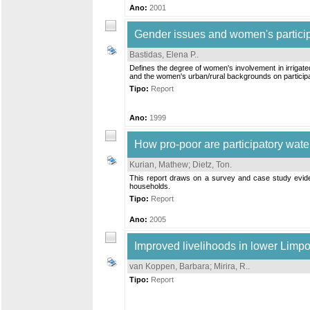
Ano:
2001
Gender issues and women's participat
Bastidas, Elena P.
.
Defines the degree of women's involvement in irrigated 
and the women's urban/rural backgrounds on participa
Tipo:
Report
Ano:
1999
How pro-poor are participatory wat
Kurian, Mathew
;
Dietz, Ton
.
This report draws on a survey and case study evide
households.
Tipo:
Report
Ano:
2005
Improved livelihoods in lower Limp
van Koppen, Barbara
;
Mirira, R.
.
Tipo:
Report