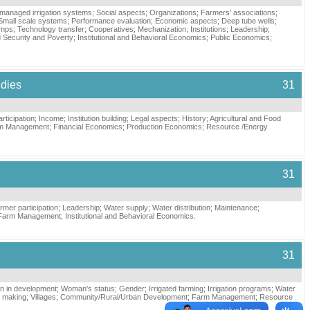
managed irrigation systems
;
Social aspects
;
Organizations
;
Farmers’ associations
;
Small scale systems
;
Performance evaluation
;
Economic aspects
;
Deep tube wells
;
mps
;
Technology transfer
;
Cooperatives
;
Mechanization
;
Institutions
;
Leadership
;
 Security and Poverty
;
Institutional and Behavioral Economics
;
Public Economics
;
udies
31
rticipation
;
Income
;
Institution building
;
Legal aspects
;
History
;
Agricultural and Food
m Management
;
Financial Economics
;
Production Economics
;
Resource /Energy
31
rmer participation
;
Leadership
;
Water supply
;
Water distribution
;
Maintenance
;
Farm Management
;
Institutional and Behavioral Economics
.
31
 in development
;
Woman's status
;
Gender
;
Irrigated farming
;
Irrigation programs
;
Water
n making
;
Villages
;
Community/Rural/Urban Development
;
Farm Management
;
Resource