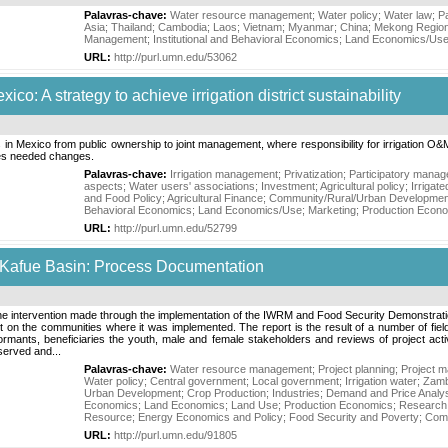
Palavras-chave:
Water resource management
;
Water policy
;
Water law
;
P
Asia
;
Thailand
;
Cambodia
;
Laos
;
Vietnam
;
Myanmar
;
China
;
Mekong Regio
Management
;
Institutional and Behavioral Economics
;
Land Economics/Us
URL:
http://purl.umn.edu/53062
co: A strategy to achieve irrigation district sustainability
cts in Mexico from public ownership to joint management, where responsibility for irrigation O
ses needed changes.
Palavras-chave:
Irrigation management
;
Privatization
;
Participatory mana
aspects
;
Water users' associations
;
Investment
;
Agricultural policy
;
Irrigat
and Food Policy
;
Agricultural Finance
;
Community/Rural/Urban Developmen
Behavioral Economics
;
Land Economics/Use
;
Marketing
;
Production Econ
URL:
http://purl.umn.edu/52799
 Kafue Basin: Process Documentation
the intervention made through the implementation of the IWRM and Food Security Demonstratio
 on the communities where it was implemented. The report is the result of a number of field
ormants, beneficiaries the youth, male and female stakeholders and reviews of project acti
served and...
Palavras-chave:
Water resource management
;
Project planning
;
Project 
Water policy
;
Central government
;
Local government
;
Irrigation water
;
Zamb
Urban Development
;
Crop Production
;
Industries
;
Demand and Price Analy
Economics
;
Land Economics
;
Land Use
;
Production Economics
;
Research
Resource
;
Energy Economics and Policy
;
Food Security and Poverty
;
Comm
URL:
http://purl.umn.edu/91805