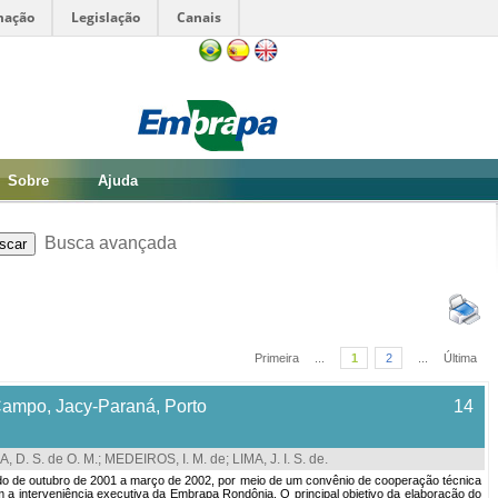
mação
Legislação
Canais
Sobre
Ajuda
Busca avançada
Primeira
...
1
2
...
Última
 Campo, Jacy-Paraná, Porto
14
 D. S. de O. M.
;
MEDEIROS, I. M. de
;
LIMA, J. I. S. de
.
do de outubro de 2001 a março de 2002, por meio de um convênio de cooperação técnica
m a interveniência executiva da Embrapa Rondônia. O principal objetivo da elaboração do