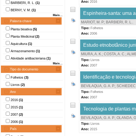
Ano:
2016
BARBIERI, R. L.
(1)
BERNY, V. M.
(1)
Espinheira-santa: uma a
Mais...
Palavra-chave
MARIOT, M. P.
;
BARBIERI, R. L.
.
Tipo:
Folhetos
Planta bioativa
(5)
Ano:
2006
Planta Medicinal
(2)
Aquicultura
(1)
Estudo etnobotânico junt
Armazenamento
(1)
MIURA, A. K.
;
COSTA, A. C.
;
ALME
Atividade antibacteriana
(1)
Tipo:
Livros
Mais...
Ano:
2007
Tipo do documento
Identificação e tecnolog
Folhetos
(3)
Livros
(2)
BEVILAQUA, G. A. P.
;
SCHIEDECK
Ano
Tipo:
Folhetos
Ano:
2007
2016
(1)
2015
(1)
Tecnologia de plantas me
2007
(2)
BEVILAQUA, G. A. P.
;
OLANDA, G.
2006
(1)
Tipo:
Livros
País
Ano:
2015