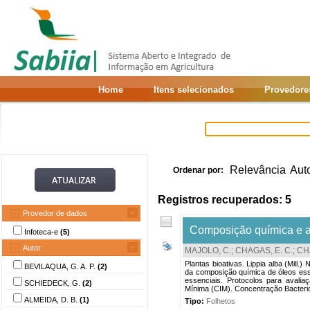
Home
Itens selecionados
Provedore
Relevância
Aut
Ordenar por:
Registros recuperados: 5
Provedor de dados
Composição química e at
Infoteca-e
(5)
Autor
MAJOLO, C.
;
CHAGAS, E. C.
;
CHA
Plantas bioativas. Lippia alba (Mill.
BEVILAQUA, G. A. P.
(2)
da composição química de óleos ess
essenciais. Protocolos para avaliaçã
SCHIEDECK, G.
(2)
Mínima (CIM). Concentração Bacteric
ALMEIDA, D. B.
(1)
Tipo:
Folhetos