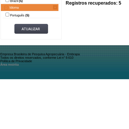
Brazil
(5)
Registros recuperados: 5
Idioma
Português
(5)
Empresa Brasileira de Pesquisa Agropecuária - Embrapa
Todos os direitos reservados, conforme Lei n° 9.610
Política de Privacidade
Área restrita