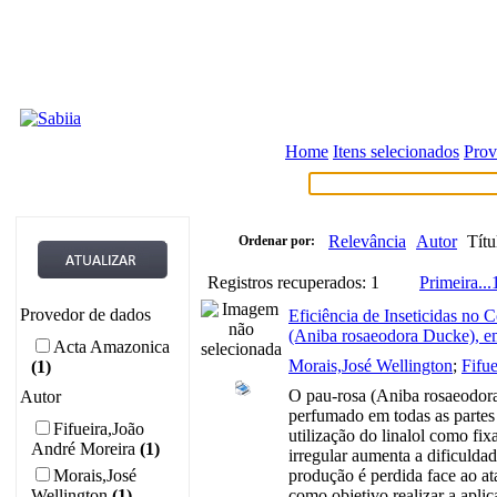
Home
Itens selecionados
Prov
Relevância
Autor
Títu
Ordenar por:
Registros recuperados: 1
Primeira
...
Provedor de dados
Eficiência de Inseticidas no
(Aniba rosaeodora Ducke), 
Acta Amazonica
Morais,José Wellington
;
Fifu
(1)
O pau-rosa (Aniba rosaeodora)
Autor
perfumado em todas as partes
Fifueira,João
utilização do linalol como fix
André Moreira
(1)
irregular aumenta a dificulda
Morais,José
produção é perdida face ao at
Wellington
(1)
como objetivo realizar a apli