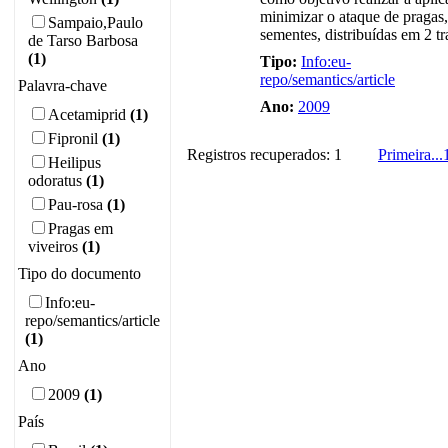
minimizar o ataque de pragas
Sampaio,Paulo
sementes, distribuídas em 2 tr
de Tarso Barbosa
(1)
Tipo:
Info:eu-
repo/semantics/article
Palavra-chave
Ano:
2009
Acetamiprid
(1)
Fipronil
(1)
Registros recuperados: 1
Primeira
...
Heilipus
odoratus
(1)
Pau-rosa
(1)
Pragas em
viveiros
(1)
Tipo do documento
Info:eu-
repo/semantics/article
(1)
Ano
2009
(1)
País