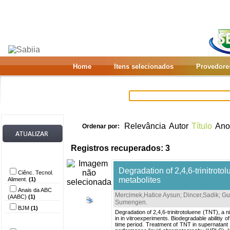
Home
Itens selecionados
Provedore
Relevância
Autor
Título
Ano
Ordenar por:
Registros recuperados: 3
Provedor de
dados
Degradation of 2,4,6-trinitrot
Ciênc. Tecnol.
metabolites
Aliment.
(1)
Anais da ABC
Mercimek,Hatice Aysun
;
Dincer,Sadik
;
Gu
(AABC)
(1)
Sumengen
.
BJM
(1)
Degradation of 2,4,6-trinitrotoluene (TNT), a
in in vitroexperiments. Biodegradable abilitiy
Autor
time period. Treatment of TNT in supernatant 