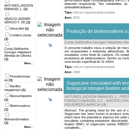
performance liquid chromatography (HPLC). I
detected respectively. Two metabolites as 
ANTUNES,JADSON
aminodinitrotoluene...
EMANUEL L.
(1)
Tipo:
Info:eu-repo/semantics/article
Ano:
2015
ARAÚJO,ADEMIR
SÉRGIO F. DE
(1)
Arkut,Afet
(1)
Produção de biotensoativos a p
Contiero,Jonas
(1)
Costa,Siddhartha Georges Valadares Alm
O presente trabalho visou a seleção de micr
Costa,Siddhartha
em restaurantes e indústrias alimentícias. 
Georges Valadares
estudados como fonte de carbono. Os isola
Almeida de Oliveira
produtores de biotensoativos. Dentre os resíd
(1)
uma tensão superficial de 31 mN/m.
Mais...
Tipo:
Info:eu-repo/semantics/article
Palavra-chave
Ano:
2008
Pseudomonas
sp
(3)
Sugarcane inoculated with endo
Bacillus
biological nitrogen fixation and
megaterium
(1)
Biossurfatantes
ANTUNES,JADSON EMANUEL L.
;
FREI
(1)
FONSECA,MANOEL A.C.
;
SANTOS,CARO
FIGUEIREDO,MÁRCIA V.B.
.
Biotensoativos
(1)
Abstract: The growing need for the use of cle
Sugarcane has been known to produce enoug
which have the potential to improve the yield of
Biotransformation
inoculants containing endophytic diazotrophic b
(1)
fixation (BNF) of sugarcane variety RB9257
Mais...
completely...