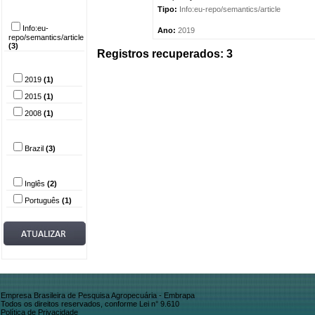
Tipo do
Tipo:
Info:eu-repo/semantics/article
documento
Info:eu-
Ano:
2019
repo/semantics/article
(3)
Registros recuperados: 3
Ano
2019
(1)
2015
(1)
2008
(1)
País
Brazil
(3)
Idioma
Inglês
(2)
Português
(1)
Empresa Brasileira de Pesquisa Agropecuária - Embrapa
Todos os direitos reservados, conforme Lei n° 9.610
Política de Privacidade