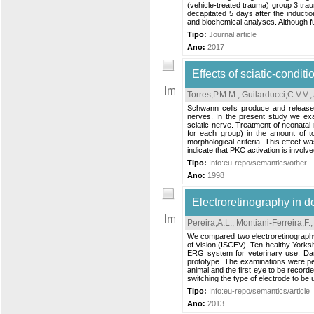
(vehicle-treated trauma) group 3 traum
decapitated 5 days after the inducti
and biochemical analyses. Although fu
Tipo:
Journal article
Ano:
2017
Effects of sciatic-condit
Torres,P.M.M.
;
Guilarducci,C.V.V.
;
Schwann cells produce and release t
nerves. In the present study we exam
sciatic nerve. Treatment of neonatal 
for each group) in the amount of tot
morphological criteria. This effect w
indicate that PKC activation is involved
Tipo:
Info:eu-repo/semantics/other
Ano:
1998
Electroretinography in d
Pereira,A.L.
;
Montiani-Ferreira,F.
We compared two electroretinography 
of Vision (ISCEV). Ten healthy Yorks
ERG system for veterinary use. Da
prototype. The examinations were pe
animal and the first eye to be reco
switching the type of electrode to be u
Tipo:
Info:eu-repo/semantics/article
Ano:
2013