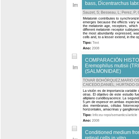
bass, Dicentrarchus lab
Sauzet, S
;
Besseau, L
;
Perez, P
;
Melatonin contributes to synchronizi
emerges because the effects vary wit
the melatonin age, receptors, which i
different melatonin receptor subtype
the most abundantly expressed, was d
cells and, to a lesser extend, in the op
Tipo:
Text
Ano:
2008
COMPARACIÓN HISTO
Eremophilus mutisii 
(SALMONIDAE)
TOVAR BOHÓRQUEZ,MARIO O
CAICEDO,DANIEL
;
HURTADO G
La visión es de importancia variable
otras. El objetivo de este estudio fu
altiplano cundiboyacence. La segunda 
5 µm de espesor en ambas especies. 
dos membranas, células fotorrecept
horizontales, amacrinas y ganglionares
Tipo:
Info:eu-repo/semantics/article
Ano:
2008
Conditioned medium from 
retinal cells in vitro