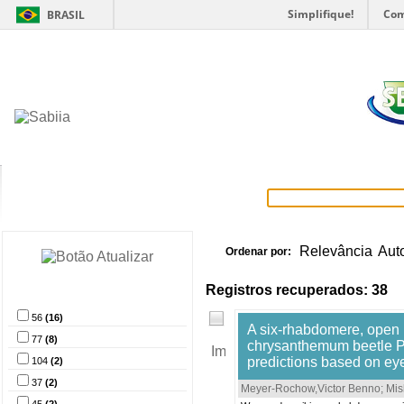
Simplifique!
Com
BRASIL
Home
Itens selecionados
Provedore
Relevância
Aut
Ordenar por:
Registros recuperados: 38
Provedor de dados
56
(16)
A six-rhabdomere, open 
77
(8)
chrysanthemum beetle Ph
predictions based on e
104
(2)
37
(2)
Meyer-Rochow,Victor Benno
;
Mis