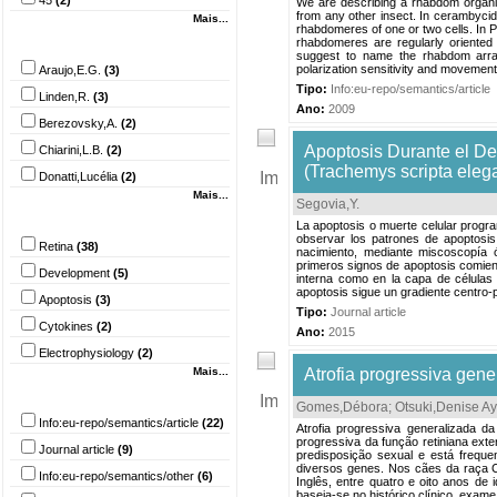
45
(2)
We are describing a rhabdom organiz
from any other insect. In cerambyci
Mais...
rhabdomeres of one or two cells. In P
Autor
rhabdomeres are regularly oriented
suggest to name the rhabdom arrang
polarization sensitivity and movement 
Araujo,E.G.
(3)
Tipo:
Info:eu-repo/semantics/article
Linden,R.
(3)
Ano:
2009
Berezovsky,A.
(2)
Apoptosis Durante el De
Chiarini,L.B.
(2)
(Trachemys scripta eleg
Donatti,Lucélia
(2)
Mais...
Segovia,Y
.
Palavra-chave
La apoptosis o muerte celular progra
observar los patrones de apoptosis
Retina
(38)
nacimiento, mediante miscoscopía ó
primeros signos de apoptosis comienz
Development
(5)
interna como en la capa de células 
apoptosis sigue un gradiente centro-pe
Apoptosis
(3)
Tipo:
Journal article
Cytokines
(2)
Ano:
2015
Electrophysiology
(2)
Mais...
Atrofia progressiva gen
Tipo do documento
Gomes,Débora
;
Otsuki,Denise A
Info:eu-repo/semantics/article
(22)
Atrofia progressiva generalizada 
progressiva da função retiniana exte
Journal article
(9)
predisposição sexual e está frequ
diversos genes. Nos cães da raça C
Info:eu-repo/semantics/other
(6)
Inglês, entre quatro e oito anos de i
baseia-se no histórico clínico, exa