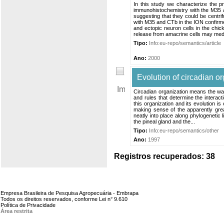
In this study we characterize the p
immunohistochemistry with the M35 a
suggesting that they could be centrifu
with M35 and CTb in the ION confirm
and ectopic neuron cells in the chic
release from amacrine cells may medi
Tipo:
Info:eu-repo/semantics/article
Ano:
2000
Evolution of circadian or
Circadian organization means the way 
and rules that determine the intera
this organization and its evolution is
making sense of the apparently great
neatly into place along phylogenetic li
the pineal gland and the...
Tipo:
Info:eu-repo/semantics/other
Ano:
1997
Registros recuperados: 38
Empresa Brasileira de Pesquisa Agropecuária - Embrapa
Todos os direitos reservados, conforme Lei n° 9.610
Política de Privacidade
Área restrita