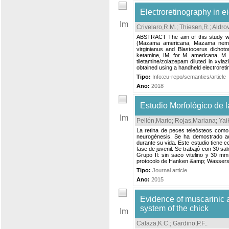
Electroretinography in e
Crivelaro,R.M.
;
Thiesen,R.
;
Aldro
ABSTRACT The aim of this study was
(Mazama americana, Mazama nemor
virginianus and Blastocerus dichot
ketamine, IM, for M. americana, M.
tiletamine/zolazepam diluted in xyla
obtained using a handheld electroret
Tipo:
Info:eu-repo/semantics/article
Ano:
2018
Estudio Morfológico de 
Pellón,Mario
;
Rojas,Mariana
;
Yai
La retina de peces teleósteos como 
neurogénesis. Se ha demostrado ad
durante su vida. Este estudio tiene co
fase de juvenil. Se trabajó con 30 sa
Grupo II: sin saco vitelino y 30 m
protocolo de Hanken &amp; Wassersu
Tipo:
Journal article
Ano:
2015
Evidence of muscarinic ac
system of the chick
Calaza,K.C.
;
Gardino,P.F.
.