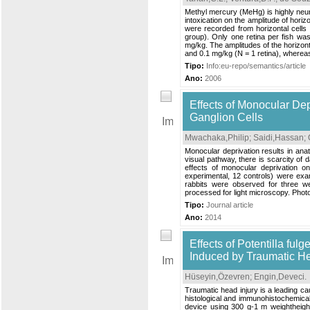
Methyl mercury (MeHg) is highly neuro
intoxication on the amplitude of horiz
were recorded from horizontal cells 
group). Only one retina per fish wa
mg/kg. The amplitudes of the horizonta
and 0.1 mg/kg (N = 1 retina), whereas
Tipo:
Info:eu-repo/semantics/article
Ano:
2006
Effects of Monocular Dep
Ganglion Cells
Mwachaka,Philip
;
Saidi,Hassan
;
Monocular deprivation results in anat
visual pathway, there is scarcity of 
effects of monocular deprivation on
experimental, 12 controls) were exam
rabbits were observed for three w
processed for light microscopy. Photo
Tipo:
Journal article
Ano:
2014
Effects of Potentilla f
Induced by Traumatic He
Hüseyin,Özevren
;
Engin,Deveci
.
Traumatic head injury is a leading cau
histological and immunohistochemical 
device using 300 g-1 m weight­heigh