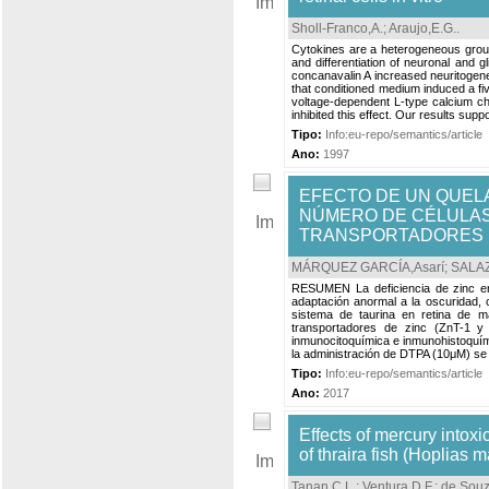
Sholl-Franco,A.
;
Araujo,E.G.
.
Cytokines are a heterogeneous group
and differentiation of neuronal and g
concanavalin A increased neuritogene
that conditioned medium induced a five
voltage-dependent L-type calcium ch
inhibited this effect. Our results suppo
Tipo:
Info:eu-repo/semantics/article
Ano:
1997
EFECTO DE UN QUEL
NÚMERO DE CÉLULAS 
TRANSPORTADORES D
MÁRQUEZ GARCÍA,Asarí
;
SALAZ
RESUMEN La deficiencia de zinc en 
adaptación anormal a la oscuridad, 
sistema de taurina en retina de m
transportadores de zinc (ZnT-1 y 3
inmunocitoquímica e inmunohistoquími
la administración de DTPA (10μM) se u
Tipo:
Info:eu-repo/semantics/article
Ano:
2017
Effects of mercury intoxi
of thraira fish (Hoplias 
Tanan,C.L.
;
Ventura,D.F.
;
de Souz