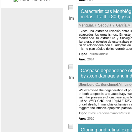
Ano:
2009
Características Morfoló
melas; Traill, 1809) y su
Mengual,R
;
Segovia,Y
;
García,M
.
Existe una estrecha relación entre l
adaptados los organismos. En este 
modificado su estructura y fisiolog
literatura, el objetivo de este trabajo
fin de relacionarla con su adaptació
mismo plan básico de los vertebrados
Tipo:
Journal article
Ano:
2014
Caspase dependence of t
by axon damage and ind
Sternberg,C.
;
Benchimol,M.
;
Lind
We examined the degeneration of post-
of both apoptosis and autophagy were
with the presence of caspase activit
µM Ac-VEID-CHO and 10 µM Z-DEVD-fmk
of cell death. Immunohistochemistry d
triggers the intrinsic apoptotic pathway
Tipo:
Info:eu-repo/semantics/article
Ano:
2010
Cloning and retinal expr