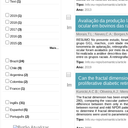
Text
(1)
Tipo:
Info:eu-repo/semantics/article
Ano
Ano:
2013
2019
(1)
Avaliação da produção la
2018
(1)
ocular em bovinos das r
2017
(3)
Morais,T.L.
;
Neves,C.A.
;
Borges,
2016
(2)
RESUMO No presente estudo, foram 
2015
(2)
grupo GG), machos, com idade méd
tonometria de aplanação, retinografi
Mais...
ocular foram avaliados por meio da 
País
foi realizada a análise descritiva d
entre os grupos raciais. A retinografia
Brazil
(24)
Tipo:
Info:eu-repo/semantics/article
Ano:
2019
Chile
(9)
Argentina
(2)
Can the fractal dimension
Colombia
(2)
proliferative diabetic re
France
(1)
Kunicki,A.C.B.
;
Oliveira,A.J.
;
Mend
Idioma
The fractal dimension has been emplo
280), comparing the vascular pattern 
Inglês
(31)
difference between them only in the 
between normal and mild NPDR patie
Espanhol
(5)
to determine if fractal dimensions 
dimensions were used to parameterize 
Português
(2)
Tipo:
Info:eu-repo/semantics/article