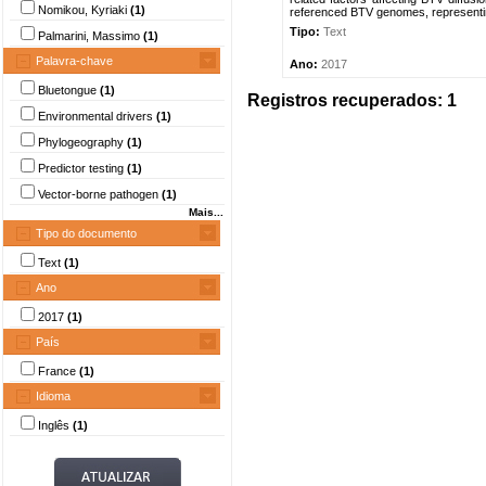
Nomikou, Kyriaki
(1)
referenced BTV genomes, representing
Tipo:
Text
Palmarini, Massimo
(1)
Palavra-chave
Ano:
2017
Bluetongue
(1)
Registros recuperados: 1
Environmental drivers
(1)
Phylogeography
(1)
Predictor testing
(1)
Vector-borne pathogen
(1)
Mais...
Tipo do documento
Text
(1)
Ano
2017
(1)
País
France
(1)
Idioma
Inglês
(1)