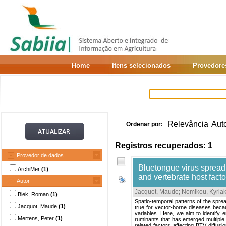
Home
Itens selecionados
Provedore
Relevância
Aut
Ordenar por:
Registros recuperados: 1
Provedor de dados
Bluetongue virus spread
ArchiMer
(1)
and vertebrate host fact
Autor
Jacquot, Maude
;
Nomikou, Kyriak
Biek, Roman
(1)
Spatio-temporal patterns of the sprea
Jacquot, Maude
(1)
true for vector-borne diseases becau
variables. Here, we aim to identify 
Mertens, Peter
(1)
ruminants that has emerged multiple 
related factors affecting BTV diffus