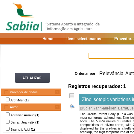
Home
Itens selecionados
Provedore
Relevância
Aut
Ordenar por:
Registros recuperados: 1
Provedor de dados
Zinc isotopic variations i
ArchiMer
(1)
Autor
Brugier, Yann-aurélien
;
Barrat, Je
The Ureilite Parent Body (UPB) was 
Agranier, Arnaud
(1)
most numerous achondrites. Zinc isot
body. The δ66Zn values of ureilites r
Barrat, Jean-alix
(1)
compositions of olivine cores, wit
displayed by the ureilites is chiefl
Bischoff, Addi
(1)
breakup, the high temperatures of th