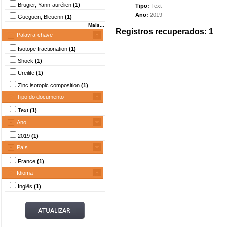
Brugier, Yann-aurélien
(1)
Tipo:
Text
Ano:
2019
Gueguen, Bleuenn
(1)
Mais...
Registros recuperados: 1
Palavra-chave
Isotope fractionation
(1)
Shock
(1)
Ureilite
(1)
Zinc isotopic composition
(1)
Tipo do documento
Text
(1)
Ano
2019
(1)
País
France
(1)
Idioma
Inglês
(1)